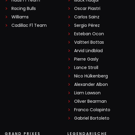
Haas F1 Team
Isack Hadjar
Racing Bulls
Oscar Piastri
Williams
Carlos Sainz
Cadillac F1 Team
Sergio Pérez
Esteban Ocon
Valtteri Bottas
Arvid Lindblad
Pierre Gasly
Lance Stroll
Nico Hülkenberg
Alexander Albon
Liam Lawson
Oliver Bearman
Franco Colapinto
Gabriel Bortoleto
GRAND PRIXES
LEGENDARISCHE