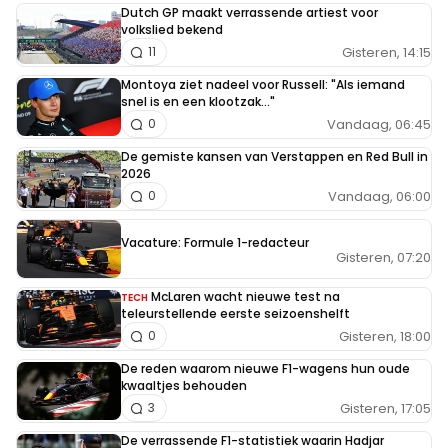
Dutch GP maakt verrassende artiest voor
volkslied bekend
Gisteren, 14:15
11
Montoya ziet nadeel voor Russell: "Als iemand
snel is en een klootzak..."
Vandaag, 06:45
0
De gemiste kansen van Verstappen en Red Bull in
2026
Vandaag, 06:00
0
Vacature: Formule 1-redacteur
Gisteren, 07:20
McLaren wacht nieuwe test na
TECH
teleurstellende eerste seizoenshelft
Gisteren, 18:00
0
De reden waarom nieuwe F1-wagens hun oude
kwaaltjes behouden
Gisteren, 17:05
3
De verrassende F1-statistiek waarin Hadjar