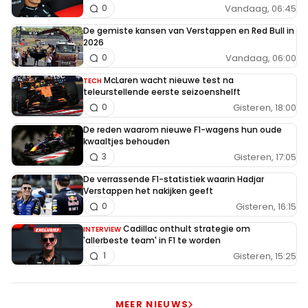
Vandaag, 06:45
0
De gemiste kansen van Verstappen en Red Bull in
2026
Vandaag, 06:00
0
McLaren wacht nieuwe test na
TECH
teleurstellende eerste seizoenshelft
Gisteren, 18:00
0
De reden waarom nieuwe F1-wagens hun oude
kwaaltjes behouden
Gisteren, 17:05
3
De verrassende F1-statistiek waarin Hadjar
Verstappen het nakijken geeft
Gisteren, 16:15
0
Cadillac onthult strategie om
INTERVIEW
'allerbeste team' in F1 te worden
Gisteren, 15:25
1
MEER NIEUWS