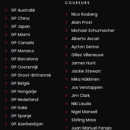
COUREURS
GP Australië
Nico Rosberg
GP China
Alain Prost
GP Japan
Michael Schumacher
GP Miami
Alberto Ascari
GP Canada
Ayrton Senna
GP Monaco
Gilles Villeneuve
GP Barcelona
James Hunt
GP Oostenrijk
Jackie Stewart
GP Groot-Brittannië
Mika Häkkinen
GP België
Jos Verstappen
GP Hongarije
Jim Clark
GP Nederland
Niki Lauda
GP Italië
Nigel Mansell
GP Spanje
Stirling Moss
GP Azerbeidzjan
Juan Manuel Fangio