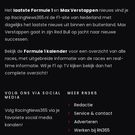
Het
laatste Formule 1
en
Max Verstappen
nieuws vind je
op RacingNews365.nl de F1-site van Nederland met
dagelijks het laatste nieuws uit binnen en buitenland. Max
Verstappen gaat in zijn Red Bull op jacht naar nieuwe
successen.
Bekijk de
Formule 1 kalender
voor een overzicht van alle
races, met uitgebreide informatie van de races en real-
time informatie. Wil je F1 op TV kijken bekijk dan het
complete overzicht!
VOLG ONS VIA SOCIAL
MEER RN365
MEDIA
Redactie
Volg RacingNews365 via je
Service & contact
favoriete social media
Adverteren
kanalen!
Werken bij RN365