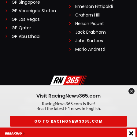
GP Singapore
Emerson Fittipaldi
GP Verenigde Staten
Graham Hill
GP Las Vegas
Nelson Piquet
GP Qatar
Jack Brabham
GP Abu Dhabi
John Surtees
Mario Andretti
Visit RacingNews365.com
Disclaimer
Algemene voorwaarden
RacingNews365.com is live!
Privacy Policy
Created by On Your Marks
Read the latest F1 news in English.
Privacy manager
Kansspeluitingen
GO TO RACINGNEWS365.COM
© 2026 RacingNews365. Alle rechten voorbehouden
BREAKING
Don't show again