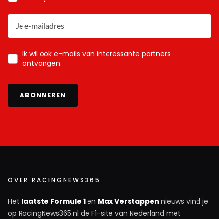
Ik wil ook e-mails van interessante partners
ontvangen.
ABONNEREN
OVER RACINGNEWS365
Het
laatste Formule 1
en
Max Verstappen
nieuws vind je
op RacingNews365.nl de F1-site van Nederland met