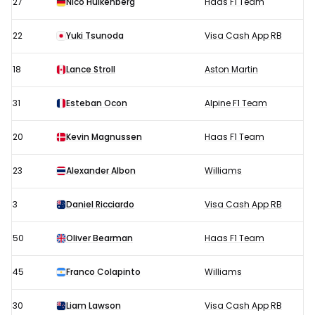
27
Nico Hülkenberg
Haas F1 Team
22
Yuki Tsunoda
Visa Cash App RB
18
Lance Stroll
Aston Martin
31
Esteban Ocon
Alpine F1 Team
20
Kevin Magnussen
Haas F1 Team
23
Alexander Albon
Williams
3
Daniel Ricciardo
Visa Cash App RB
50
Oliver Bearman
Haas F1 Team
45
Franco Colapinto
Williams
30
Liam Lawson
Visa Cash App RB