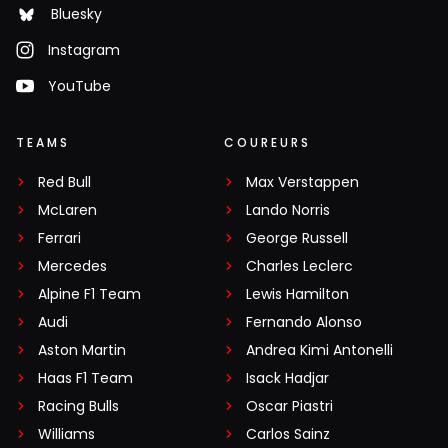
Bluesky
Instagram
YouTube
TEAMS
COUREURS
Red Bull
Max Verstappen
McLaren
Lando Norris
Ferrari
George Russell
Mercedes
Charles Leclerc
Alpine F1 Team
Lewis Hamilton
Audi
Fernando Alonso
Aston Martin
Andrea Kimi Antonelli
Haas F1 Team
Isack Hadjar
Racing Bulls
Oscar Piastri
Williams
Carlos Sainz