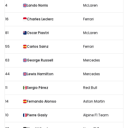
4
Lando Norris
McLaren
16
Charles Leclerc
Ferrari
81
Oscar Piastri
McLaren
55
Carlos Sainz
Ferrari
63
George Russell
Mercedes
44
Lewis Hamilton
Mercedes
11
Sergio Pérez
Red Bull
14
Fernando Alonso
Aston Martin
10
Pierre Gasly
Alpine F1 Team