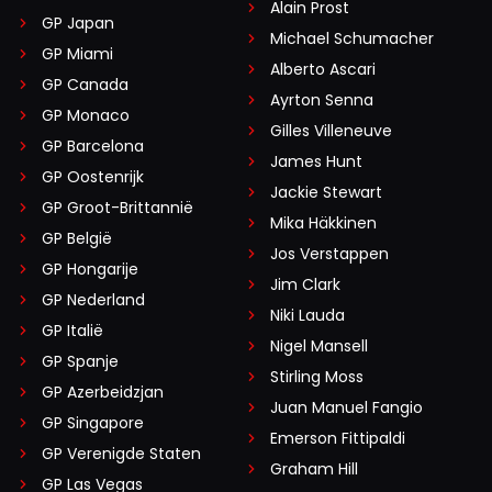
Alain Prost
GP Japan
Michael Schumacher
GP Miami
Alberto Ascari
GP Canada
Ayrton Senna
GP Monaco
Gilles Villeneuve
GP Barcelona
James Hunt
GP Oostenrijk
Jackie Stewart
GP Groot-Brittannië
Mika Häkkinen
GP België
Jos Verstappen
GP Hongarije
Jim Clark
GP Nederland
Niki Lauda
GP Italië
Nigel Mansell
GP Spanje
Stirling Moss
GP Azerbeidzjan
Juan Manuel Fangio
GP Singapore
Emerson Fittipaldi
GP Verenigde Staten
Graham Hill
GP Las Vegas