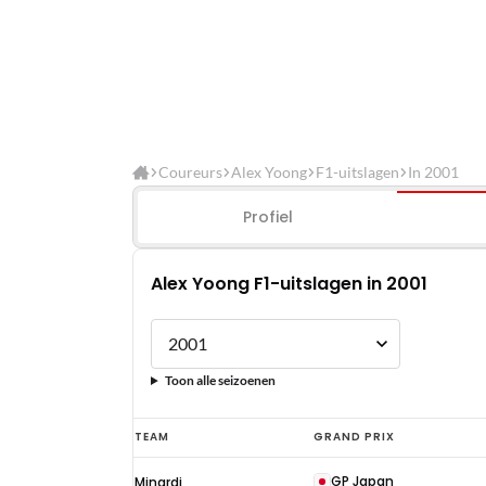
Coureurs
Alex Yoong
F1-uitslagen
In 2001
Profiel
Alex Yoong F1-uitslagen in 2001
Toon alle seizoenen
Alex
TEAM
GRAND PRIX
Yoong
GP Japan
Minardi