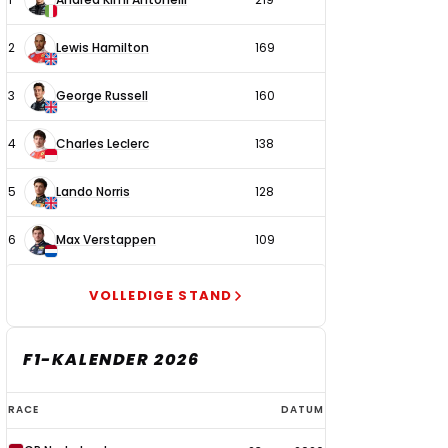
coureurs
2
Lewis Hamilton
169
3
George Russell
160
4
Charles Leclerc
138
5
Lando Norris
128
6
Max Verstappen
109
VOLLEDIGE STAND
F1-KALENDER 2026
F1-
RACE
DATUM
kalender