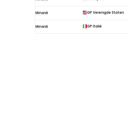
F1-
uitslagen
GP Verenigde Staten
Minardi
in
2001
GP Italië
Minardi