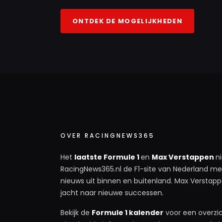
ONTDEK DE MOGELIJKHEDEN
OVER RACINGNEWS365
Het
laatste Formule 1
en
Max Verstappen
n
RacingNews365.nl de F1-site van Nederland met
nieuws uit binnen en buitenland. Max Verstappe
jacht naar nieuwe successen.
Bekijk de
Formule 1 kalender
voor een overzic