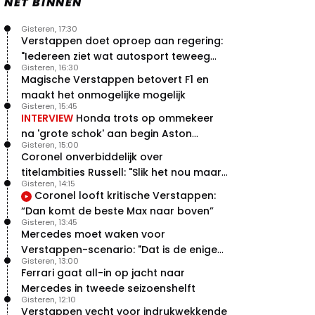
NET BINNEN
Gisteren, 17:30
Verstappen doet oproep aan regering:
"Iedereen ziet wat autosport teweeg
Gisteren, 16:30
brengt"
Magische Verstappen betovert F1 en
maakt het onmogelijke mogelijk
Gisteren, 15:45
INTERVIEW
Honda trots op ommekeer
na 'grote schok' aan begin Aston
Gisteren, 15:00
Martin-avontuur
Coronel onverbiddelijk over
titelambities Russell: "Slik het nou maar
Gisteren, 14:15
gewoon"
Coronel looft kritische Verstappen:
“Dan komt de beste Max naar boven”
Gisteren, 13:45
Mercedes moet waken voor
Verstappen-scenario: "Dat is de enige
Gisteren, 13:00
manier"
Ferrari gaat all-in op jacht naar
Mercedes in tweede seizoenshelft
Gisteren, 12:10
Verstappen vecht voor indrukwekkende