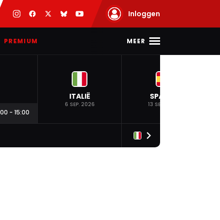
Inloggen
MEER
PREMIUM
ITALIË
SPANJE
6 SEP. 2026
13 SEP. 2026
:00
-
15:00