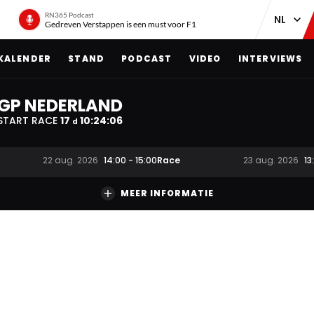
RN365 Podcast
Gedreven Verstappen is een must voor F1
KALENDER
STAND
PODCAST
VIDEO
INTERVIEWS
GP NEDERLAND
START RACE
17
10
:
24
:
06
d
Race
22 aug. 2026
14:00
-
15:00
23 aug. 2026
13
MEER INFORMATIE