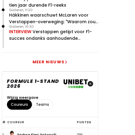
tien jaar durende F1-reeks
Gisteren, 11:20
Häkkinen waarschuwt McLaren voor
Verstappen-overweging: "Waarom zou
Gisteren, 10:30
je?"
INTERVIEW
Verstappen getipt voor F1-
succes ondanks aanhoudende
problemen
MEER NIEUWS
FORMULE 1-STAND
2026
Wijzig weergave
Coureurs
Teams
Top
#
COUREUR
PUNTEN
6
1
Andrea Kimi Antonelli
219