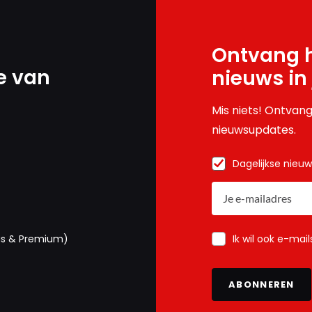
Ontvang h
e van
nieuws in
Mis niets! Ontvang
nieuwsupdates.
Dagelijkse nieu
Ik wil ook e-mai
us & Premium)
ABONNEREN