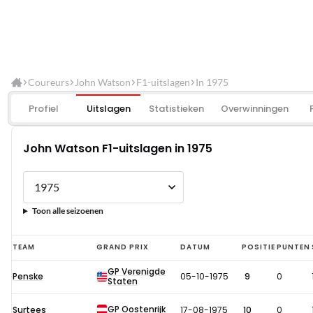
Coureurs
John Watson
F1-uitslagen
In 1975
Profiel
Uitslagen
Statistieken
Overwinningen
John Watson F1-uitslagen in 1975
Toon alle seizoenen
John
TEAM
GRAND PRIX
DATUM
POSITIE
PUNTEN
Watson
GP Verenigde
Penske
05-10-1975
9
0
F1-
Staten
uitslagen
GP Oostenrijk
Surtees
17-08-1975
10
0