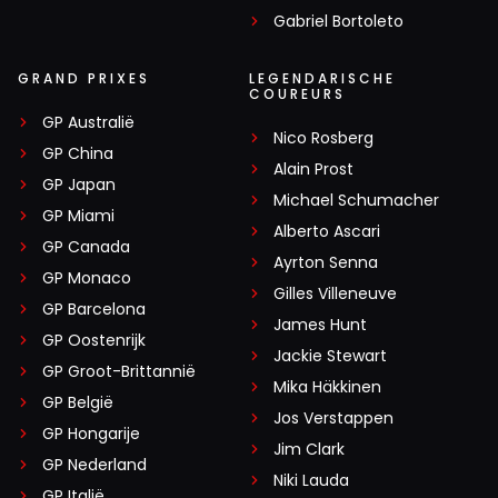
Gabriel Bortoleto
GRAND PRIXES
LEGENDARISCHE
COUREURS
GP Australië
Nico Rosberg
GP China
Alain Prost
GP Japan
Michael Schumacher
GP Miami
Alberto Ascari
GP Canada
Ayrton Senna
GP Monaco
Gilles Villeneuve
GP Barcelona
James Hunt
GP Oostenrijk
Jackie Stewart
GP Groot-Brittannië
Mika Häkkinen
GP België
Jos Verstappen
GP Hongarije
Jim Clark
GP Nederland
Niki Lauda
GP Italië