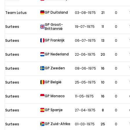
in
1975
GP Duitsland
Team Lotus
03-08-1975
21
0
GP Groot-
Surtees
19-07-1975
11
0
Brittannië
GP Frankrijk
Surtees
06-07-1975
13
0
GP Nederland
Surtees
22-06-1975
20
0
GP Zweden
Surtees
08-06-1975
16
0
GP België
Surtees
25-05-1975
10
0
GP Monaco
Surtees
11-05-1975
16
0
GP Spanje
Surtees
27-04-1975
8
0
GP Zuid-Afrika
Surtees
01-03-1975
25
0