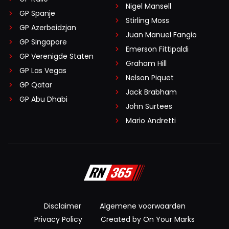
Nigel Mansell
GP Spanje
Stirling Moss
GP Azerbeidzjan
Juan Manuel Fangio
GP Singapore
Emerson Fittipaldi
GP Verenigde Staten
Graham Hill
GP Las Vegas
Nelson Piquet
GP Qatar
Jack Brabham
GP Abu Dhabi
John Surtees
Mario Andretti
Disclaimer
Algemene voorwaarden
Privacy Policy
Created by On Your Marks