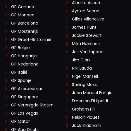
Alberto Ascari
GP Canada
Ayrton Senna
GP Monaco
Gilles Villeneuve
GP Barcelona
James Hunt
GP Oostenrijk
Jackie Stewart
GP Groot-Brittannië
Mika Häkkinen
GP België
Jos Verstappen
GP Hongarije
Jim Clark
GP Nederland
Niki Lauda
GP Italië
Nigel Mansell
GP Spanje
Stirling Moss
GP Azerbeidzjan
Juan Manuel Fangio
GP Singapore
Emerson Fittipaldi
GP Verenigde Staten
Graham Hill
GP Las Vegas
Nelson Piquet
GP Qatar
Jack Brabham
GP Abu Dhabi