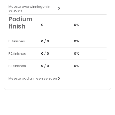
Meeste overwinningen in
0
seizoen
Podium
finish
0
0%
P1 finishes
0
/ 0
0%
P2 finishes
0
/ 0
0%
P3 finishes
0
/ 0
0%
Meeste podia in een seizoen
0