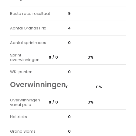
Beste race resultaat
9
Aantal Grands Prix
4
Aantal sprintraces
0
Sprint
0
/ 0
0%
overwinningen
WK-punten
0
Overwinningen
0
0%
Overwinningen
0
/ 0
0%
vanaf pole
Hattricks
0
Grand Slams
0