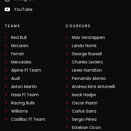
YouTube
TEAMS
COUREURS
Red Bull
Max Verstappen
McLaren
Lando Norris
Ferrari
George Russell
Mercedes
Charles Leclerc
Alpine F1 Team
Lewis Hamilton
Audi
Fernando Alonso
Aston Martin
Andrea Kimi Antonelli
Haas F1 Team
Isack Hadjar
Racing Bulls
Oscar Piastri
Williams
Carlos Sainz
Cadillac F1 Team
Sergio Pérez
Esteban Ocon