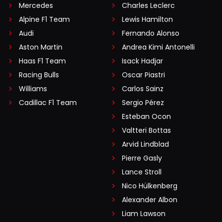
Mercedes
Charles Leclerc
Alpine F1 Team
Lewis Hamilton
Audi
Fernando Alonso
Aston Martin
Andrea Kimi Antonelli
Haas F1 Team
Isack Hadjar
Racing Bulls
Oscar Piastri
Williams
Carlos Sainz
Cadillac F1 Team
Sergio Pérez
Esteban Ocon
Valtteri Bottas
Arvid Lindblad
Pierre Gasly
Lance Stroll
Nico Hülkenberg
Alexander Albon
Liam Lawson