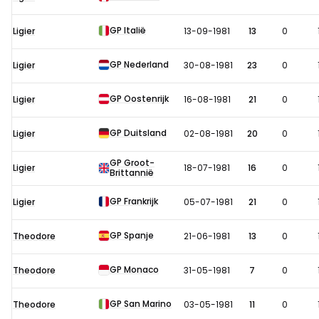
in
1981
GP Italië
Ligier
13-09-1981
13
0
GP Nederland
Ligier
30-08-1981
23
0
GP Oostenrijk
Ligier
16-08-1981
21
0
GP Duitsland
Ligier
02-08-1981
20
0
GP Groot-
Ligier
18-07-1981
16
0
Brittannië
GP Frankrijk
Ligier
05-07-1981
21
0
GP Spanje
Theodore
21-06-1981
13
0
GP Monaco
Theodore
31-05-1981
7
0
GP San Marino
Theodore
03-05-1981
11
0