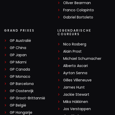
Oliver Bearman
Franco Colapinto
Gabriel Bortoleto
GRAND PRIXES
LEGENDARISCHE
COUREURS
GP Australië
Nico Rosberg
GP China
Alain Prost
GP Japan
Michael Schumacher
GP Miami
Alberto Ascari
GP Canada
Ayrton Senna
GP Monaco
Gilles Villeneuve
GP Barcelona
James Hunt
GP Oostenrijk
Jackie Stewart
GP Groot-Brittannië
Mika Häkkinen
GP België
Jos Verstappen
GP Hongarije