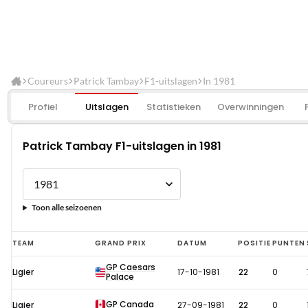
Coureurs
Patrick Tambay
F1-uitslagen
In 1981
Profiel
Uitslagen
Statistieken
Overwinningen
Patrick Tambay F1-uitslagen in 1981
Toon alle seizoenen
Patrick
TEAM
GRAND PRIX
DATUM
POSITIE
PUNTEN
Tambay
GP Caesars
Ligier
17-10-1981
22
0
F1-
Palace
uitslagen
GP Canada
Ligier
27-09-1981
22
0