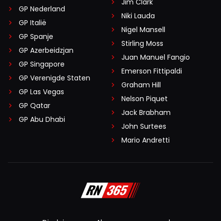
Jim Clark
GP Nederland
Niki Lauda
GP Italië
Nigel Mansell
GP Spanje
Stirling Moss
GP Azerbeidzjan
Juan Manuel Fangio
GP Singapore
Emerson Fittipaldi
GP Verenigde Staten
Graham Hill
GP Las Vegas
Nelson Piquet
GP Qatar
Jack Brabham
GP Abu Dhabi
John Surtees
Mario Andretti