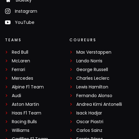
Bluesky
Instagram
YouTube
TEAMS
COUREURS
Red Bull
Max Verstappen
McLaren
Lando Norris
Ferrari
George Russell
Mercedes
Charles Leclerc
Alpine F1 Team
Lewis Hamilton
Audi
Fernando Alonso
Aston Martin
Andrea Kimi Antonelli
Haas F1 Team
Isack Hadjar
Racing Bulls
Oscar Piastri
Williams
Carlos Sainz