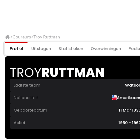
Coureurs
Troy Ruttman
Profiel
Uitslagen
Statistieken
Overwinningen
Podi
TROY
RUTTMAN
Laatste team
Watso
Nationaliteit
Amerikaan
Geboortedatum
11 Mar 193
Actief
1950 - 196