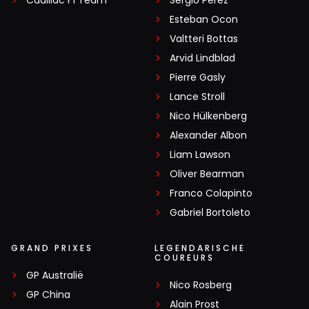
Cadillac F1 Team
Sergio Pérez
Esteban Ocon
Valtteri Bottas
Arvid Lindblad
Pierre Gasly
Lance Stroll
Nico Hülkenberg
Alexander Albon
Liam Lawson
Oliver Bearman
Franco Colapinto
Gabriel Bortoleto
GRAND PRIXES
LEGENDARISCHE
COUREURS
GP Australië
Nico Rosberg
GP China
Alain Prost