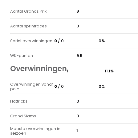
Aantal Grands Prix
9
Aantal sprintraces
0
Sprint overwinningen
0
/ 0
0%
WK-punten
9.5
Overwinningen
1
11.1%
Overwinningen vanaf
0
/ 0
0%
pole
Hattricks
0
Grand Slams
0
Meeste overwinningen in
1
seizoen