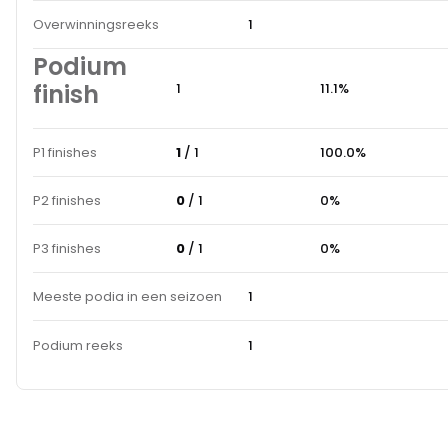
Overwinningsreeks
1
Podium
finish
1
11.1%
P1 finishes
1
/ 1
100.0%
P2 finishes
0
/ 1
0%
P3 finishes
0
/ 1
0%
Meeste podia in een seizoen
1
Podium reeks
1