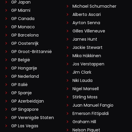
GP Japan
Michael Schumacher
GP Miami
Alberto Ascari
GP Canada
Ayrton Senna
GP Monaco
Gilles Villeneuve
GP Barcelona
James Hunt
GP Oostenrijk
Jackie Stewart
GP Groot-Brittannië
Mika Häkkinen
GP België
Jos Verstappen
GP Hongarije
Jim Clark
GP Nederland
Niki Lauda
GP Italië
Nigel Mansell
GP Spanje
Stirling Moss
GP Azerbeidzjan
Juan Manuel Fangio
GP Singapore
Emerson Fittipaldi
GP Verenigde Staten
Graham Hill
GP Las Vegas
Nelson Piquet