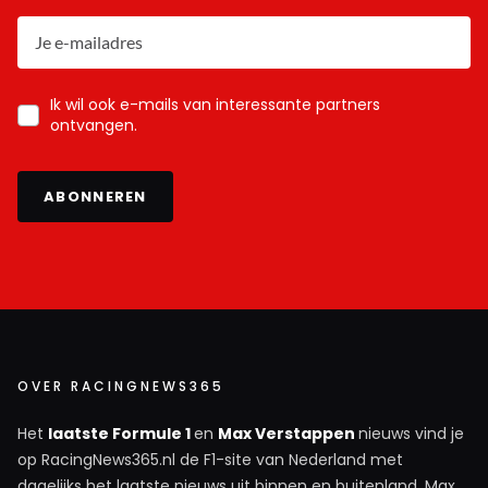
Ik wil ook e-mails van interessante partners
ontvangen.
ABONNEREN
OVER RACINGNEWS365
Het
laatste Formule 1
en
Max Verstappen
nieuws vind je
op RacingNews365.nl de F1-site van Nederland met
dagelijks het laatste nieuws uit binnen en buitenland. Max