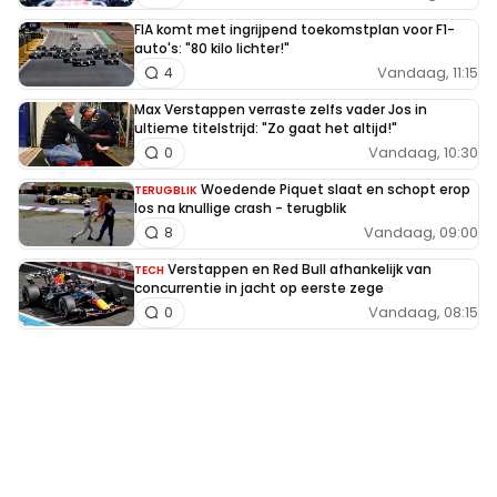
FIA komt met ingrijpend toekomstplan voor F1-
auto's: "80 kilo lichter!"
Vandaag, 11:15
4
Max Verstappen verraste zelfs vader Jos in
ultieme titelstrijd: "Zo gaat het altijd!"
Vandaag, 10:30
0
Woedende Piquet slaat en schopt erop
TERUGBLIK
los na knullige crash - terugblik
Vandaag, 09:00
8
Verstappen en Red Bull afhankelijk van
TECH
concurrentie in jacht op eerste zege
Vandaag, 08:15
0