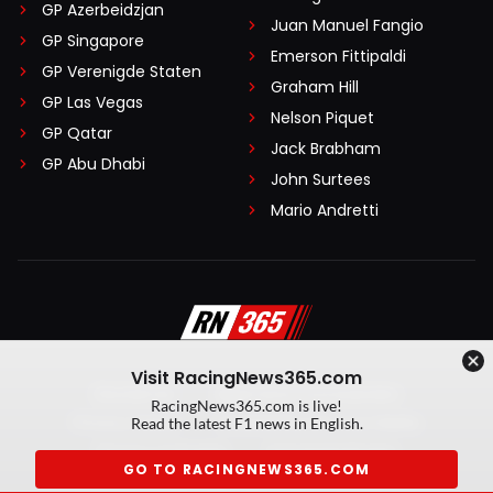
GP Azerbeidzjan
Juan Manuel Fangio
GP Singapore
Emerson Fittipaldi
GP Verenigde Staten
Graham Hill
GP Las Vegas
Nelson Piquet
GP Qatar
Jack Brabham
GP Abu Dhabi
John Surtees
Mario Andretti
Visit RacingNews365.com
Disclaimer
Algemene voorwaarden
RacingNews365.com is live!
Privacy Policy
Created by On Your Marks
Read the latest F1 news in English.
Privacy manager
Kansspeluitingen
GO TO RACINGNEWS365.COM