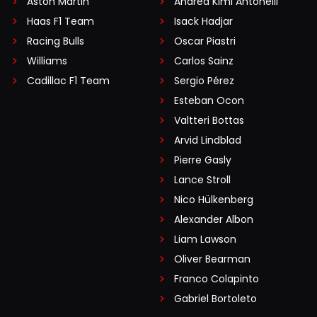
Aston Martin
Andrea Kimi Antonelli
Haas F1 Team
Isack Hadjar
Racing Bulls
Oscar Piastri
Williams
Carlos Sainz
Cadillac F1 Team
Sergio Pérez
Esteban Ocon
Valtteri Bottas
Arvid Lindblad
Pierre Gasly
Lance Stroll
Nico Hülkenberg
Alexander Albon
Liam Lawson
Oliver Bearman
Franco Colapinto
Gabriel Bortoleto