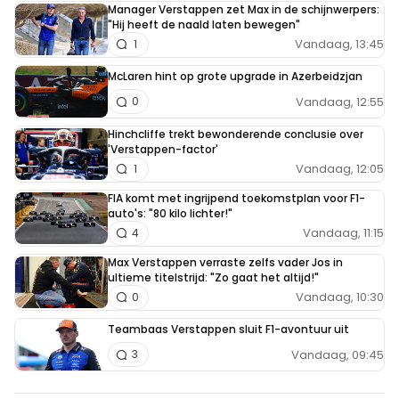
Manager Verstappen zet Max in de schijnwerpers:
"Hij heeft de naald laten bewegen"
Vandaag, 13:45
1
McLaren hint op grote upgrade in Azerbeidzjan
Vandaag, 12:55
0
Hinchcliffe trekt bewonderende conclusie over
'Verstappen-factor'
Vandaag, 12:05
1
FIA komt met ingrijpend toekomstplan voor F1-
auto's: "80 kilo lichter!"
Vandaag, 11:15
4
Max Verstappen verraste zelfs vader Jos in
ultieme titelstrijd: "Zo gaat het altijd!"
Vandaag, 10:30
0
Teambaas Verstappen sluit F1-avontuur uit
Vandaag, 09:45
3