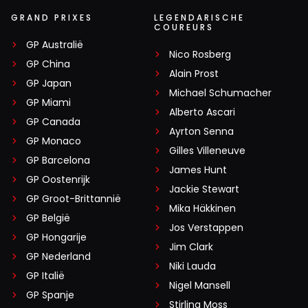
GRAND PRIXES
LEGENDARISCHE
COUREURS
GP Australië
Nico Rosberg
GP China
Alain Prost
GP Japan
Michael Schumacher
GP Miami
Alberto Ascari
GP Canada
Ayrton Senna
GP Monaco
Gilles Villeneuve
GP Barcelona
James Hunt
GP Oostenrijk
Jackie Stewart
GP Groot-Brittannië
Mika Häkkinen
GP België
Jos Verstappen
GP Hongarije
Jim Clark
GP Nederland
Niki Lauda
GP Italië
Nigel Mansell
GP Spanje
Stirling Moss