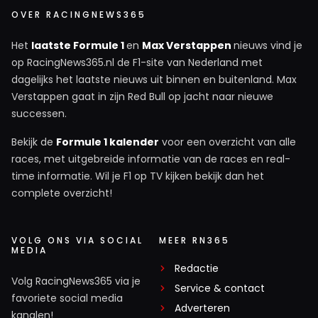
OVER RACINGNEWS365
Het
laatste Formule 1
en
Max Verstappen
nieuws vind je
op RacingNews365.nl de F1-site van Nederland met
dagelijks het laatste nieuws uit binnen en buitenland. Max
Verstappen gaat in zijn Red Bull op jacht naar nieuwe
successen.
Bekijk de
Formule 1 kalender
voor een overzicht van alle
races, met uitgebreide informatie van de races en real-
time informatie. Wil je F1 op TV kijken bekijk dan het
complete overzicht!
VOLG ONS VIA SOCIAL
MEER RN365
MEDIA
Redactie
Volg RacingNews365 via je
Service & contact
favoriete social media
Adverteren
kanalen!