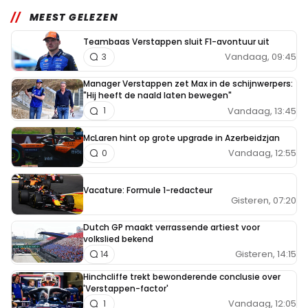
MEEST GELEZEN
Teambaas Verstappen sluit F1-avontuur uit
Vandaag, 09:45
3
Manager Verstappen zet Max in de schijnwerpers:
"Hij heeft de naald laten bewegen"
Vandaag, 13:45
1
McLaren hint op grote upgrade in Azerbeidzjan
Vandaag, 12:55
0
Vacature: Formule 1-redacteur
Gisteren, 07:20
Dutch GP maakt verrassende artiest voor
volkslied bekend
Gisteren, 14:15
14
Hinchcliffe trekt bewonderende conclusie over
'Verstappen-factor'
Vandaag, 12:05
1