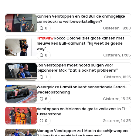
Kunnen Verstappen en Red Bull de onmogelijke
comeback nu wél bewerkstelligen?
Gisteren, 18:00
0
Rocco Coronel ziet grote kansen met
INTERVIEW
nieuwe Red Bull-aanwinst: "Hij weet de goede
weg"
Gisteren, 17:05
0
Jos Verstappen moet hoofd buigen voor
'bijzondere' Max: "Dat is ook het probleem!"
Gisteren, 16:15
1
Weergaloze Hamilton kent sensationele Ferrari-
wederopstanding
Gisteren, 15:25
6
Verstappen en McLaren de grote verliezers in F1-
tussenstand
Gisteren, 14:35
0
Manager Verstappen zet Max in de schijnwerpers:
"Hij heeft de naald laten bewegen"