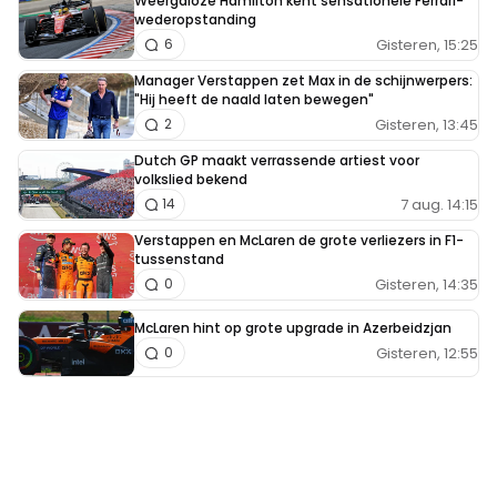
Weergaloze Hamilton kent sensationele Ferrari-
wederopstanding
Gisteren, 15:25
6
Manager Verstappen zet Max in de schijnwerpers:
"Hij heeft de naald laten bewegen"
Gisteren, 13:45
2
Dutch GP maakt verrassende artiest voor
volkslied bekend
7 aug. 14:15
14
Verstappen en McLaren de grote verliezers in F1-
tussenstand
Gisteren, 14:35
0
McLaren hint op grote upgrade in Azerbeidzjan
Gisteren, 12:55
0