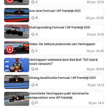
20 jun. 13:14
2
Live race Formule 1 GP Frankrijk 2021
20 jun. 12:00
8
Startopstelling Formule 1 GP Frankrijk 2021
20 jun. 10:15
4
Video: De feilloze poleronde van Verstappen
19 jun. 19:45
3
Verstappen verbaasd door Red Bull: "Dit had ik
nooit verwacht"
19 jun. 18:54
10
Uitslag kwalificatie Formule 1 GP Frankrijk 2021
19 jun. 14:13
6
IJzersterke Verstappen pakt dominante
poleposition voor GP Frankrijk
19 jun. 14:11
17