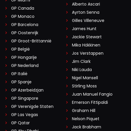
Alberto Ascari
GP Canada
Ayrton Senna
GP Monaco
Gilles Villeneuve
GP Barcelona
James Hunt
GP Oostenrijk
Jackie Stewart
GP Groot-Brittannië
Mika Häkkinen
GP België
Jos Verstappen
GP Hongarije
Jim Clark
GP Nederland
Niki Lauda
GP Italië
Nigel Mansell
GP Spanje
Stirling Moss
GP Azerbeidzjan
Juan Manuel Fangio
GP Singapore
Emerson Fittipaldi
GP Verenigde Staten
Graham Hill
GP Las Vegas
Nelson Piquet
GP Qatar
Jack Brabham
GP Abu Dhabi