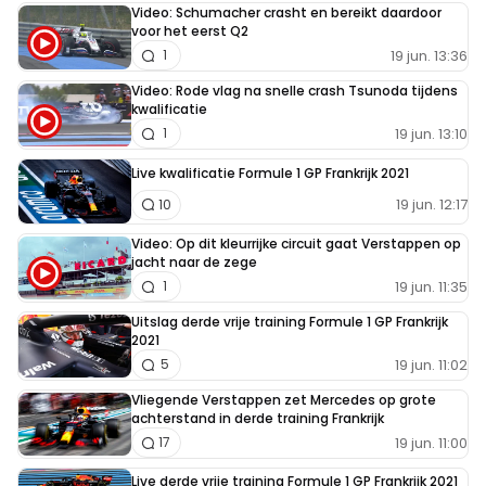
Video: Schumacher crasht en bereikt daardoor
voor het eerst Q2
19 jun. 13:36
1
Video: Rode vlag na snelle crash Tsunoda tijdens
kwalificatie
19 jun. 13:10
1
Live kwalificatie Formule 1 GP Frankrijk 2021
19 jun. 12:17
10
Video: Op dit kleurrijke circuit gaat Verstappen op
jacht naar de zege
19 jun. 11:35
1
Uitslag derde vrije training Formule 1 GP Frankrijk
2021
19 jun. 11:02
5
Vliegende Verstappen zet Mercedes op grote
achterstand in derde training Frankrijk
19 jun. 11:00
17
Live derde vrije training Formule 1 GP Frankrijk 2021