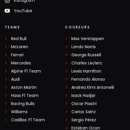
Instagram
YouTube
TEAMS
COUREURS
Red Bull
Max Verstappen
McLaren
Lando Norris
Ferrari
George Russell
Mercedes
Charles Leclerc
Alpine F1 Team
Lewis Hamilton
Audi
Fernando Alonso
Aston Martin
Andrea Kimi Antonelli
Haas F1 Team
Isack Hadjar
Racing Bulls
Oscar Piastri
Williams
Carlos Sainz
Cadillac F1 Team
Sergio Pérez
Esteban Ocon