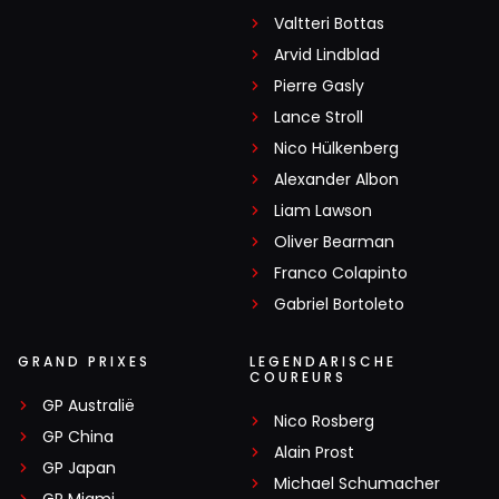
Valtteri Bottas
Arvid Lindblad
Pierre Gasly
Lance Stroll
Nico Hülkenberg
Alexander Albon
Liam Lawson
Oliver Bearman
Franco Colapinto
Gabriel Bortoleto
GRAND PRIXES
LEGENDARISCHE
COUREURS
GP Australië
Nico Rosberg
GP China
Alain Prost
GP Japan
Michael Schumacher
GP Miami