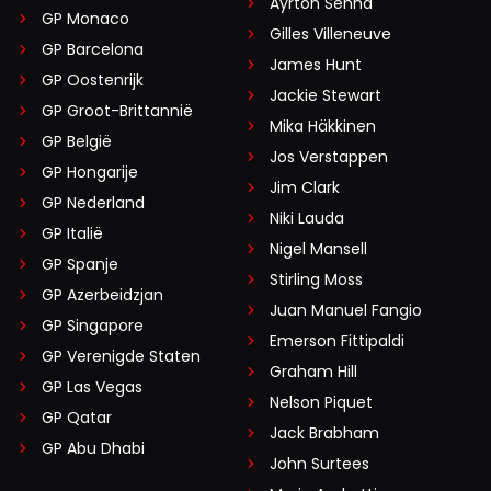
Ayrton Senna
GP Monaco
Gilles Villeneuve
GP Barcelona
James Hunt
GP Oostenrijk
Jackie Stewart
GP Groot-Brittannië
Mika Häkkinen
GP België
Jos Verstappen
GP Hongarije
Jim Clark
GP Nederland
Niki Lauda
GP Italië
Nigel Mansell
GP Spanje
Stirling Moss
GP Azerbeidzjan
Juan Manuel Fangio
GP Singapore
Emerson Fittipaldi
GP Verenigde Staten
Graham Hill
GP Las Vegas
Nelson Piquet
GP Qatar
Jack Brabham
GP Abu Dhabi
John Surtees