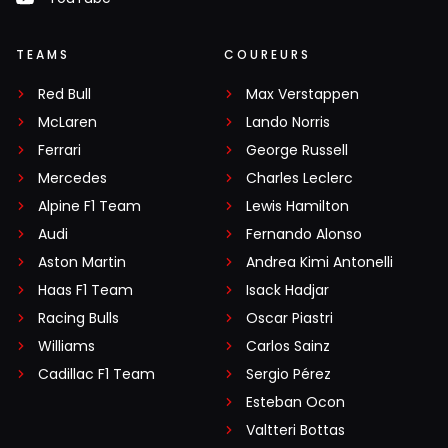
TEAMS
COUREURS
Red Bull
Max Verstappen
McLaren
Lando Norris
Ferrari
George Russell
Mercedes
Charles Leclerc
Alpine F1 Team
Lewis Hamilton
Audi
Fernando Alonso
Aston Martin
Andrea Kimi Antonelli
Haas F1 Team
Isack Hadjar
Racing Bulls
Oscar Piastri
Williams
Carlos Sainz
Cadillac F1 Team
Sergio Pérez
Esteban Ocon
Valtteri Bottas