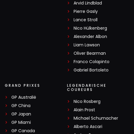
Arvid Lindblad
Pierre Gasly
Lance Stroll
Nico Hülkenberg
Alexander Albon
Liam Lawson
Oliver Bearman
Franco Colapinto
Gabriel Bortoleto
GRAND PRIXES
LEGENDARISCHE
COUREURS
GP Australië
Nico Rosberg
GP China
Alain Prost
GP Japan
Michael Schumacher
GP Miami
Alberto Ascari
GP Canada