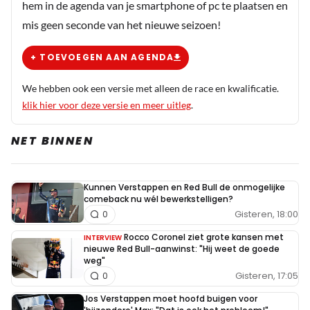
hem in de agenda van je smartphone of pc te plaatsen en
mis geen seconde van het nieuwe seizoen!
+ TOEVOEGEN AAN AGENDA
We hebben ook een versie met alleen de race en kwalificatie.
klik hier voor deze versie en meer uitleg
.
NET BINNEN
Kunnen Verstappen en Red Bull de onmogelijke
comeback nu wél bewerkstelligen?
Gisteren, 18:00
0
Rocco Coronel ziet grote kansen met
INTERVIEW
nieuwe Red Bull-aanwinst: "Hij weet de goede
weg"
Gisteren, 17:05
0
Jos Verstappen moet hoofd buigen voor