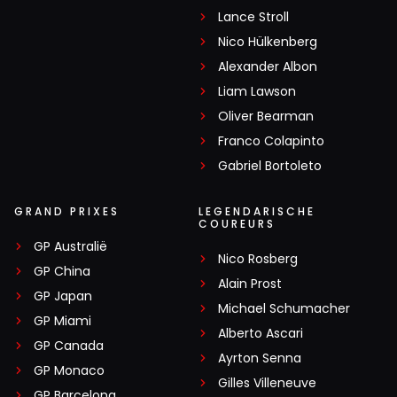
Lance Stroll
Nico Hülkenberg
Alexander Albon
Liam Lawson
Oliver Bearman
Franco Colapinto
Gabriel Bortoleto
GRAND PRIXES
LEGENDARISCHE
COUREURS
GP Australië
Nico Rosberg
GP China
Alain Prost
GP Japan
Michael Schumacher
GP Miami
Alberto Ascari
GP Canada
Ayrton Senna
GP Monaco
Gilles Villeneuve
GP Barcelona