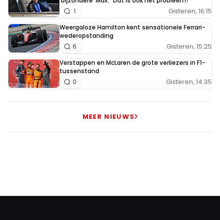
'bijzondere' Max: "Dat is ook het probleem!"
Gisteren, 16:15
1
Weergaloze Hamilton kent sensationele Ferrari-
wederopstanding
Gisteren, 15:25
6
Verstappen en McLaren de grote verliezers in F1-
tussenstand
Gisteren, 14:35
0
MEER NIEUWS