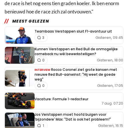
de race is het nog eens tien graden koeler. Ik ben enorm
benieuwd hoe de race zich zal ontvouwen."
MEEST GELEZEN
Teambaas Verstappen sluit F1-avontuur uit
Gisteren, 09:45
3
Kunnen Verstappen en Red Bull de onmogelijke
comeback nu wél bewerkstelligen?
Gisteren, 18:00
0
Rocco Coronel ziet grote kansen met
INTERVIEW
nieuwe Red Bull-aanwinst: "Hij weet de goede
weg"
Gisteren, 17:05
0
Vacature: Formule 1-redacteur
7 aug. 07:20
Jos Verstappen moet hoofd buigen voor
'bijzondere' Max: "Dat is ook het probleem!"
Gisteren, 16:15
1