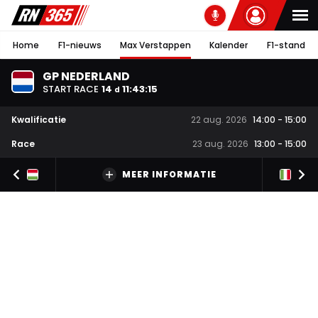
Home
F1-nieuws
Max Verstappen
Kalender
F1-stand
GP NEDERLAND
START RACE
14
11
:
43
:
14
d
Kwalificatie
22 aug. 2026
14:00
-
15:00
Race
23 aug. 2026
13:00
-
15:00
MEER INFORMATIE