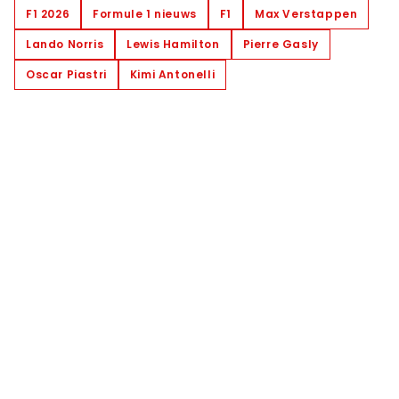
F1 2026
Formule 1 nieuws
F1
Max Verstappen
Lando Norris
Lewis Hamilton
Pierre Gasly
Oscar Piastri
Kimi Antonelli