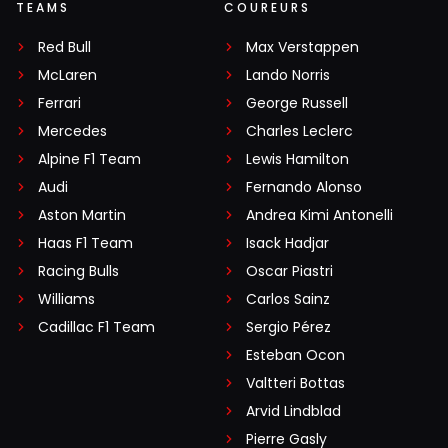
TEAMS
COUREURS
Red Bull
Max Verstappen
McLaren
Lando Norris
Ferrari
George Russell
Mercedes
Charles Leclerc
Alpine F1 Team
Lewis Hamilton
Audi
Fernando Alonso
Aston Martin
Andrea Kimi Antonelli
Haas F1 Team
Isack Hadjar
Racing Bulls
Oscar Piastri
Williams
Carlos Sainz
Cadillac F1 Team
Sergio Pérez
Esteban Ocon
Valtteri Bottas
Arvid Lindblad
Pierre Gasly