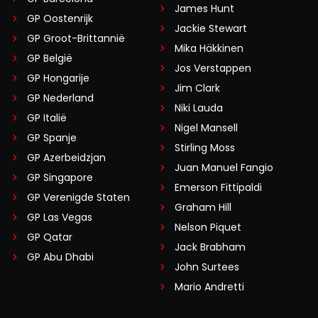
James Hunt
GP Oostenrijk
Jackie Stewart
GP Groot-Brittannië
Mika Häkkinen
GP België
Jos Verstappen
GP Hongarije
Jim Clark
GP Nederland
Niki Lauda
GP Italië
Nigel Mansell
GP Spanje
Stirling Moss
GP Azerbeidzjan
Juan Manuel Fangio
GP Singapore
Emerson Fittipaldi
GP Verenigde Staten
Graham Hill
GP Las Vegas
Nelson Piquet
GP Qatar
Jack Brabham
GP Abu Dhabi
John Surtees
Mario Andretti