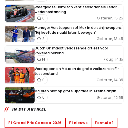
Weergaloze Hamilton kent sensationele Ferrari-
wederopstanding
Gisteren, 15:25
6
Manager Verstappen zet Max in de schijnwerpers:
"Hij heeft de naald laten bewegen"
Gisteren, 13:45
2
Dutch GP maakt verrassende artiest voor
volkslied bekend
7 aug. 14:15
14
Verstappen en McLaren de grote verliezers in F1-
tussenstand
Gisteren, 14:35
0
McLaren hint op grote upgrade in Azerbeidzjan
Gisteren, 12:55
0
IN DIT ARTIKEL
F1 Grand Prix Canada 2026
F1 nieuws
Formule 1