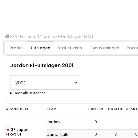
F1
Formule 1
Jordan
F1-uitslagen
2001
Profiel
Uitslagen
Statistieken
Overwinningen
Podi
Jordan F1-uitslagen 2001
Toon alle seizoenen
Jordan
GRAND PRIX
TEAM
PUNTEN
POSITIE
START
F1-
Jordan
0
uitslagen
GP Japan
2001
14 okt '01
0
8
8
Jarno Trulli