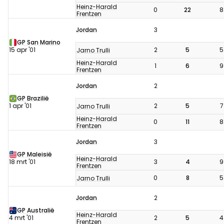
Heinz-Harald
0
22
8
Frentzen
Jordan
3
GP San Marino
15 apr '01
2
5
5
Jarno Trulli
Heinz-Harald
1
6
9
Frentzen
Jordan
2
GP Brazilië
1 apr '01
2
5
7
Jarno Trulli
Heinz-Harald
0
11
8
Frentzen
Jordan
3
GP Maleisië
Heinz-Harald
18 mrt '01
3
4
9
Frentzen
0
8
5
Jarno Trulli
Jordan
2
GP Australië
Heinz-Harald
4 mrt '01
2
5
4
Frentzen