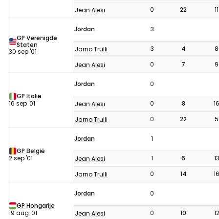
0
22
11
Jean Alesi
Jordan
3
GP Verenigde
Staten
3
4
8
Jarno Trulli
30 sep '01
0
7
9
Jean Alesi
Jordan
0
GP Italië
16 sep '01
0
8
1
Jean Alesi
0
22
5
Jarno Trulli
Jordan
1
GP België
2 sep '01
1
6
1
Jean Alesi
0
14
1
Jarno Trulli
Jordan
0
GP Hongarije
19 aug '01
0
10
1
Jean Alesi