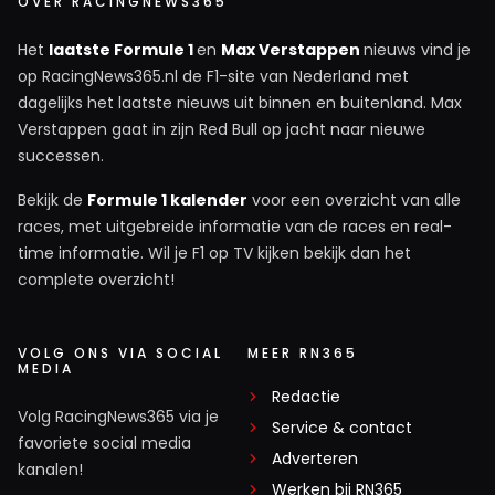
OVER RACINGNEWS365
Het
laatste Formule 1
en
Max Verstappen
nieuws vind je
op RacingNews365.nl de F1-site van Nederland met
dagelijks het laatste nieuws uit binnen en buitenland. Max
Verstappen gaat in zijn Red Bull op jacht naar nieuwe
successen.
Bekijk de
Formule 1 kalender
voor een overzicht van alle
races, met uitgebreide informatie van de races en real-
time informatie. Wil je F1 op TV kijken bekijk dan het
complete overzicht!
VOLG ONS VIA SOCIAL
MEER RN365
MEDIA
Redactie
Volg RacingNews365 via je
Service & contact
favoriete social media
Adverteren
kanalen!
Werken bij RN365