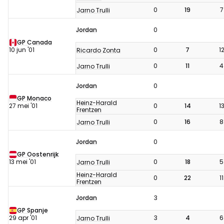
0
19
7
Jarno Trulli
Jordan
0
GP Canada
10 jun '01
0
7
1
Ricardo Zonta
0
11
4
Jarno Trulli
Jordan
0
GP Monaco
Heinz-Harald
27 mei '01
0
14
1
Frentzen
0
16
8
Jarno Trulli
Jordan
0
GP Oostenrijk
13 mei '01
0
18
5
Jarno Trulli
Heinz-Harald
0
22
11
Frentzen
Jordan
3
GP Spanje
29 apr '01
3
4
6
Jarno Trulli