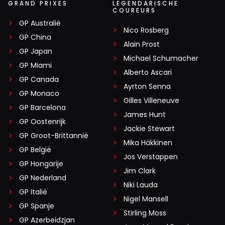
GRAND PRIXES
LEGENDARISCHE
COUREURS
GP Australië
Nico Rosberg
GP China
Alain Prost
GP Japan
Michael Schumacher
GP Miami
Alberto Ascari
GP Canada
Ayrton Senna
GP Monaco
Gilles Villeneuve
GP Barcelona
James Hunt
GP Oostenrijk
Jackie Stewart
GP Groot-Brittannië
Mika Häkkinen
GP België
Jos Verstappen
GP Hongarije
Jim Clark
GP Nederland
Niki Lauda
GP Italië
Nigel Mansell
GP Spanje
Stirling Moss
GP Azerbeidzjan