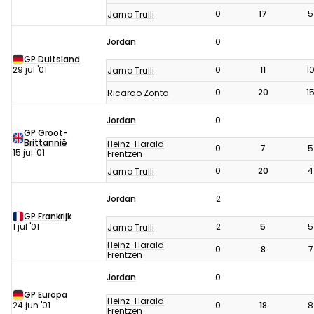
0
17
5
Jarno Trulli
Jordan
0
GP Duitsland
29 jul '01
0
11
1
Jarno Trulli
0
20
1
Ricardo Zonta
Jordan
0
GP Groot-
Brittannië
Heinz-Harald
0
7
5
15 jul '01
Frentzen
0
20
4
Jarno Trulli
Jordan
2
GP Frankrijk
1 jul '01
2
5
5
Jarno Trulli
Heinz-Harald
0
8
7
Frentzen
Jordan
0
GP Europa
Heinz-Harald
24 jun '01
0
18
8
Frentzen