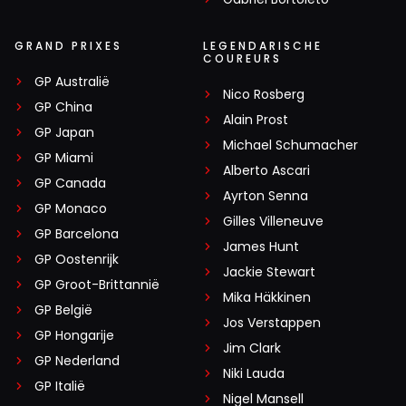
wordt
GRAND PRIXES
LEGENDARISCHE
COUREURS
GP Australië
Rich Boogert
Nico Rosberg
GP China
7 juli 17:23
Alain Prost
GP Japan
Stinkt erg naar A1GP, wat een relatief kort leven was
Michael Schumacher
beschoren. Maak het dan helemaal compleet en deel 22
GP Miami
Alberto Ascari
karts van Lego uit en lachen maar... F1 is steeds meer een
GP Canada
Ayrton Senna
suffe sport aan het worden en het zou mij niet verbazen
GP Monaco
Gilles Villeneuve
dat Max Verstappen na dit jaar zegt 'toedeloe F1' en
GP Barcelona
James Hunt
'Hello NLS' et cetera.
GP Oostenrijk
Jackie Stewart
GP Groot-Brittannië
Mika Häkkinen
GP België
Jos Verstappen
Uptodate
GP Hongarije
7 juli 17:53
Jim Clark
GP Nederland
Waarom wachten tot 2031 ?
Niki Lauda
GP Italië
Nigel Mansell