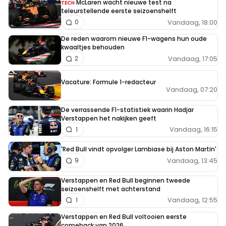
McLaren wacht nieuwe test na
TECH
teleurstellende eerste seizoenshelft
Vandaag, 18:00
0
De reden waarom nieuwe F1-wagens hun oude
kwaaltjes behouden
Vandaag, 17:05
2
Vacature: Formule 1-redacteur
Vandaag, 07:20
De verrassende F1-statistiek waarin Hadjar
Verstappen het nakijken geeft
Vandaag, 16:15
1
'Red Bull vindt opvolger Lambiase bij Aston Martin'
Vandaag, 13:45
9
Verstappen en Red Bull beginnen tweede
seizoenshelft met achterstand
Vandaag, 12:55
1
Verstappen en Red Bull voltooien eerste
comeback van 2026