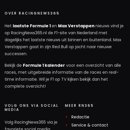
hoe om te gaan met racing bulls rn red bull. Ze hebben 1
OVER RACINGNEWS365
eigenaar en die is eigenaar van hun eigen motoren. Beide
teams zijn dus fabrieksteams. Al wil de FIA juist
Het
laatste Formule 1
en
Max Verstappen
nieuws vind je
voorkomen dat 1 fabrikant 2 teams motoren levert. Erg
op RacingNews365.nl de F1-site van Nederland met
benieuwd hoe ze dat willen oplossen, want het zou gek
dagelijks het laatste nieuws uit binnen en buitenland. Max
zijn als racing bulls niet met de eigen motoren zou mogen
Verstappen gaat in zijn Red Bull op jacht naar nieuwe
rijden.
successen.
Bekijk de
Formule 1 kalender
voor een overzicht van alle
TheRocketman
races, met uitgebreide informatie van de races en real-
7 juli 17:02
time informatie. Wil je F1 op TV kijken bekijk dan het
Dat is idd een goeie 🤔 Maar blijkbaar wordt er bij
complete overzicht!
deze plannen vanuit gegaan dat Racing Bulls dan van
eigenaar wisselt 🤷🏻 daarom heb ik ook voor optie 2
VOLG ONS VIA SOCIAL
gestemd, een goede zaak dat ze een teveel aan
MEER RN365
MEDIA
macht bij de autofabrikanten weg willen halen, maar
Redactie
ik mag hopen dat ze met andere maatregelen komen
Volg RacingNews365 via je
Service & contact
dan! En trouwens, wie gaat die FIA motoren bouwen
favoriete social media