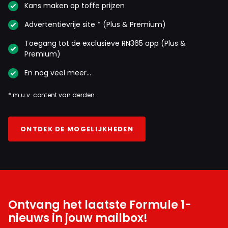
Kans maken op toffe prijzen
Jan Pronk
Advertentievrije site * (Plus & Premium)
7 juli 16:15
Toegang tot de exclusieve RN365 app (Plus &
En de FIA verdiend weer extra geld met de verkoop van
Premium)
motoren
En nog veel meer…
Dit bericht is aangepast op:
7-07
* m.u.v. content van derden
MarcoDc-72
7 juli 18:39
ONTDEK DE MOGELIJKHEDEN
Nope de FIA wijst een motor leverancier aan voor de
teams die zelf geen motor bouwen en dat is dan geen
F1 team. Zo moet je het zien.
Miels
Ontvang het laatste Formule 1-
7 juli 22:38
nieuws in jouw mailbox!
De opbrengsten voor die motors zou slechts