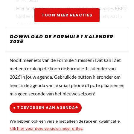
7 juli 20:13
Hier heeft Zak niet op gerekend hij dacht eventjes RBPT-
TOON MEER REACTIES
Ford een loer te kunnen draaien, nu krijgt ie iets wat in
zijn nadeel kan werken.
DOWNLOAD DE FORMULE 1 KALENDER
2026
Lando4president
7 juli 15:20
Nooit meer iets van de Formule 1 missen? Dat kan! Zet
Ik zou meer details moeten weten, maar ik vind het op
met een druk op de knop de Formule 1-kalender van
zich geen slecht idee. Ik vraag me alleen af of dat niet
2026 in jouw agenda. Gebruik de button hieronder om
vervelend is voor de motorfabrikanten, die misschien
hem in de agenda van je smartphone of pc te plaatsen en
vruchten plukken van de huidige situatie.
mis geen seconde van het nieuwe seizoen!
BMW_P85_V10
+ TOEVOEGEN AAN AGENDA
7 juli 18:20
Dat is juist de bedoeling. BV Mercedes profiteerd
We hebben ook een versie met alleen de race en kwalificatie.
enorm van het leveren van motoren aan 3
klik hier voor deze versie en meer uitleg
.