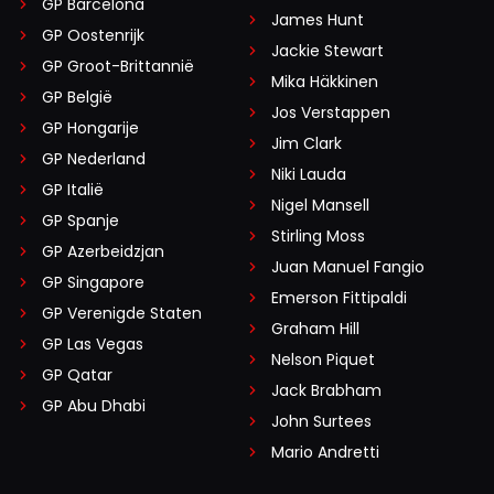
GP Barcelona
James Hunt
GP Oostenrijk
Jackie Stewart
GP Groot-Brittannië
Mika Häkkinen
GP België
Jos Verstappen
GP Hongarije
Jim Clark
GP Nederland
Niki Lauda
GP Italië
Nigel Mansell
GP Spanje
Stirling Moss
GP Azerbeidzjan
Juan Manuel Fangio
GP Singapore
Emerson Fittipaldi
GP Verenigde Staten
Graham Hill
GP Las Vegas
Nelson Piquet
GP Qatar
Jack Brabham
GP Abu Dhabi
John Surtees
Mario Andretti