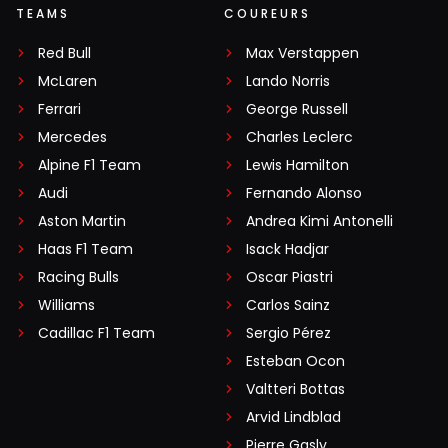
TEAMS
COUREURS
Red Bull
Max Verstappen
McLaren
Lando Norris
Ferrari
George Russell
Mercedes
Charles Leclerc
Alpine F1 Team
Lewis Hamilton
Audi
Fernando Alonso
Aston Martin
Andrea Kimi Antonelli
Haas F1 Team
Isack Hadjar
Racing Bulls
Oscar Piastri
Williams
Carlos Sainz
Cadillac F1 Team
Sergio Pérez
Esteban Ocon
Valtteri Bottas
Arvid Lindblad
Pierre Gasly