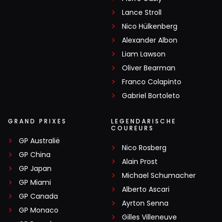
Lance Stroll
Nico Hülkenberg
Alexander Albon
Liam Lawson
Oliver Bearman
Franco Colapinto
Gabriel Bortoleto
GRAND PRIXES
LEGENDARISCHE
COUREURS
GP Australië
Nico Rosberg
GP China
Alain Prost
GP Japan
Michael Schumacher
GP Miami
Alberto Ascari
GP Canada
Ayrton Senna
GP Monaco
Gilles Villeneuve