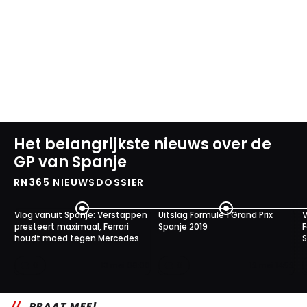
Het belangrijkste nieuws over de
GP van Spanje
RN365 NIEUWSDOSSIER
Vlog vanuit Spanje: Verstappen
Uitslag Formule 1 Grand Prix
V
presteert maximaal, Ferrari
Spanje 2019
F
houdt moed tegen Mercedes
S
0
0
13 mei 06:00
12 mei 14:52
PRAAT MEE!