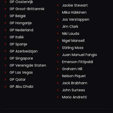
GP Oostenrijk
Jackie Stewart
GP Groot-Brittannië
Mika Häkkinen
GP België
Jos Verstappen
GP Hongarije
Jim Clark
GP Nederland
Niki Lauda
GP Italië
Nigel Mansell
GP Spanje
Stirling Moss
GP Azerbeidzjan
Juan Manuel Fangio
GP Singapore
Emerson Fittipaldi
GP Verenigde Staten
Graham Hill
GP Las Vegas
Nelson Piquet
GP Qatar
Jack Brabham
GP Abu Dhabi
John Surtees
Mario Andretti