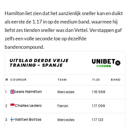
Hamilton liet zien dat het aanzienlijk sneller kan en duikt
als eerste de 1.17 in op de medium band, waarmee hij
liefst zes tienden sneller was dan Vettel. Verstappen gaf
zelfs een volle seconde toe op dezelfde
bandencompound.
UITSLAG DERDE VRIJE
TRAINING - SPANJE
Verstappen
#
COUREUR
TEAM
TIJD
BAND
zevende
Lewis Hamilton
1
Mercedes
1:16.568
in
door
Charles Leclerc
2
Ferrari
1:17.099
Hamilton
gedomineerde
Valtteri Bottas
3
Mercedes
1:17.123
derde