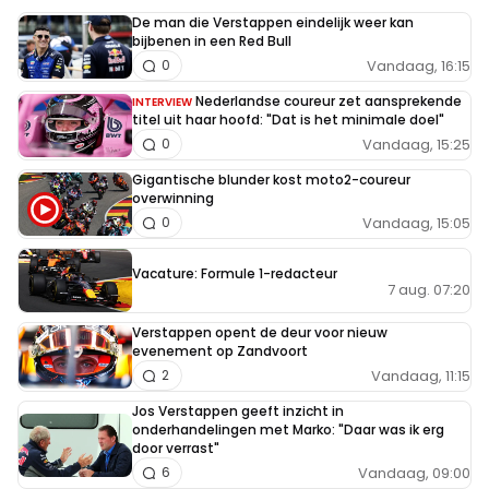
De man die Verstappen eindelijk weer kan
bijbenen in een Red Bull
Vandaag, 16:15
0
Nederlandse coureur zet aansprekende
INTERVIEW
titel uit haar hoofd: "Dat is het minimale doel"
Vandaag, 15:25
0
Gigantische blunder kost moto2-coureur
overwinning
Vandaag, 15:05
0
Vacature: Formule 1-redacteur
7 aug. 07:20
Verstappen opent de deur voor nieuw
evenement op Zandvoort
Vandaag, 11:15
2
Jos Verstappen geeft inzicht in
onderhandelingen met Marko: "Daar was ik erg
door verrast"
Vandaag, 09:00
6