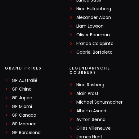
Lance Stroll
Nico Hülkenberg
Alexander Albon
Liam Lawson
Oliver Bearman
Franco Colapinto
Gabriel Bortoleto
GRAND PRIXES
LEGENDARISCHE
COUREURS
GP Australië
Nico Rosberg
GP China
Alain Prost
GP Japan
Michael Schumacher
GP Miami
Alberto Ascari
GP Canada
Ayrton Senna
GP Monaco
Gilles Villeneuve
GP Barcelona
James Hunt