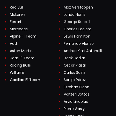
Red Bull
Max Verstappen
McLaren
Lando Norris
Ferrari
George Russell
Mercedes
Charles Leclerc
Alpine F1 Team
Lewis Hamilton
Audi
Fernando Alonso
Aston Martin
Andrea Kimi Antonelli
Haas F1 Team
Isack Hadjar
Racing Bulls
Oscar Piastri
Williams
Carlos Sainz
Cadillac F1 Team
Sergio Pérez
Esteban Ocon
Valtteri Bottas
Arvid Lindblad
Pierre Gasly