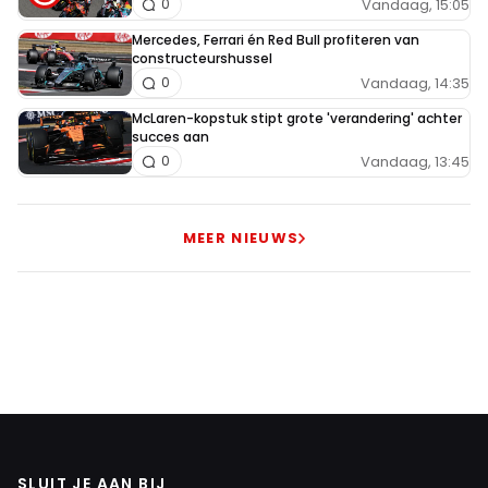
Vandaag, 15:05
0
Mercedes, Ferrari én Red Bull profiteren van
constructeurshussel
Vandaag, 14:35
0
McLaren-kopstuk stipt grote 'verandering' achter
succes aan
Vandaag, 13:45
0
MEER NIEUWS
SLUIT JE AAN BIJ