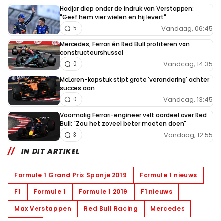
Hadjar diep onder de indruk van Verstappen:
"Geef hem vier wielen en hij levert"
Vandaag, 06:45
5
Mercedes, Ferrari én Red Bull profiteren van
constructeurshussel
Vandaag, 14:35
0
McLaren-kopstuk stipt grote 'verandering' achter
succes aan
Vandaag, 13:45
0
Voormalig Ferrari-engineer velt oordeel over Red
Bull: "Zou het zoveel beter moeten doen"
Vandaag, 12:55
3
IN DIT ARTIKEL
Formule 1 Grand Prix Spanje 2019
Formule 1 nieuws
F1
Formule 1
Formule 1 2019
F1 nieuws
Max Verstappen
Red Bull Racing
Mercedes