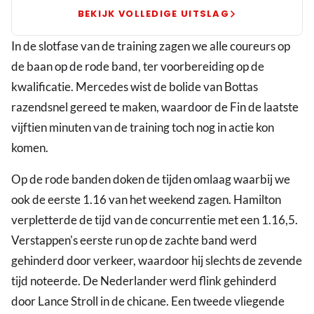
training
BEKIJK VOLLEDIGE UITSLAG
voor
In de slotfase van de training zagen we alle coureurs op
GP
de baan op de rode band, ter voorbereiding op de
Spanje
kwalificatie. Mercedes wist de bolide van Bottas
razendsnel gereed te maken, waardoor de Fin de laatste
vijftien minuten van de training toch nog in actie kon
komen.
Op de rode banden doken de tijden omlaag waarbij we
ook de eerste 1.16 van het weekend zagen. Hamilton
verpletterde de tijd van de concurrentie met een 1.16,5.
Verstappen's eerste run op de zachte band werd
gehinderd door verkeer, waardoor hij slechts de zevende
tijd noteerde. De Nederlander werd flink gehinderd
door Lance Stroll in de chicane. Een tweede vliegende