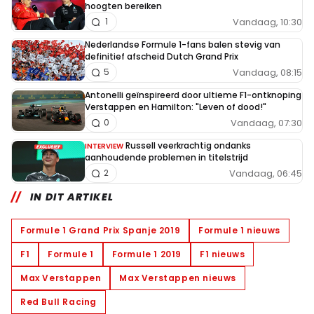
hoogten bereiken
Vandaag, 10:30
1
Nederlandse Formule 1-fans balen stevig van
definitief afscheid Dutch Grand Prix
Vandaag, 08:15
5
Antonelli geïnspireerd door ultieme F1-ontknoping
Verstappen en Hamilton: "Leven of dood!"
Vandaag, 07:30
0
Russell veerkrachtig ondanks
INTERVIEW
aanhoudende problemen in titelstrijd
Vandaag, 06:45
2
IN DIT ARTIKEL
Formule 1 Grand Prix Spanje 2019
Formule 1 nieuws
F1
Formule 1
Formule 1 2019
F1 nieuws
Max Verstappen
Max Verstappen nieuws
Red Bull Racing