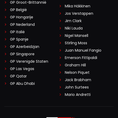
GP Groot-Brittannië
Mika Häkkinen
GP België
Jos Verstappen
GP Hongarije
Jim Clark
GP Nederland
Niki Lauda
GP Italië
Nigel Mansell
GP Spanje
Stirling Moss
GP Azerbeidzjan
Juan Manuel Fangio
GP Singapore
Emerson Fittipaldi
GP Verenigde Staten
Graham Hill
GP Las Vegas
Nelson Piquet
GP Qatar
Jack Brabham
GP Abu Dhabi
John Surtees
Mario Andretti