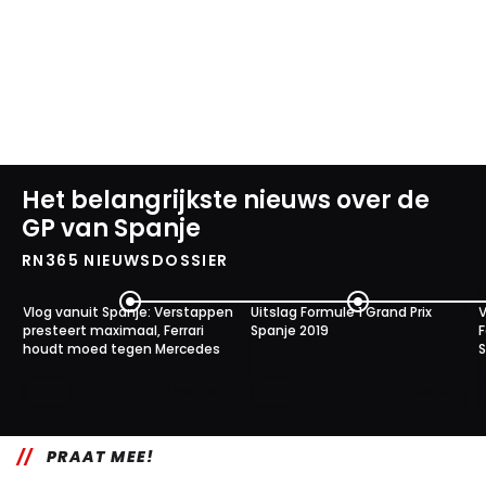
Het belangrijkste nieuws over de
GP van Spanje
RN365 NIEUWSDOSSIER
Vlog vanuit Spanje: Verstappen
Uitslag Formule 1 Grand Prix
V
presteert maximaal, Ferrari
Spanje 2019
F
houdt moed tegen Mercedes
S
0
0
13 mei 06:00
12 mei 14:52
PRAAT MEE!