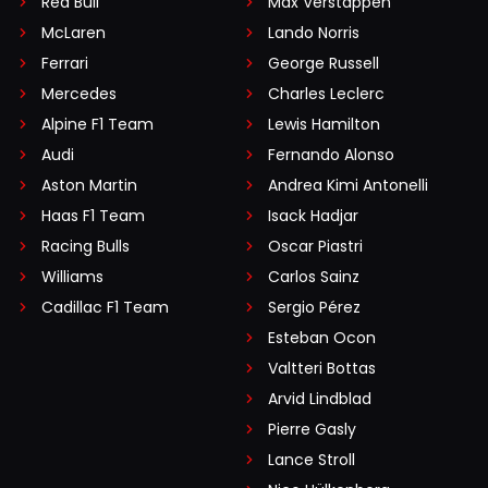
Red Bull
Max Verstappen
McLaren
Lando Norris
Ferrari
George Russell
Mercedes
Charles Leclerc
Alpine F1 Team
Lewis Hamilton
Audi
Fernando Alonso
Aston Martin
Andrea Kimi Antonelli
Haas F1 Team
Isack Hadjar
Racing Bulls
Oscar Piastri
Williams
Carlos Sainz
Cadillac F1 Team
Sergio Pérez
Esteban Ocon
Valtteri Bottas
Arvid Lindblad
Pierre Gasly
Lance Stroll