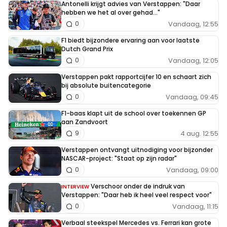
Antonelli krijgt advies van Verstappen: "Daar
hebben we het al over gehad..."
Vandaag, 12:55
0
F1 biedt bijzondere ervaring aan voor laatste
Dutch Grand Prix
Vandaag, 12:05
0
Verstappen pakt rapportcijfer 10 en schaart zich
bij absolute buitencategorie
Vandaag, 09:45
0
F1-baas klapt uit de school over toekennen GP
aan Zandvoort
4 aug. 12:55
9
Verstappen ontvangt uitnodiging voor bijzonder
NASCAR-project: "Staat op zijn radar"
Vandaag, 09:00
0
Verschoor onder de indruk van
INTERVIEW
Verstappen: "Daar heb ik heel veel respect voor"
Vandaag, 11:15
0
Verbaal steekspel Mercedes vs. Ferrari kan grote