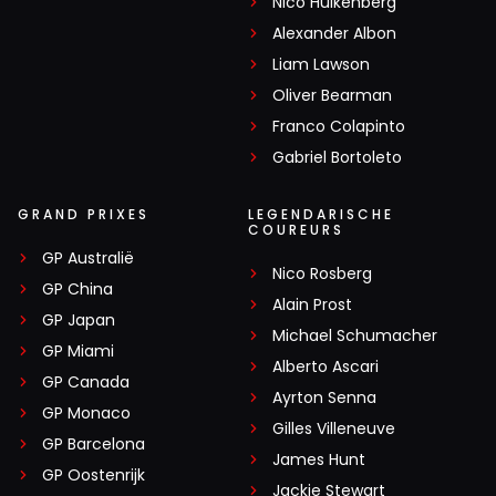
Nico Hülkenberg
Alexander Albon
Liam Lawson
Oliver Bearman
Franco Colapinto
Gabriel Bortoleto
GRAND PRIXES
LEGENDARISCHE
COUREURS
GP Australië
Nico Rosberg
GP China
Alain Prost
GP Japan
Michael Schumacher
GP Miami
Alberto Ascari
GP Canada
Ayrton Senna
GP Monaco
Gilles Villeneuve
GP Barcelona
James Hunt
GP Oostenrijk
Jackie Stewart