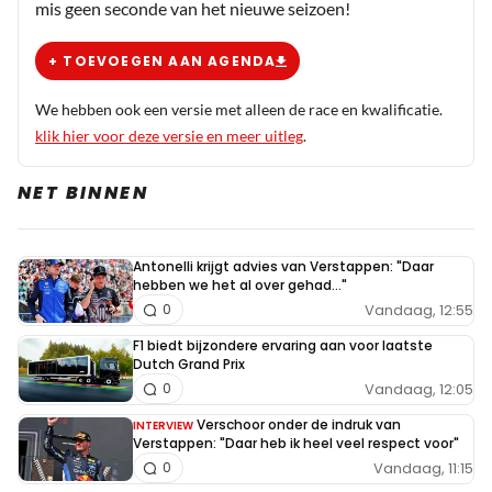
mis geen seconde van het nieuwe seizoen!
+ TOEVOEGEN AAN AGENDA
We hebben ook een versie met alleen de race en kwalificatie.
klik hier voor deze versie en meer uitleg
.
NET BINNEN
Antonelli krijgt advies van Verstappen: "Daar
hebben we het al over gehad..."
Vandaag, 12:55
0
F1 biedt bijzondere ervaring aan voor laatste
Dutch Grand Prix
Vandaag, 12:05
0
Verschoor onder de indruk van
INTERVIEW
Verstappen: "Daar heb ik heel veel respect voor"
Vandaag, 11:15
0