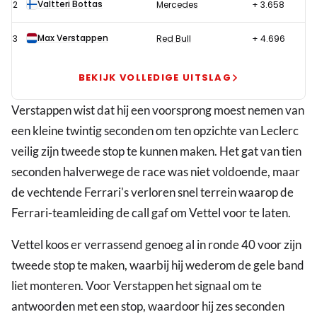
Valtteri Bottas
2
Mercedes
+ 3.658
Ferrari's
en
Max Verstappen
3
Red Bull
+ 4.696
scoort
podium
BEKIJK VOLLEDIGE UITSLAG
in
Verstappen wist dat hij een voorsprong moest nemen van
Spanje
een kleine twintig seconden om ten opzichte van Leclerc
veilig zijn tweede stop te kunnen maken. Het gat van tien
seconden halverwege de race was niet voldoende, maar
de vechtende Ferrari's verloren snel terrein waarop de
Ferrari-teamleiding de call gaf om Vettel voor te laten.
Vettel koos er verrassend genoeg al in ronde 40 voor zijn
tweede stop te maken, waarbij hij wederom de gele band
liet monteren. Voor Verstappen het signaal om te
antwoorden met een stop, waardoor hij zes seconden