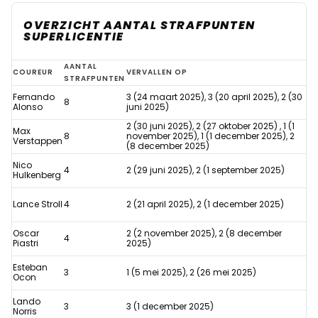
OVERZICHT AANTAL STRAFPUNTEN
SUPERLICENTIE
Gewaarschuwde
AANTAL
COUREUR
VERVALLEN OP
STRAFPUNTEN
Verstappen
Fernando
3 (24 maart 2025), 3 (20 april 2025), 2 (30
8
telt
Alonso
juni 2025)
2 (30 juni 2025), 2 (27 oktober 2025) , 1 (1
voor
Max
8
november 2025), 1 (1 december 2025), 2
Verstappen
(8 december 2025)
twee
Nico
op
4
2 (29 juni 2025), 2 (1 september 2025)
Hulkenberg
onwenselijk
Lance Stroll
4
2 (21 april 2025), 2 (1 december 2025)
F1-
lijstje
Oscar
2 (2 november 2025), 2 (8 december
4
Piastri
2025)
Esteban
3
1 (5 mei 2025), 2 (26 mei 2025)
Ocon
Lando
3
3 (1 december 2025)
Norris