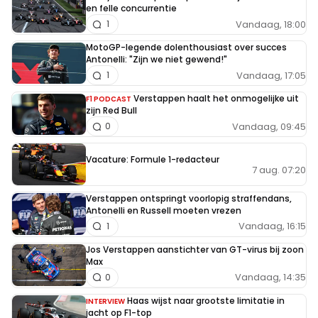
en felle concurrentie
Vandaag, 18:00
1
MotoGP-legende dolenthousiast over succes
Antonelli: "Zijn we niet gewend!"
Vandaag, 17:05
1
Verstappen haalt het onmogelijke uit
F1 PODCAST
zijn Red Bull
Vandaag, 09:45
0
Vacature: Formule 1-redacteur
7 aug. 07:20
Verstappen ontspringt voorlopig straffendans,
Antonelli en Russell moeten vrezen
Vandaag, 16:15
1
Jos Verstappen aanstichter van GT-virus bij zoon
Max
Vandaag, 14:35
0
Haas wijst naar grootste limitatie in
INTERVIEW
jacht op F1-top