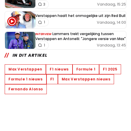
Vandaag, 15:25
3
Verstappen haalt het onmogelijke uit zijn Red Bull
Vandaag, 14:00
1
Lammers trekt vergelijking tussen
INTERVIEW
Verstappen en Antonelli: "Jongere versie van Max"
Vandaag, 13:45
1
IN DIT ARTIKEL
Max Verstappen
F1 nieuws
Formule 1
F1 2025
Formule 1 nieuws
F1
Max Verstappen nieuws
Fernando Alonso