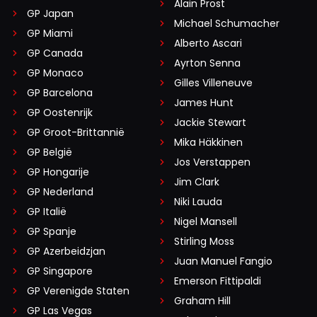
Alain Prost
GP Japan
Michael Schumacher
GP Miami
Alberto Ascari
GP Canada
Ayrton Senna
GP Monaco
Gilles Villeneuve
GP Barcelona
James Hunt
GP Oostenrijk
Jackie Stewart
GP Groot-Brittannië
Mika Häkkinen
GP België
Jos Verstappen
GP Hongarije
Jim Clark
GP Nederland
Niki Lauda
GP Italië
Nigel Mansell
GP Spanje
Stirling Moss
GP Azerbeidzjan
Juan Manuel Fangio
GP Singapore
Emerson Fittipaldi
GP Verenigde Staten
Graham Hill
GP Las Vegas