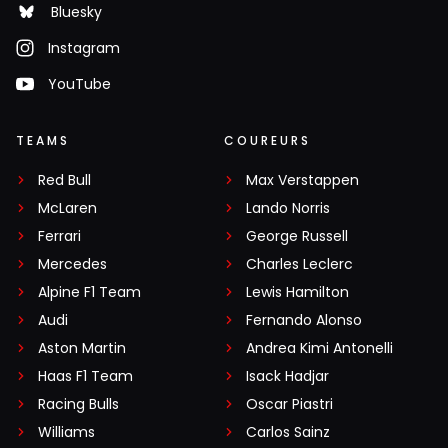
Bluesky
Instagram
YouTube
TEAMS
COUREURS
Red Bull
Max Verstappen
McLaren
Lando Norris
Ferrari
George Russell
Mercedes
Charles Leclerc
Alpine F1 Team
Lewis Hamilton
Audi
Fernando Alonso
Aston Martin
Andrea Kimi Antonelli
Haas F1 Team
Isack Hadjar
Racing Bulls
Oscar Piastri
Williams
Carlos Sainz