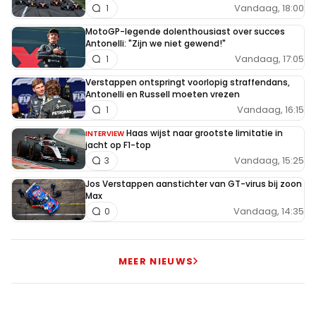
Vandaag, 18:00
1
MotoGP-legende dolenthousiast over succes
Antonelli: "Zijn we niet gewend!"
Vandaag, 17:05
1
Verstappen ontspringt voorlopig straffendans,
Antonelli en Russell moeten vrezen
Vandaag, 16:15
1
Haas wijst naar grootste limitatie in
INTERVIEW
jacht op F1-top
Vandaag, 15:25
3
Jos Verstappen aanstichter van GT-virus bij zoon
Max
Vandaag, 14:35
0
MEER NIEUWS