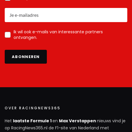
Ik wil ook e-mails van interessante partners
ontvangen.
ABONNEREN
OVER RACINGNEWS365
Het
laatste Formule 1
en
Max Verstappen
nieuws vind je
op RacingNews365.nl de F1-site van Nederland met