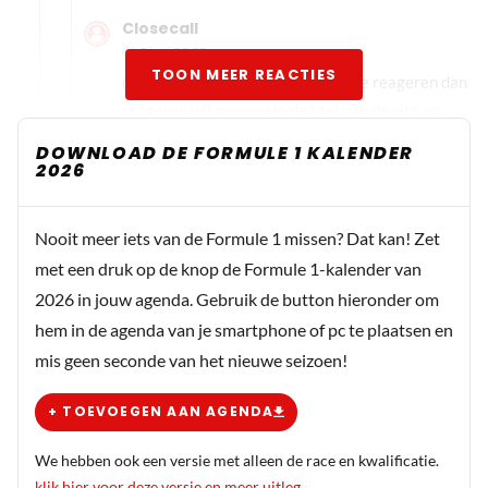
Closecall
5 juni 09:08
TOON MEER REACTIES
@AlanCB als wij op de Engelse site reageren dan
reageren wij gewoon in de taal van de site en
niet in het Nederlands.
DOWNLOAD DE FORMULE 1 KALENDER
2026
Closecall
5 juni 09:49
Nooit meer iets van de Formule 1 missen? Dat kan! Zet
@AlanCB dit is een Nederlandse site.
met een druk op de knop de Formule 1-kalender van
2026 in jouw agenda. Gebruik de button hieronder om
Closecall
hem in de agenda van je smartphone of pc te plaatsen en
5 juni 07:58
mis geen seconde van het nieuwe seizoen!
@AlanCB schrijf gewoon Nederlands, dit is een
Nederlandse site.
+ TOEVOEGEN AAN AGENDA
We hebben ook een versie met alleen de race en kwalificatie.
AlanCB
klik hier voor deze versie en meer uitleg
.