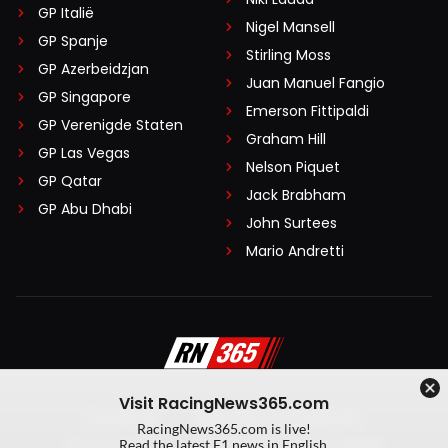
GP Italië
Nigel Mansell
GP Spanje
Stirling Moss
GP Azerbeidzjan
Juan Manuel Fangio
GP Singapore
Emerson Fittipaldi
GP Verenigde Staten
Graham Hill
GP Las Vegas
Nelson Piquet
GP Qatar
Jack Brabham
GP Abu Dhabi
John Surtees
Mario Andretti
Visit RacingNews365.com
Disclaimer
Algemene voorwaarden
RacingNews365.com is live!
Privacy Policy
Created by On Your Marks
Read the latest F1 news in English.