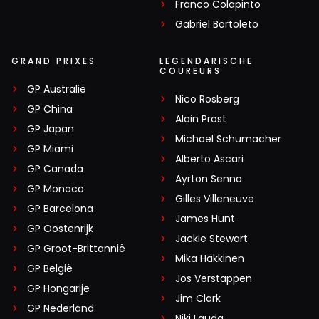
Franco Colapinto
Gabriel Bortoleto
GRAND PRIXES
LEGENDARISCHE
COUREURS
GP Australië
Nico Rosberg
GP China
Alain Prost
GP Japan
Michael Schumacher
GP Miami
Alberto Ascari
GP Canada
Ayrton Senna
GP Monaco
Gilles Villeneuve
GP Barcelona
James Hunt
GP Oostenrijk
Jackie Stewart
GP Groot-Brittannië
Mika Häkkinen
GP België
Jos Verstappen
GP Hongarije
Jim Clark
GP Nederland
Niki Lauda