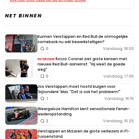
5 juni 09:04
@Close call: Did not realise that non-Dutch
NET BINNEN
speakers are not welcome to comment in
English.
Kunnen Verstappen en Red Bull de onmogelijke
Dit bericht is aangepast op:
5-06
comeback nu wél bewerkstelligen?
Vandaag, 18:00
0
AlanCB
Rocco Coronel ziet grote kansen met
INTERVIEW
nieuwe Red Bull-aanwinst: "Hij weet de goede
5 juni 09:19
weg"
@Close call: I suspect that you speak & write
Vandaag, 17:05
0
English fluently, as probably most, if not all,
Jos Verstappen moet hoofd buigen voor
Dutch people do.
'bijzondere' Max: "Dat is ook het probleem!"
Vandaag, 16:15
1
Weergaloze Hamilton kent sensationele Ferrari-
wederopstanding
Vandaag, 15:25
2
Meepraten? Dat kan! Je hoeft je alleen maar aan te
melden met een RN365-account.
Verstappen en McLaren de grote verliezers in F1-
tussenstand