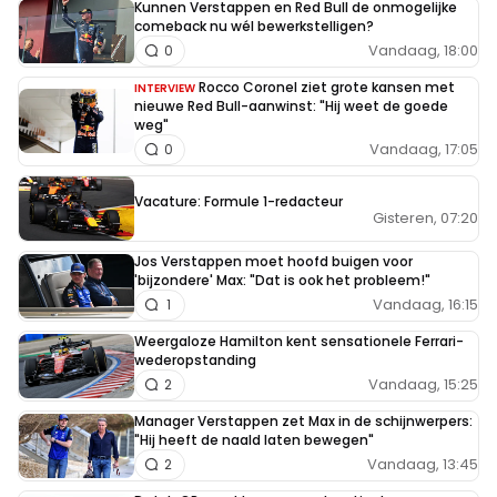
Kunnen Verstappen en Red Bull de onmogelijke
comeback nu wél bewerkstelligen?
Vandaag, 18:00
0
Rocco Coronel ziet grote kansen met
INTERVIEW
nieuwe Red Bull-aanwinst: "Hij weet de goede
weg"
Vandaag, 17:05
0
Vacature: Formule 1-redacteur
Gisteren, 07:20
Jos Verstappen moet hoofd buigen voor
'bijzondere' Max: "Dat is ook het probleem!"
Vandaag, 16:15
1
Weergaloze Hamilton kent sensationele Ferrari-
wederopstanding
Vandaag, 15:25
2
Manager Verstappen zet Max in de schijnwerpers:
"Hij heeft de naald laten bewegen"
Vandaag, 13:45
2