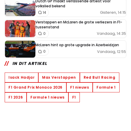
Dutch GP maakt verrassende artiest voor
volkslied bekend
Gisteren, 14:15
14
Verstappen en McLaren de grote verliezers in F1-
tussenstand
Vandaag, 14:35
0
McLaren hint op grote upgrade in Azerbeidzjan
Vandaag, 12:55
0
IN DIT ARTIKEL
Isack Hadjar
Max Verstappen
Red Bull Racing
F1 Grand Prix Monaco 2026
F1 nieuws
Formule 1
F1 2026
Formule 1 nieuws
F1