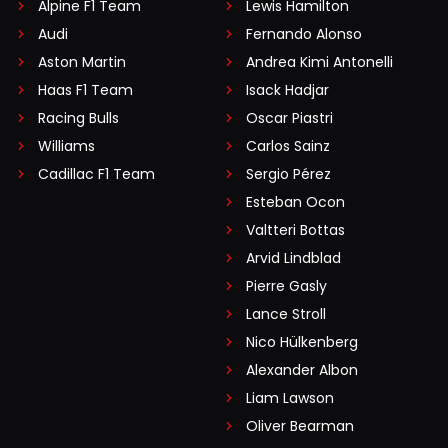
Alpine F1 Team
Lewis Hamilton
Audi
Fernando Alonso
Aston Martin
Andrea Kimi Antonelli
Haas F1 Team
Isack Hadjar
Racing Bulls
Oscar Piastri
Williams
Carlos Sainz
Cadillac F1 Team
Sergio Pérez
Esteban Ocon
Valtteri Bottas
Arvid Lindblad
Pierre Gasly
Lance Stroll
Nico Hülkenberg
Alexander Albon
Liam Lawson
Oliver Bearman