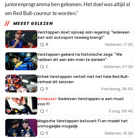
juniorenprogramma ben gekomen. Het doel was altijd al
om Red Bull-coureur te worden."
MEEST GELEZEN
Verstappen doet oproep aan regering: "Iedereen
ziet wat autosport teweeg brengt"
Gisteren, 17:30
8
Verstappen geëerd na historische zege: "We
hebben dit aan één man te danken"
Gisteren, 07:30
2
Kritiek Verstappen vertelt niet het hele Red Bull-
verhaal dit seizoen
Vandaag, 06:00
0
Gedreven Verstappen is een must
F1 PODCAST
voor F1
3 aug. 09:45
1
Magische Verstappen betovert F1 en maakt het
onmogelijke mogelijk
Gisteren, 16:30
0