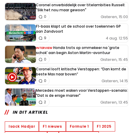
Coronel onverbiddelijk over titelambities Russell:
"Slik het nou maar gewoon"
Gisteren, 15:00
0
F1-baas klapt uit de school over toekennen GP
aan Zandvoort
4 aug. 12:55
9
Honda trots op ommekeer na 'grote
INTERVIEW
schok' aan begin Aston Martin-avontuur
Gisteren, 15:45
0
Coronel looft kritische Verstappen: “Dan komt de
beste Max naar boven”
Gisteren, 14:15
0
Mercedes moet waken voor Verstappen-scenario:
"Dat is de enige manier"
Gisteren, 13:45
2
IN DIT ARTIKEL
Isack Hadjar
F1 nieuws
Formule 1
F1 2025