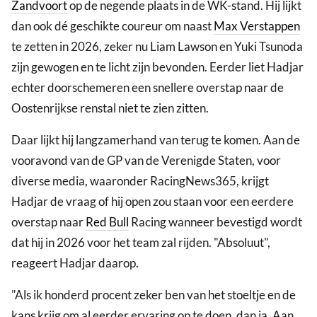
Zandvoort
op de negende plaats in de WK-stand. Hij lijkt
dan ook dé geschikte coureur om naast
Max Verstappen
te zetten in 2026, zeker nu Liam Lawson en Yuki Tsunoda
zijn gewogen en te licht zijn bevonden. Eerder liet Hadjar
echter doorschemeren een snellere overstap naar de
Oostenrijkse renstal niet te zien zitten.
Daar lijkt hij langzamerhand van terug te komen. Aan de
vooravond van de GP van de Verenigde Staten, voor
diverse media, waaronder RacingNews365, krijgt
Hadjar de vraag of hij open zou staan voor een eerdere
overstap naar
Red Bull
Racing wanneer bevestigd wordt
dat hij in 2026 voor het team zal rijden. "Absoluut",
reageert Hadjar daarop.
"Als ik honderd procent zeker ben van het stoeltje en de
kans krijg om al eerder ervaring op te doen, dan ja. Aan