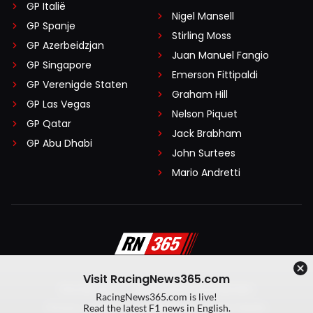
GP Italië
Nigel Mansell
GP Spanje
Stirling Moss
GP Azerbeidzjan
Juan Manuel Fangio
GP Singapore
Emerson Fittipaldi
GP Verenigde Staten
Graham Hill
GP Las Vegas
Nelson Piquet
GP Qatar
Jack Brabham
GP Abu Dhabi
John Surtees
Mario Andretti
Visit RacingNews365.com
Disclaimer
Algemene voorwaarden
RacingNews365.com is live!
Privacy Policy
Created by On Your Marks
Read the latest F1 news in English.