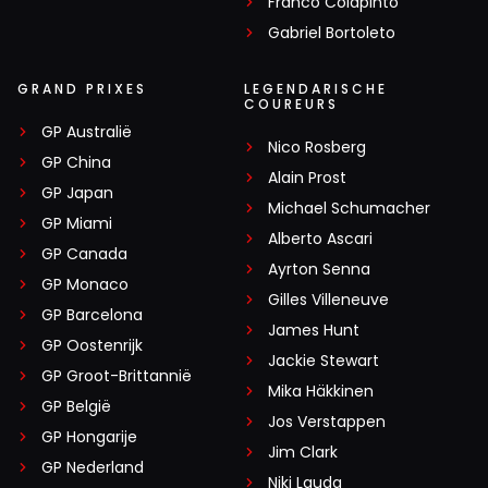
Franco Colapinto
Gabriel Bortoleto
GRAND PRIXES
LEGENDARISCHE
COUREURS
GP Australië
Nico Rosberg
GP China
Alain Prost
GP Japan
Michael Schumacher
GP Miami
Alberto Ascari
GP Canada
Ayrton Senna
GP Monaco
Gilles Villeneuve
GP Barcelona
James Hunt
GP Oostenrijk
Jackie Stewart
GP Groot-Brittannië
Mika Häkkinen
GP België
Jos Verstappen
GP Hongarije
Jim Clark
GP Nederland
Niki Lauda