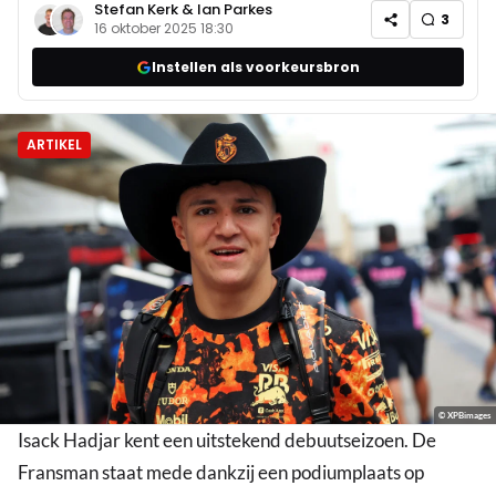
Stefan Kerk
&
Ian Parkes
3
16 oktober 2025 18:30
Instellen als voorkeursbron
ARTIKEL
© XPBimages
Isack Hadjar kent een uitstekend debuutseizoen. De
Fransman staat mede dankzij een podiumplaats op