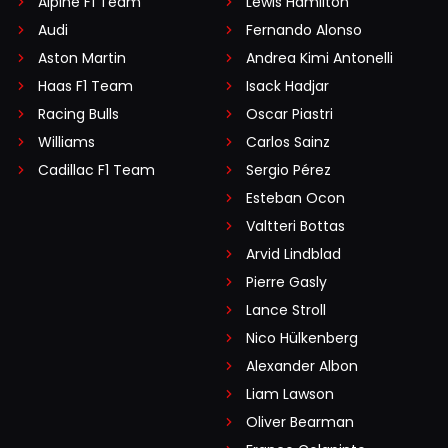
Alpine F1 Team
Lewis Hamilton
Audi
Fernando Alonso
Aston Martin
Andrea Kimi Antonelli
Haas F1 Team
Isack Hadjar
Racing Bulls
Oscar Piastri
Williams
Carlos Sainz
Cadillac F1 Team
Sergio Pérez
Esteban Ocon
Valtteri Bottas
Arvid Lindblad
Pierre Gasly
Lance Stroll
Nico Hülkenberg
Alexander Albon
Liam Lawson
Oliver Bearman