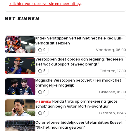
klik hier voor deze versie en meer uitleg
.
NET BINNEN
Kritiek Verstappen vertelt niet het hele Red Bull-
verhaal dit seizoen
Vandaag, 06:00
0
Verstappen doet oproep aan regering: "Iedereen
ziet wat autosport teweeg brengt"
Gisteren, 17:30
8
Magische Verstappen betovert F1 en maakt het
onmogelijke mogelijk
Gisteren, 16:30
0
Honda trots op ommekeer na 'grote
INTERVIEW
schok' aan begin Aston Martin-avontuur
Gisteren, 15:45
0
Coronel onverbiddelijk over titelambities Russell:
"Slik het nou maar gewoon"