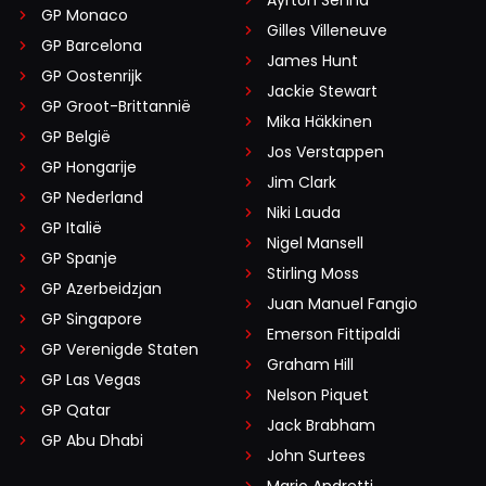
GP Monaco
Gilles Villeneuve
GP Barcelona
James Hunt
GP Oostenrijk
Jackie Stewart
GP Groot-Brittannië
Mika Häkkinen
GP België
Jos Verstappen
GP Hongarije
Jim Clark
GP Nederland
Niki Lauda
GP Italië
Nigel Mansell
GP Spanje
Stirling Moss
GP Azerbeidzjan
Juan Manuel Fangio
GP Singapore
Emerson Fittipaldi
GP Verenigde Staten
Graham Hill
GP Las Vegas
Nelson Piquet
GP Qatar
Jack Brabham
GP Abu Dhabi
John Surtees
Mario Andretti