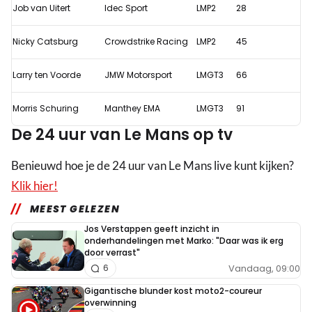
Job van Uitert
Idec Sport
LMP2
28
2024
vandaag?
Nicky Catsburg
Crowdstrike Racing
LMP2
45
Larry ten Voorde
JMW Motorsport
LMGT3
66
Morris Schuring
Manthey EMA
LMGT3
91
De 24 uur van Le Mans op tv
Benieuwd hoe je de 24 uur van Le Mans live kunt kijken?
Klik hier!
MEEST GELEZEN
Jos Verstappen geeft inzicht in
onderhandelingen met Marko: "Daar was ik erg
door verrast"
Vandaag, 09:00
6
Gigantische blunder kost moto2-coureur
overwinning