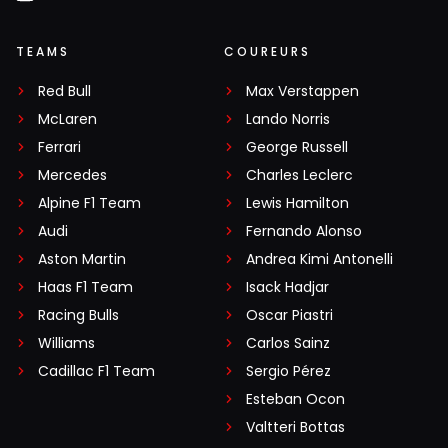
TEAMS
COUREURS
Red Bull
Max Verstappen
McLaren
Lando Norris
Ferrari
George Russell
Mercedes
Charles Leclerc
Alpine F1 Team
Lewis Hamilton
Audi
Fernando Alonso
Aston Martin
Andrea Kimi Antonelli
Haas F1 Team
Isack Hadjar
Racing Bulls
Oscar Piastri
Williams
Carlos Sainz
Cadillac F1 Team
Sergio Pérez
Esteban Ocon
Valtteri Bottas