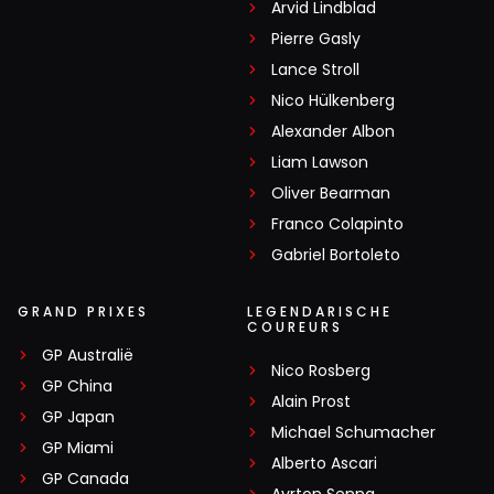
Arvid Lindblad
Pierre Gasly
Lance Stroll
Nico Hülkenberg
Alexander Albon
Liam Lawson
Oliver Bearman
Franco Colapinto
Gabriel Bortoleto
GRAND PRIXES
LEGENDARISCHE
COUREURS
GP Australië
Nico Rosberg
GP China
Alain Prost
GP Japan
Michael Schumacher
GP Miami
Alberto Ascari
GP Canada
Ayrton Senna