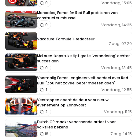
Vandaag, 15:05
0
Mercedes, Ferrari én Red Bull profiteren van
constructeurshussel
Vandaag, 14:35
0
Vacature: Formule 1-redacteur
7 aug. 07:20
McLaren-kopstuk stipt grote 'verandering' achter
succes aan
Vandaag, 13:45
0
Voormalig Ferrari-engineer velt oordeel over Red
Bull: "Zou het zoveel beter moeten doen"
Vandaag, 12:55
1
Verstappen opent de deur voor nieuw
evenement op Zandvoort
Vandaag, 11:15
2
Dutch GP maakt verrassende artiest voor
volkslied bekend
7 aug. 14:15
18