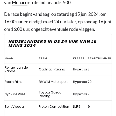
van
Monaco
en de Indianapolis 500.
De race begint vandaag, op zaterdag 15 juni 2024, om
16:00 uur en eindigt exact 24 uur later, op zondag 16 juni
om 16:00 uur, ongeacht eventuele rode vlaggen.
NEDERLANDERS IN DE 24 UUR VAN LE
MANS 2024
Hoe
NAAM
TEAM
KLASSE
STARTNUMMER
laat
Renger van der
Cadillac Racing
Hypercar
3
begint
Zande
de
Robin Frijns
BMW M Motorsport
Hypercar
20
24
Toyota Gazoo
uur
Nyck de Vries
Hypercar
7
Racing
van
Bent Viscaal
Proton Competition
LMP2
9
Le
Mans