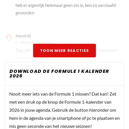
heb er eigenlijk helemaal geen zin in, ben zo verslaafd
geworden
HenkW
18 maart 2022 11:13
Zeg, dat ViaPlay hè is dat nou FullHD of 4K? Iemand al
TOON MEER REACTIES
wat ervaring mee?
DOWNLOAD DE FORMULE 1 KALENDER
2026
Nooit meer iets van de Formule 1 missen? Dat kan! Zet
met een druk op de knop de Formule 1-kalender van
2026 in jouw agenda. Gebruik de button hieronder om
hem in de agenda van je smartphone of pc te plaatsen en
mis geen seconde van het nieuwe seizoen!