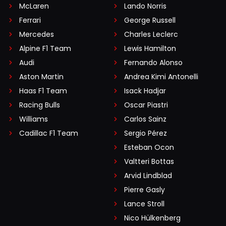
McLaren
Lando Norris
Ferrari
George Russell
Mercedes
Charles Leclerc
Alpine F1 Team
Lewis Hamilton
Audi
Fernando Alonso
Aston Martin
Andrea Kimi Antonelli
Haas F1 Team
Isack Hadjar
Racing Bulls
Oscar Piastri
Williams
Carlos Sainz
Cadillac F1 Team
Sergio Pérez
Esteban Ocon
Valtteri Bottas
Arvid Lindblad
Pierre Gasly
Lance Stroll
Nico Hülkenberg