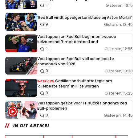
Gisteren, 16:15
1
'Red Bull vindt opvolger Lambiase bij Aston Martin'
Gisteren, 13:45
9
Verstappen en Red Bull beginnen tweede
seizoenshelft met achterstand
Gisteren, 12:55
1
Verstappen en Red Bull voltooien eerste
comeback van 2026
Gisteren, 10:30
0
Cadillac onthult strategie om
INTERVIEW
'allerbeste team' in F1 te worden
Gisteren, 15:25
0
Verstappen getipt voor F1-succes ondanks Red
Bull-problemen
Gisteren, 14:45
0
IN DIT ARTIKEL