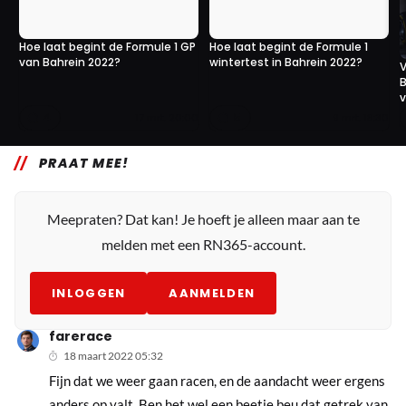
Hoe laat begint de Formule 1 GP
Hoe laat begint de Formule 1
van Bahrein 2022?
wintertest in Bahrein 2022?
V
B
v
4
5
17 mrt. 20:00
9 mrt. 18:30
PRAAT MEE!
Meepraten? Dat kan! Je hoeft je alleen maar aan te
melden met een RN365-account.
INLOGGEN
AANMELDEN
farerace
18 maart 2022 05:32
Fijn dat we weer gaan racen, en de aandacht weer ergens
anders op valt. Ben het wel een beetje beu dat getrek van