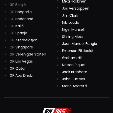
Mika Häkkinen
GP België
Jos Verstappen
GP Hongarije
Jim Clark
GP Nederland
Niki Lauda
GP Italië
Nigel Mansell
GP Spanje
Stirling Moss
GP Azerbeidzjan
Juan Manuel Fangio
GP Singapore
Emerson Fittipaldi
GP Verenigde Staten
Graham Hill
GP Las Vegas
Nelson Piquet
GP Qatar
Jack Brabham
GP Abu Dhabi
John Surtees
Mario Andretti