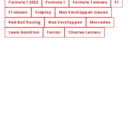
Formule 1 2022
Formule 1
Formule 1 nieuws
F1
F1 nieuws
Viaplay
Max Verstappen nieuws
Red Bull Racing
Max Verstappen
Mercedes
Lewis Hamilton
Ferrari
Charles Leclerc