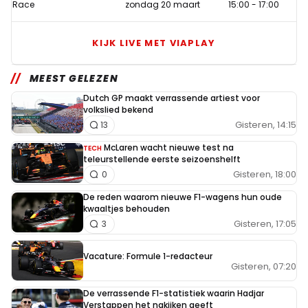
Race
zondag 20 maart
15:00
-
17:00
KIJK LIVE MET VIAPLAY
MEEST GELEZEN
Dutch GP maakt verrassende artiest voor
volkslied bekend
Gisteren, 14:15
13
McLaren wacht nieuwe test na
TECH
teleurstellende eerste seizoenshelft
Gisteren, 18:00
0
De reden waarom nieuwe F1-wagens hun oude
kwaaltjes behouden
Gisteren, 17:05
3
Vacature: Formule 1-redacteur
Gisteren, 07:20
De verrassende F1-statistiek waarin Hadjar
Verstappen het nakijken geeft