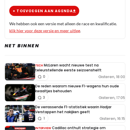
+ TOEVOEGEN AAN AGENDA
We hebben ook een versie met alleen de race en kwalificatie.
klik hier voor deze versie en meer uitleg
.
NET BINNEN
McLaren wacht nieuwe test na
TECH
teleurstellende eerste seizoenshelft
Gisteren, 18:00
0
De reden waarom nieuwe F1-wagens hun oude
kwaaltjes behouden
Gisteren, 17:05
3
De verrassende F1-statistiek waarin Hadjar
Verstappen het nakijken geeft
Gisteren, 16:15
1
Cadillac onthult strategie om
INTERVIEW