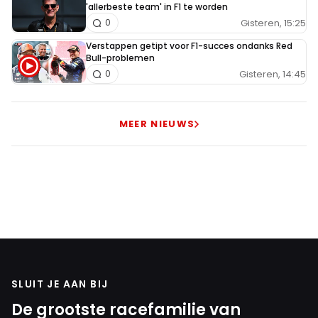
'allerbeste team' in F1 te worden
Gisteren, 15:25
0
Verstappen getipt voor F1-succes ondanks Red
Bull-problemen
Gisteren, 14:45
0
MEER NIEUWS
SLUIT JE AAN BIJ
De grootste racefamilie van