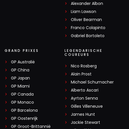
Alexander Albon
Liam Lawson
Oliver Bearman
Franco Colapinto
Gabriel Bortoleto
GRAND PRIXES
LEGENDARISCHE
COUREURS
GP Australië
Nico Rosberg
GP China
Alain Prost
GP Japan
Michael Schumacher
GP Miami
Alberto Ascari
GP Canada
Ayrton Senna
GP Monaco
Gilles Villeneuve
GP Barcelona
James Hunt
GP Oostenrijk
Jackie Stewart
GP Groot-Brittannië