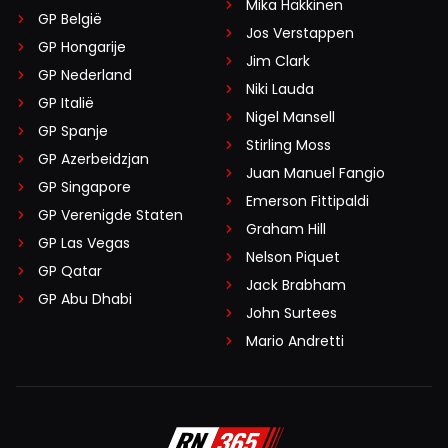
Mika Häkkinen
GP België
Jos Verstappen
GP Hongarije
Jim Clark
GP Nederland
Niki Lauda
GP Italië
Nigel Mansell
GP Spanje
Stirling Moss
GP Azerbeidzjan
Juan Manuel Fangio
GP Singapore
Emerson Fittipaldi
GP Verenigde Staten
Graham Hill
GP Las Vegas
Nelson Piquet
GP Qatar
Jack Brabham
GP Abu Dhabi
John Surtees
Mario Andretti