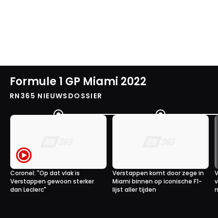
Formule 1 GP Miami 2022
RN365 NIEUWSDOSSIER
Coronel: "Op dat vlak is
Verstappen komt door zege in
V
Verstappen gewoon sterker
Miami binnen op iconische F1-
v
dan Leclerc"
lijst aller tijden