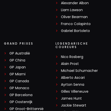
Alexander Albon
Liam Lawson
Oliver Bearman
Franco Colapinto
Gabriel Bortoleto
GRAND PRIXES
LEGENDARISCHE
COUREURS
GP Australië
Nico Rosberg
GP China
Alain Prost
GP Japan
Michael Schumacher
GP Miami
Alberto Ascari
GP Canada
Ayrton Senna
GP Monaco
Gilles Villeneuve
GP Barcelona
James Hunt
GP Oostenrijk
Jackie Stewart
GP Groot-Brittannië