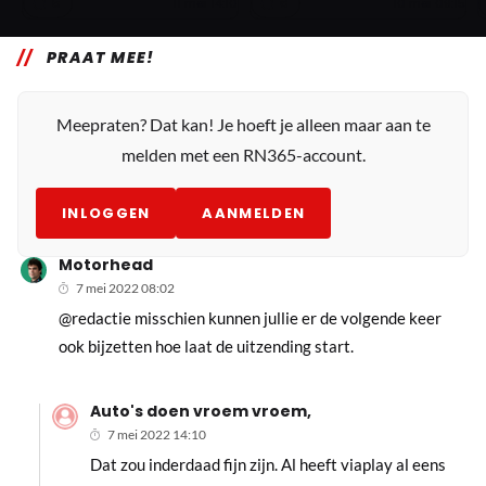
5
6
11 mei 14:10
10 mei 09:15
PRAAT MEE!
Meepraten? Dat kan! Je hoeft je alleen maar aan te
melden met een RN365-account.
INLOGGEN
AANMELDEN
Motorhead
7 mei 2022 08:02
@redactie misschien kunnen jullie er de volgende keer
ook bijzetten hoe laat de uitzending start.
Auto's doen vroem vroem,
7 mei 2022 14:10
Dat zou inderdaad fijn zijn. Al heeft viaplay al eens