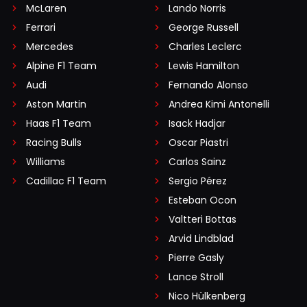
McLaren
Lando Norris
Ferrari
George Russell
Mercedes
Charles Leclerc
Alpine F1 Team
Lewis Hamilton
Audi
Fernando Alonso
Aston Martin
Andrea Kimi Antonelli
Haas F1 Team
Isack Hadjar
Racing Bulls
Oscar Piastri
Williams
Carlos Sainz
Cadillac F1 Team
Sergio Pérez
Esteban Ocon
Valtteri Bottas
Arvid Lindblad
Pierre Gasly
Lance Stroll
Nico Hülkenberg