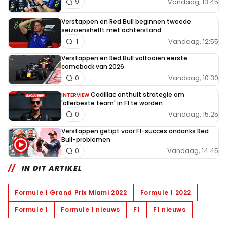
Vandaag, 13:45
9
Verstappen en Red Bull beginnen tweede
seizoenshelft met achterstand
Vandaag, 12:55
1
Verstappen en Red Bull voltooien eerste
comeback van 2026
Vandaag, 10:30
0
Cadillac onthult strategie om
INTERVIEW
'allerbeste team' in F1 te worden
Vandaag, 15:25
0
Verstappen getipt voor F1-succes ondanks Red
Bull-problemen
Vandaag, 14:45
0
IN DIT ARTIKEL
Formule 1 Grand Prix Miami 2022
Formule 1 2022
Formule 1
Formule 1 nieuws
F1
F1 nieuws