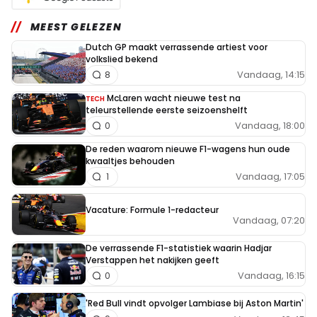
MEEST GELEZEN
Dutch GP maakt verrassende artiest voor
volkslied bekend
Vandaag, 14:15
8
McLaren wacht nieuwe test na
TECH
teleurstellende eerste seizoenshelft
Vandaag, 18:00
0
De reden waarom nieuwe F1-wagens hun oude
kwaaltjes behouden
Vandaag, 17:05
1
Vacature: Formule 1-redacteur
Vandaag, 07:20
De verrassende F1-statistiek waarin Hadjar
Verstappen het nakijken geeft
Vandaag, 16:15
0
'Red Bull vindt opvolger Lambiase bij Aston Martin'