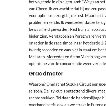
het volgende in zijn eigen land: "We gaan het
van Checo. Ik verwachtte dat hij me zou passe
voor optimisme zorgt bij de rest. Maar het i
problemen kende. Ik weet zeker dat ze terug zu
bewaarheid geworden. Red Bull nam op Suzuk
hielen zien. Verstappen en Perez waren verre
en reden in de race simpel naar het derde 1-
twintig seconden en was niet in staat om het 
McLaren,
Mercedes
en Aston Martin nog vee
optimisme van de concurrentie weer verleden
Graadmeter
Waarom? Omdat het Suzuka Circuit een goede
seizoen. De lay-out is ontzettend divers, me
rechte stukken. Tel daar de bandenslijtage bi
overhand heeft, ook als we straks in Europa o