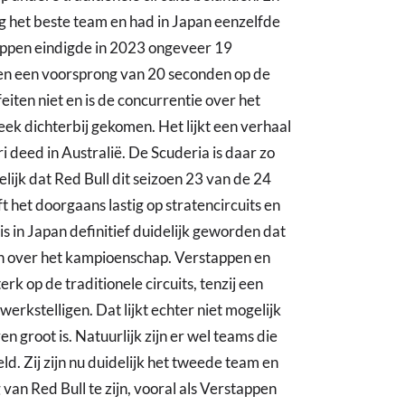
eg het beste team en had in Japan eenzelfde
appen eindigde in 2023 ongeveer 19
oen een voorsprong van 20 seconden op de
feiten niet en is de concurrentie over het
teek dichterbij gekomen. Het lijkt een verhaal
 deed in Australië. De Scuderia is daar zo
elijk dat Red Bull dit seizoen 23 van de 24
t het doorgaans lastig op stratencircuits en
 is in Japan definitief duidelijk geworden dat
en over het kampioenschap. Verstappen en
rk op de traditionele circuits, tenzij een
rkstelligen. Dat lijkt echter niet mogelijk
en groot is. Natuurlijk zijn er wel teams die
ld. Zij zijn nu duidelijk het tweede team en
 van Red Bull te zijn, vooral als Verstappen