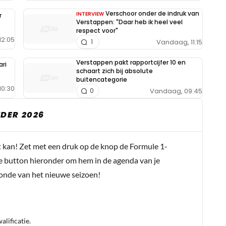
Verschoor onder de indruk van
INTERVIEW
r
Verstappen: "Daar heb ik heel veel
respect voor"
12:05
Vandaag, 11:15
1
Verstappen pakt rapportcijfer 10 en
ari
schaart zich bij absolute
buitencategorie
10:30
Vandaag, 09:45
0
DER 2026
t kan! Zet met een druk op de knop de Formule 1-
e button hieronder om hem in de agenda van je
conde van het nieuwe seizoen!
lificatie.