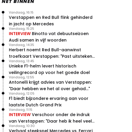
NET BINNEN
Vandaag, 16:15
Verstappen en Red Bull flink gehinderd
in jacht op Mercedes
Vandaag, 15:25
INTERVIEW
Binotto vat debuutseizoen
Audi samen in vijf woorden
Vandaag, 14:35
Herbert noemt Red Bull-aanwinst
troefkaart Verstappen: "Past uitstekend
Vandaag, 13:45
bij Red Bull"
Unieke F1-helm levert historisch
veilingrecord op voor het goede doel
Vandaag, 12:55
Antonelli krijgt advies van Verstappen:
"Daar hebben we het al over gehad..."
Vandaag, 12:05
F1 biedt bijzondere ervaring aan voor
laatste Dutch Grand Prix
Vandaag, 11:15
INTERVIEW
Verschoor onder de indruk
van Verstappen: "Daar heb ik heel veel
Vandaag, 10:30
respect voor"
Verbaal steekspel Mercedes vs. Ferrari