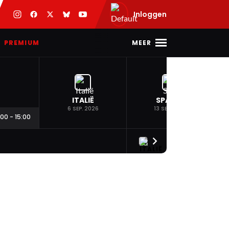
Inloggen
MEER
PREMIUM
ITALIË
SPANJE
6 SEP. 2026
13 SEP. 2026
:00
-
15:00