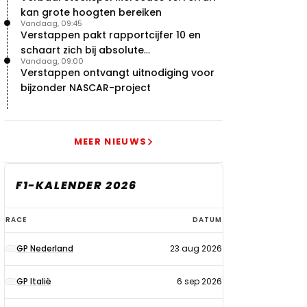
kan grote hoogten bereiken
Vandaag, 09:45
Verstappen pakt rapportcijfer 10 en
schaart zich bij absolute
Vandaag, 09:00
buitencategorie
Verstappen ontvangt uitnodiging voor
bijzonder NASCAR-project
MEER NIEUWS
F1-KALENDER 2026
F1-
RACE
DATUM
kalender
GP Nederland
23 aug 2026
2026
GP Italië
6 sep 2026