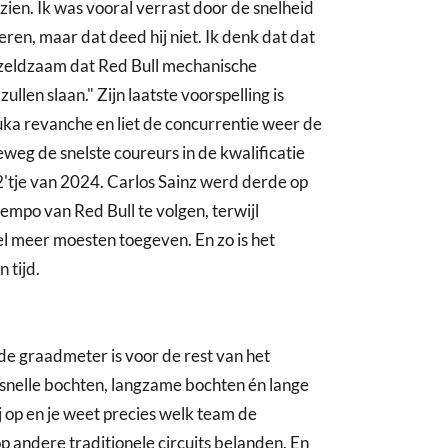
 zien. Ik was vooral verrast door de snelheid
ren, maar dat deed hij niet. Ik denk dat dat
s zeldzaam dat Red Bull mechanische
llen slaan." Zijn laatste voorspelling is
a revanche en liet de concurrentie weer de
weg de snelste coureurs in de kwalificatie
2'tje van 2024. Carlos Sainz werd derde op
tempo van Red Bull te volgen, terwijl
l meer moesten toegeven. En zo is het
 tijd.
 graadmeter is voor de rest van het
t snelle bochten, langzame bochten én lange
j op en je weet precies welk team de
p andere traditionele circuits belanden. En