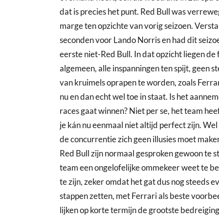
dat is precies het punt. Red Bull was verrew
marge ten opzichte van vorig seizoen. Verst
seconden voor Lando Norris en had dit seiz
eerste niet-Red Bull. In dat opzicht liegen de 
algemeen, alle inspanningen ten spijt, geen s
van kruimels oprapen te worden, zoals Ferrari
nu en dan echt wel toe in staat. Is het aannem
races gaat winnen? Niet per se, het team heef
je kán nu eenmaal niet altijd perfect zijn. Wel
de concurrentie zich geen illusies moet mak
Red Bull zijn normaal gesproken gewoon te ste
team een ongelofelijke ommekeer weet te bewe
te zijn, zeker omdat het gat dus nog steeds ev
stappen zetten, met Ferrari als beste voorbee
lijken op korte termijn de grootste bedreiging