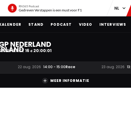
RN365 Podcast
Gedreven Verstappen is een must voor F1
KALENDER
STAND
PODCAST
VIDEO
INTERVIEWS
GP NEDERLAND
START RACE
16
20
:
00
:
00
d
Race
22 aug. 2026
14:00
-
15:00
23 aug. 2026
13
MEER INFORMATIE