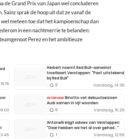
 na de Grand Prix van Japan wel concluderen
. Sainz sprak de hoop uit dat ze vanaf de
ij wel meteen toe dat het kampioenschap dan
 wederom in een nachtmerrie te belanden:
 teamgenoot Perez en het ambitieuze
Herbert noemt Red Bull-aanwinst
erd
troefkaart Verstappen: "Past uitstekend
bij Red Bull"
16:15
Vandaag, 14:35
0
oor
Binotto vat debuutseizoen
INTERVIEW
Audi samen in vijf woorden
9:00
Vandaag, 15:25
0
Antonelli krijgt advies van Verstappen:
l
"Daar hebben we het al over gehad..."
13:45
Vandaag, 12:55
1