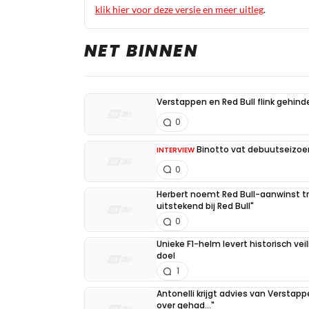
klik hier voor deze versie en meer uitleg
.
NET BINNEN
Verstappen en Red Bull flink gehind
0
Binotto vat debuutseizoen
INTERVIEW
0
Herbert noemt Red Bull-aanwinst tr
uitstekend bij Red Bull"
0
Unieke F1-helm levert historisch ve
doel
1
Antonelli krijgt advies van Verstap
over gehad..."