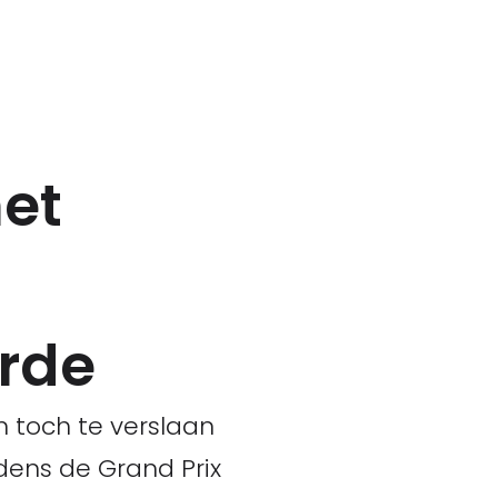
het
orde
n toch te verslaan
dens de Grand Prix