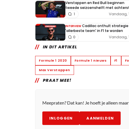
Verstappen en Red Bull beginnen
tweede seizoenshelft met achters
Vandaag, 
1
Cadillac onthult strategi
INTERVIEW
'allerbeste team' in F1 te worden
Vandaag, 
0
IN DIT ARTIKEL
Formule 1 2020
Formule 1 nieuws
F1
Fo
Max Verstappen
PRAAT MEE!
Meepraten? Dat kan! Je hoeft je alleen maa
INLOGGEN
AANMELDEN