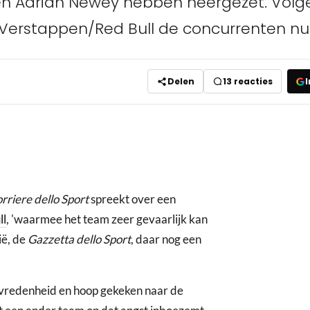
 en Adrian Newey hebben neergezet. Volg
erstappen/Red Bull de concurrenten nu a
Delen
13
reacties
I
rriere dello Sport
spreekt over een
ll
, 'waarmee het team zeer gevaarlijk kan
ië, de
Gazzetta dello Sport
, daar nog een
 tevredenheid en hoop gekeken naar de