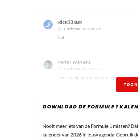
Rick33RBR
13 februari 2020 10:05
Lol
Peter Wevers
13 februari 2020 10:22
nou zou dan nu alles op zijn plek vallen
TOON
Norbert8
DOWNLOAD DE FORMULE 1 KALEN
13 februari 2020 10:27
Vorig jaar dachten alle kenners, oud F1 
we zullen zien
Nooit meer iets van de Formule 1 missen? Da
kalender van 2026 in jouw agenda. Gebruik d