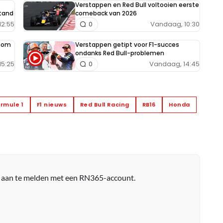
Verstappen en Red Bull voltooien eerste
tand
comeback van 2026
12:55
Vandaag, 10:30
0
e om
Verstappen getipt voor F1-succes
ondanks Red Bull-problemen
15:25
Vandaag, 14:45
0
rmule 1
F1 nieuws
Red Bull Racing
RB16
Honda
r aan te melden met een RN365-account.