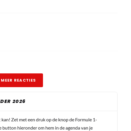
 MEER REACTIES
DER 2026
ontwerpers en engineers dat Ferrari de snelste zou zijn. Dus
t kan! Zet met een druk op de knop de Formule 1-
e button hieronder om hem in de agenda van je