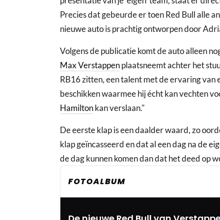
presentatie van je 'eigen' team, staat er dir
Precies dat gebeurde er toen Red Bull alle a
nieuwe auto is prachtig ontworpen door Adria
Volgens de publicatie komt de auto alleen no
Max Verstappen
plaatsneemt achter het stuu
RB16 zitten, een talent met de ervaring van e
beschikken waarmee hij écht kan vechten vo
Hamilton
kan verslaan."
De eerste klap is een daalder waard, zo oordee
klap geïncasseerd en dat al een dag na de eig
de dag kunnen komen dan dat het deed op w
FOTOALBUM
De nieuwe Red Bull van Verstappe