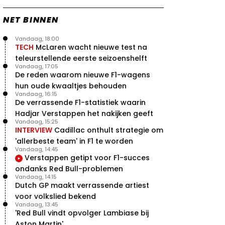
NET BINNEN
Vandaag, 18:00
TECH
McLaren wacht nieuwe test na
teleurstellende eerste seizoenshelft
Vandaag, 17:05
De reden waarom nieuwe F1-wagens
hun oude kwaaltjes behouden
Vandaag, 16:15
De verrassende F1-statistiek waarin
Hadjar Verstappen het nakijken geeft
Vandaag, 15:25
INTERVIEW
Cadillac onthult strategie om
'allerbeste team' in F1 te worden
Vandaag, 14:45
Verstappen getipt voor F1-succes
ondanks Red Bull-problemen
Vandaag, 14:15
Dutch GP maakt verrassende artiest
voor volkslied bekend
Vandaag, 13:45
'Red Bull vindt opvolger Lambiase bij
Aston Martin'