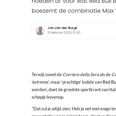
hoeden af voor wat Red Bull
boezemt de combinatie Max V
Jan van der Burgt
13 februari 2020 10:00
Terwijl zowel de
Corriere della Sera
als de
Co
'extreme', maar 'prachtige' bolide van
Red Bu
worden', doet de grootste sportkrant van Ital
schepje bovenop.
"Dat zul je altijd zien. Heb je net met enige