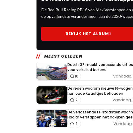
De Red Bull Racing RB16 van Max Verstappen en A
de opvallendste veranderingen aan de 2020-wagen
BEKIJK HET ALBUM
MEEST GELEZEN
Dutch GP maakt verrassende arties
voor volkslied bekend
Vandaag, 
10
De reden waarom nieuwe F1-wagen
hun oude kwaaltjes behouden
Vandaag, 
2
De verrassende F1-statistiek waarin
Hadjar Verstappen het nakijken gee
Vandaag, 
1