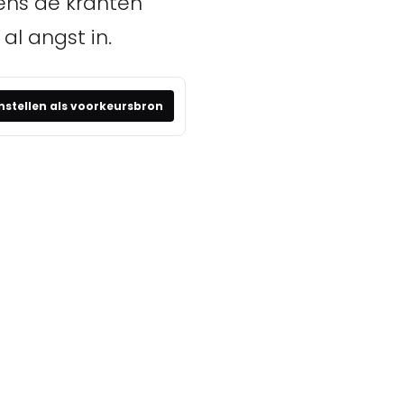
ens de kranten
l angst in.
nstellen als voorkeursbron