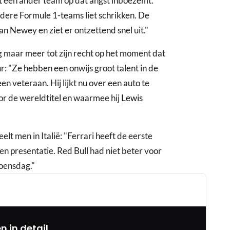
ect een ander team op dat angst inboezemt.
ndere Formule 1-teams liet schrikken. De
n Newey en ziet er ontzettend snel uit."
g maar meer tot zijn recht op het moment dat
r: "Ze hebben een onwijs groot talent in de
en veteraan. Hij lijkt nu over een auto te
or de wereldtitel en waarmee hij
Lewis
lt men in Italië: "Ferrari heeft de eerste
en presentatie. Red Bull had niet beter voor
oensdag."
n in detail