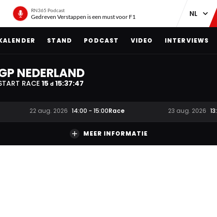
RN365 Podcast
Gedreven Verstappen is een must voor F1
KALENDER
STAND
PODCAST
VIDEO
INTERVIEWS
GP NEDERLAND
START RACE
15
15
:
37
:
47
d
Race
22 aug. 2026
14:00
-
15:00
23 aug. 2026
13
MEER INFORMATIE