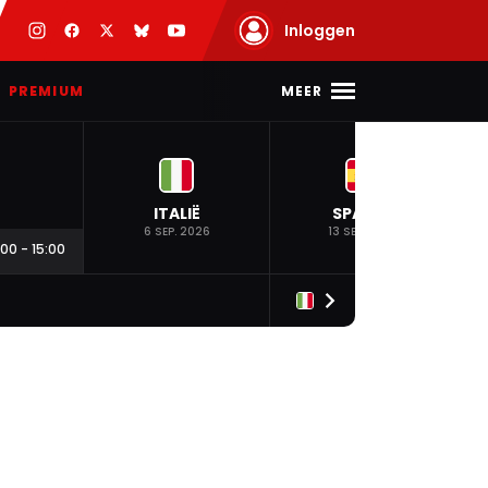
Inloggen
MEER
PREMIUM
ITALIË
SPANJE
6 SEP. 2026
13 SEP. 2026
:00
-
15:00