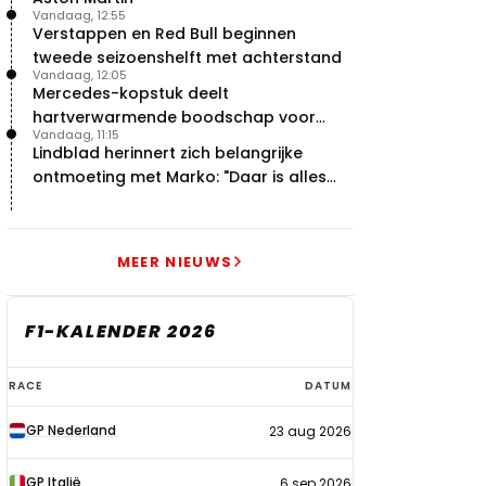
Vandaag, 12:55
Verstappen en Red Bull beginnen
tweede seizoenshelft met achterstand
Vandaag, 12:05
Mercedes-kopstuk deelt
hartverwarmende boodschap voor
Vandaag, 11:15
overstap naar Red Bull
Lindblad herinnert zich belangrijke
ontmoeting met Marko: "Daar is alles
echt begonnen"
MEER NIEUWS
F1-KALENDER 2026
F1-
RACE
DATUM
kalender
GP Nederland
23 aug 2026
2026
GP Italië
6 sep 2026