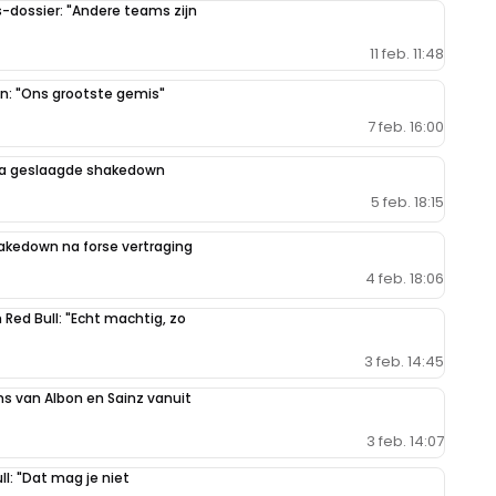
-dossier: "Andere teams zijn
11 feb. 11:48
n: "Ons grootste gemis"
7 feb. 16:00
na geslaagde shakedown
5 feb. 18:15
akedown na forse vertraging
4 feb. 18:06
Red Bull: "Echt machtig, zo
3 feb. 14:45
ms van Albon en Sainz vanuit
3 feb. 14:07
ll: "Dat mag je niet