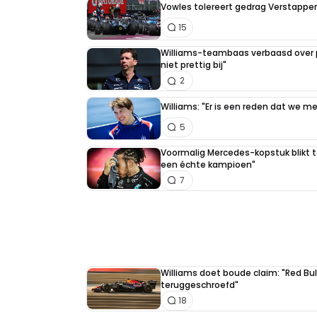
Vowles tolereert gedrag Verstappen 
15
Williams-teambaas verbaasd over p
niet prettig bij"
2
Williams: "Er is een reden dat we 
5
Voormalig Mercedes-kopstuk blikt te
een échte kampioen"
7
Williams doet boude claim: "Red Bul
teruggeschroefd"
18