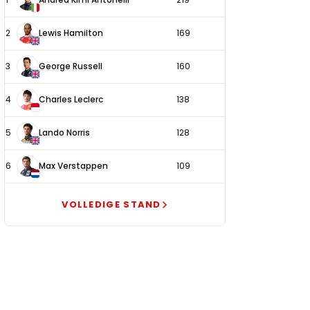
coureurs
2
Lewis Hamilton
169
3
George Russell
160
4
Charles Leclerc
138
5
Lando Norris
128
6
Max Verstappen
109
VOLLEDIGE STAND