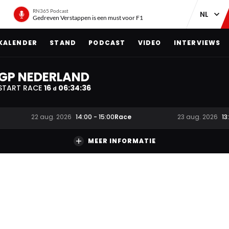
RN365 Podcast
Gedreven Verstappen is een must voor F1
KALENDER
STAND
PODCAST
VIDEO
INTERVIEWS
GP NEDERLAND
START RACE
16
06
:
34
:
36
d
Race
22 aug. 2026
14:00
-
15:00
23 aug. 2026
13
MEER INFORMATIE