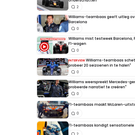
onderschatten"
2
Williams-teambaas geeft uitleg over 
Barcelona
0
Williams mist testweek Barcelona, F
F1-wagen
0
Williams-teambaas schets
INTERVIEW
probeer 20 seizoenen in te halen"
0
Williams weerspreekt Mercedes-ge
probeerde narratief te creëren"
0
F1-teambaas maakt McLaren-uitstap
0
F1-teambaas kondigt sensationele t
2