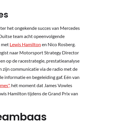
es
hter het ongekende succes van Mercedes
t Duitse team acht opeenvolgende
n met
Lewis Hamilton
en Nico Rosberg.
egist naar Motorsport Strategy Director
en op de racestrategie, prestatieanalyse
m zijn communicatie via de radio met de
ale informatie en begeleiding gaf. Eén van
ames",
hét moment dat James Vowles
ewis Hamilton tijdens de Grand Prix van
Teambaas