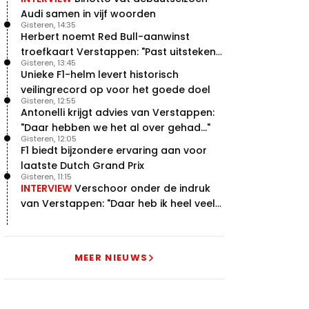
Audi samen in vijf woorden
Gisteren, 14:35
Herbert noemt Red Bull-aanwinst
troefkaart Verstappen: "Past uitstekend
Gisteren, 13:45
bij Red Bull"
Unieke F1-helm levert historisch
veilingrecord op voor het goede doel
Gisteren, 12:55
Antonelli krijgt advies van Verstappen:
"Daar hebben we het al over gehad..."
Gisteren, 12:05
F1 biedt bijzondere ervaring aan voor
laatste Dutch Grand Prix
Gisteren, 11:15
INTERVIEW
Verschoor onder de indruk
van Verstappen: "Daar heb ik heel veel
respect voor"
MEER NIEUWS