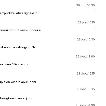
29 jan. 07:35
'pijnlijke' afwezigheid in
28 jan. 16:15
errari onthult revolutionaire
23 jan. 15:30
t enorme uitdaging: "Ik
29 dec. 18:00
ruchten: "Eén team
28 dec. 12:15
je en wint in Abu Dhabi
15 dec. 08:15
erugkeer in racerij aan
26 nov. 14:30