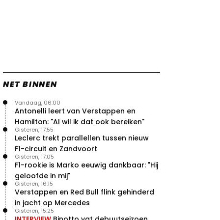
NET BINNEN
Vandaag, 06:00
Antonelli leert van Verstappen en
Hamilton: "Al wil ik dat ook bereiken"
Gisteren, 17:55
Leclerc trekt parallellen tussen nieuw
F1-circuit en Zandvoort
Gisteren, 17:05
F1-rookie is Marko eeuwig dankbaar: "Hij
geloofde in mij"
Gisteren, 16:15
Verstappen en Red Bull flink gehinderd
in jacht op Mercedes
Gisteren, 15:25
INTERVIEW
Binotto vat debuutseizoen