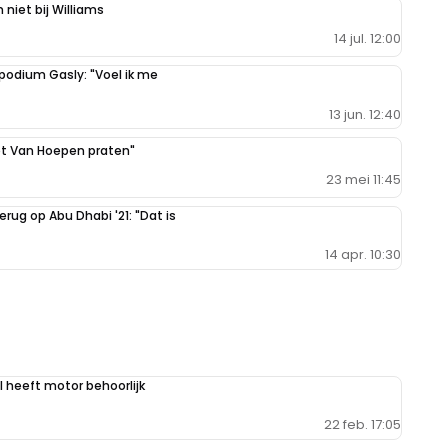
niet bij Williams
14 jul. 12:00
odium Gasly: "Voel ik me
13 jun. 12:40
met Van Hoepen praten"
23 mei 11:45
rug op Abu Dhabi '21: "Dat is
14 apr. 10:30
l heeft motor behoorlijk
22 feb. 17:05