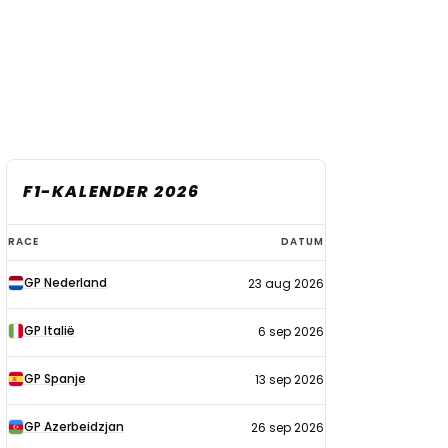
F1-KALENDER 2026
F1-
RACE
DATUM
kalender
GP Nederland
23 aug 2026
2026
GP Italië
6 sep 2026
GP Spanje
13 sep 2026
GP Azerbeidzjan
26 sep 2026