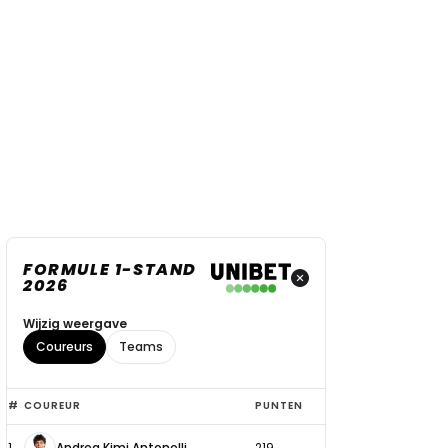
FORMULE 1-STAND
2026
Wijzig weergave
Coureurs
Teams
Top
#
COUREUR
PUNTEN
6
1
Andrea Kimi Antonelli
219