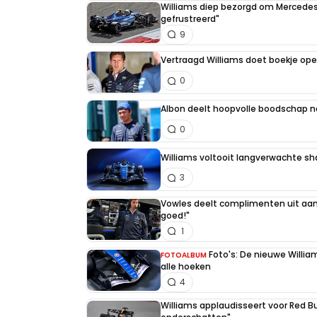
Williams diep bezorgd om Mercedes
gefrustreerd"
9
Vertraagd Williams doet boekje ope
0
Albon deelt hoopvolle boodschap 
0
Williams voltooit langverwachte sh
3
Vowles deelt complimenten uit aan 
goed!"
1
Foto's: De nieuwe Willia
FOTOALBUM
alle hoeken
4
Williams applaudisseert voor Red Bu