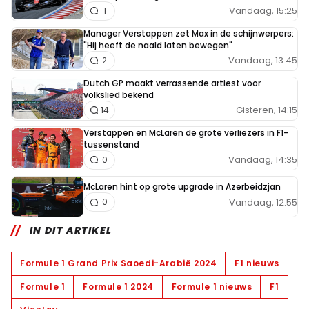
Vandaag, 15:25
1
Manager Verstappen zet Max in de schijnwerpers:
"Hij heeft de naald laten bewegen"
Vandaag, 13:45
2
Dutch GP maakt verrassende artiest voor
volkslied bekend
Gisteren, 14:15
14
Verstappen en McLaren de grote verliezers in F1-
tussenstand
Vandaag, 14:35
0
McLaren hint op grote upgrade in Azerbeidzjan
Vandaag, 12:55
0
IN DIT ARTIKEL
Formule 1 Grand Prix Saoedi-Arabië 2024
F1 nieuws
Formule 1
Formule 1 2024
Formule 1 nieuws
F1