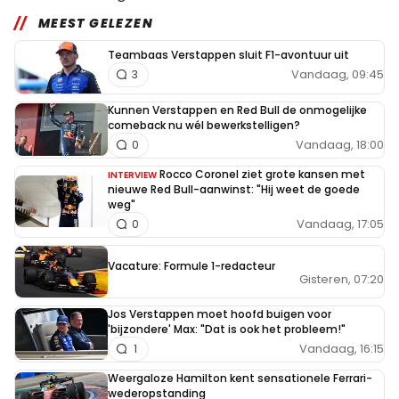
MEEST GELEZEN
Teambaas Verstappen sluit F1-avontuur uit
Vandaag, 09:45
3
Kunnen Verstappen en Red Bull de onmogelijke
comeback nu wél bewerkstelligen?
Vandaag, 18:00
0
Rocco Coronel ziet grote kansen met
INTERVIEW
nieuwe Red Bull-aanwinst: "Hij weet de goede
weg"
Vandaag, 17:05
0
Vacature: Formule 1-redacteur
Gisteren, 07:20
Jos Verstappen moet hoofd buigen voor
'bijzondere' Max: "Dat is ook het probleem!"
Vandaag, 16:15
1
Weergaloze Hamilton kent sensationele Ferrari-
wederopstanding