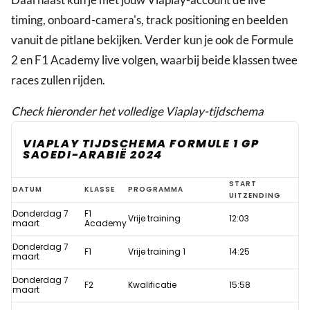
timing, onboard-camera's, track positioning en beelden
vanuit de pitlane bekijken. Verder kun je ook de Formule
2 en F1 Academy live volgen, waarbij beide klassen twee
races zullen rijden.
Check hieronder het volledige Viaplay-tijdschema
VIAPLAY TIJDSCHEMA FORMULE 1 GP
SAOEDI-ARABIË 2024
Laatste
START
DATUM
KLASSE
PROGRAMMA
UITZENDING
kans:
Donderdag 7
F1
Vrije training
12:03
Viaplay
maart
Academy
super
Donderdag 7
F1
Vrije training 1
14:25
maart
deal!
Donderdag 7
Kijk
F2
Kwalificatie
15:58
maart
het