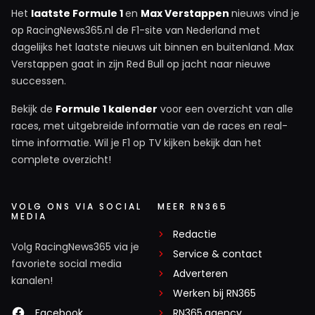
Het
laatste Formule 1
en
Max Verstappen
nieuws vind je
op RacingNews365.nl de F1-site van Nederland met
dagelijks het laatste nieuws uit binnen en buitenland. Max
Verstappen gaat in zijn Red Bull op jacht naar nieuwe
successen.
Bekijk de
Formule 1 kalender
voor een overzicht van alle
races, met uitgebreide informatie van de races en real-
time informatie. Wil je F1 op TV kijken bekijk dan het
complete overzicht!
VOLG ONS VIA SOCIAL
MEER RN365
MEDIA
Redactie
Volg RacingNews365 via je
Service & contact
favoriete social media
Adverteren
kanalen!
Werken bij RN365
Facebook
RN365.agency