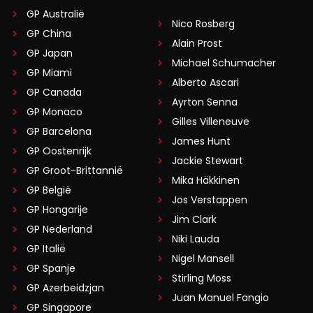
GP Australië
Nico Rosberg
GP China
Alain Prost
GP Japan
Michael Schumacher
GP Miami
Alberto Ascari
GP Canada
Ayrton Senna
GP Monaco
Gilles Villeneuve
GP Barcelona
James Hunt
GP Oostenrijk
Jackie Stewart
GP Groot-Brittannië
Mika Häkkinen
GP België
Jos Verstappen
GP Hongarije
Jim Clark
GP Nederland
Niki Lauda
GP Italië
Nigel Mansell
GP Spanje
Stirling Moss
GP Azerbeidzjan
Juan Manuel Fangio
GP Singapore