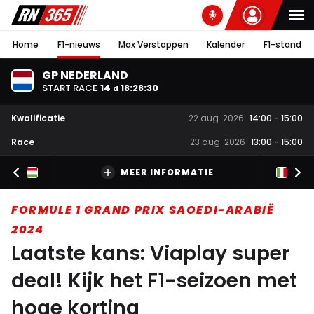
Home
F1-nieuws
Max Verstappen
Kalender
F1-stand
GP NEDERLAND
START RACE
14
18
:
28
:
29
d
Kwalificatie
22 aug. 2026
14:00
-
15:00
Race
23 aug. 2026
13:00
-
15:00
MEER INFORMATIE
FORMULE 1 GRAND PRIX SAOEDI-ARABIË
2024
Laatste kans: Viaplay super
deal! Kijk het F1-seizoen met
hoge korting