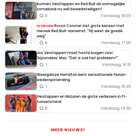
Kunnen Verstappen en Red Bull de onmogelijke
comeback nu wél bewerkstelligen?
Vandaag, 18:00
0
Rocco Coronel ziet grote kansen met
INTERVIEW
nieuwe Red Bull-aanwinst: "Hij weet de goede
weg"
Vandaag, 17:05
0
Jos Verstappen moet hoofd buigen voor
'bijzondere' Max: "Dat is ook het probleem!"
Vandaag, 16:15
1
Weergaloze Hamilton kent sensationele Ferrari-
wederopstanding
Vandaag, 15:25
1
Verstappen en McLaren de grote verliezers in F1-
tussenstand
Vandaag, 14:35
0
MEER NIEUWS