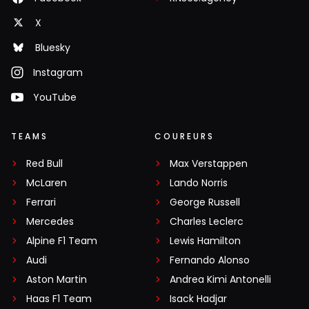
X
Bluesky
Instagram
YouTube
TEAMS
COUREURS
Red Bull
Max Verstappen
McLaren
Lando Norris
Ferrari
George Russell
Mercedes
Charles Leclerc
Alpine F1 Team
Lewis Hamilton
Audi
Fernando Alonso
Aston Martin
Andrea Kimi Antonelli
Haas F1 Team
Isack Hadjar