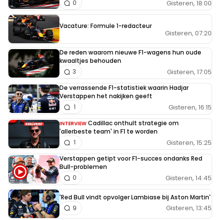
Gisteren, 18:00
0
Vacature: Formule 1-redacteur
Gisteren, 07:20
De reden waarom nieuwe F1-wagens hun oude
kwaaltjes behouden
Gisteren, 17:05
3
De verrassende F1-statistiek waarin Hadjar
Verstappen het nakijken geeft
Gisteren, 16:15
1
Cadillac onthult strategie om
INTERVIEW
'allerbeste team' in F1 te worden
Gisteren, 15:25
1
Verstappen getipt voor F1-succes ondanks Red
Bull-problemen
Gisteren, 14:45
0
'Red Bull vindt opvolger Lambiase bij Aston Martin'
Gisteren, 13:45
9