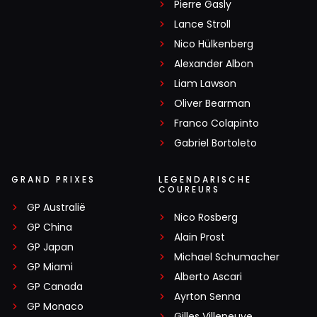
Pierre Gasly
Lance Stroll
Nico Hülkenberg
Alexander Albon
Liam Lawson
Oliver Bearman
Franco Colapinto
Gabriel Bortoleto
GRAND PRIXES
LEGENDARISCHE
COUREURS
GP Australië
Nico Rosberg
GP China
Alain Prost
GP Japan
Michael Schumacher
GP Miami
Alberto Ascari
GP Canada
Ayrton Senna
GP Monaco
Gilles Villeneuve