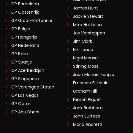
GP Barcelona
James Hunt
GP Oostenrijk
Jackie Stewart
GP Groot-Brittannië
Mika Häkkinen
GP België
Jos Verstappen
GP Hongarije
Jim Clark
GP Nederland
Niki Lauda
GP Italië
Nigel Mansell
GP Spanje
Stirling Moss
GP Azerbeidzjan
Juan Manuel Fangio
GP Singapore
Emerson Fittipaldi
GP Verenigde Staten
Graham Hill
GP Las Vegas
Nelson Piquet
GP Qatar
Jack Brabham
GP Abu Dhabi
John Surtees
Mario Andretti