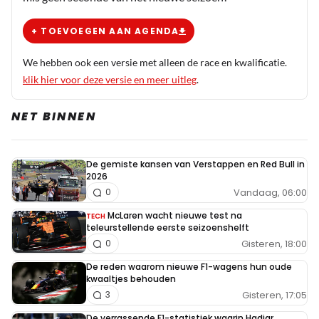
+ TOEVOEGEN AAN AGENDA
We hebben ook een versie met alleen de race en kwalificatie.
klik hier voor deze versie en meer uitleg
.
NET BINNEN
De gemiste kansen van Verstappen en Red Bull in
2026
Vandaag, 06:00
0
McLaren wacht nieuwe test na
TECH
teleurstellende eerste seizoenshelft
Gisteren, 18:00
0
De reden waarom nieuwe F1-wagens hun oude
kwaaltjes behouden
Gisteren, 17:05
3
De verrassende F1-statistiek waarin Hadjar