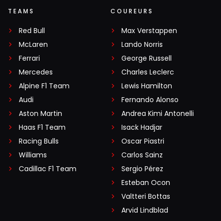
TEAMS
COUREURS
Red Bull
Max Verstappen
McLaren
Lando Norris
Ferrari
George Russell
Mercedes
Charles Leclerc
Alpine F1 Team
Lewis Hamilton
Audi
Fernando Alonso
Aston Martin
Andrea Kimi Antonelli
Haas F1 Team
Isack Hadjar
Racing Bulls
Oscar Piastri
Williams
Carlos Sainz
Cadillac F1 Team
Sergio Pérez
Esteban Ocon
Valtteri Bottas
Arvid Lindblad