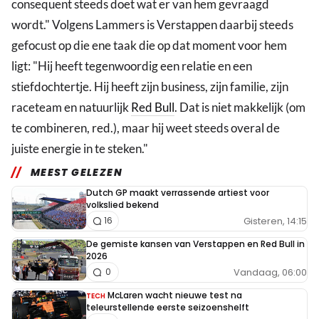
consequent steeds doet wat er van hem gevraagd
wordt." Volgens Lammers is Verstappen daarbij steeds
gefocust op die ene taak die op dat moment voor hem
ligt: "Hij heeft tegenwoordig een relatie en een
stiefdochtertje. Hij heeft zijn business, zijn familie, zijn
raceteam en natuurlijk
Red Bull
. Dat is niet makkelijk (om
te combineren, red.), maar hij weet steeds overal de
juiste energie in te steken."
MEEST GELEZEN
Dutch GP maakt verrassende artiest voor
volkslied bekend
Gisteren, 14:15
16
De gemiste kansen van Verstappen en Red Bull in
2026
Vandaag, 06:00
0
McLaren wacht nieuwe test na
TECH
teleurstellende eerste seizoenshelft