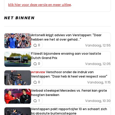
klik hier voor deze versie en meer uitleg
.
NET BINNEN
Antonelli krijgt advies van Verstappen: "Daar
hebben we het al over gehad..."
Vandaag, 12:55
0
F1 biedt bijzondere ervaring aan voor laatste
Dutch Grand Prix
Vandaag, 12:05
0
Verschoor onder de indruk van
INTERVIEW
Verstappen: "Daar heb ik heel veel respect voor"
Vandaag, 11:15
0
Verbaal steekspel Mercedes vs. Ferrari kan grote
hoogten bereiken
Vandaag, 10:30
1
Verstappen pakt rapportcijfer 10 en schaart zich
bij absolute buitencategorie