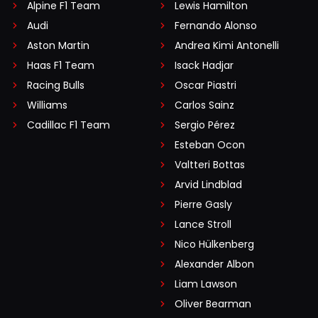
Alpine F1 Team
Lewis Hamilton
Audi
Fernando Alonso
Aston Martin
Andrea Kimi Antonelli
Haas F1 Team
Isack Hadjar
Racing Bulls
Oscar Piastri
Williams
Carlos Sainz
Cadillac F1 Team
Sergio Pérez
Esteban Ocon
Valtteri Bottas
Arvid Lindblad
Pierre Gasly
Lance Stroll
Nico Hülkenberg
Alexander Albon
Liam Lawson
Oliver Bearman