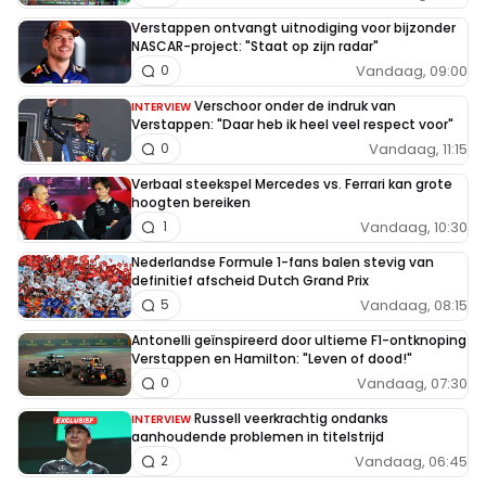
Verstappen ontvangt uitnodiging voor bijzonder
NASCAR-project: "Staat op zijn radar"
Vandaag, 09:00
0
Verschoor onder de indruk van
INTERVIEW
Verstappen: "Daar heb ik heel veel respect voor"
Vandaag, 11:15
0
Verbaal steekspel Mercedes vs. Ferrari kan grote
hoogten bereiken
Vandaag, 10:30
1
Nederlandse Formule 1-fans balen stevig van
definitief afscheid Dutch Grand Prix
Vandaag, 08:15
5
Antonelli geïnspireerd door ultieme F1-ontknoping
Verstappen en Hamilton: "Leven of dood!"
Vandaag, 07:30
0
Russell veerkrachtig ondanks
INTERVIEW
aanhoudende problemen in titelstrijd
Vandaag, 06:45
2