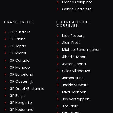
Franco Colapinto
Gabriel Bortoleto
GRAND PRIXES
LEGENDARISCHE
COUREURS
GP Australië
Nico Rosberg
GP China
Alain Prost
GP Japan
Michael Schumacher
GP Miami
Alberto Ascari
GP Canada
Ayrton Senna
GP Monaco
Gilles Villeneuve
GP Barcelona
James Hunt
GP Oostenrijk
Jackie Stewart
GP Groot-Brittannië
Mika Häkkinen
GP België
Jos Verstappen
GP Hongarije
Jim Clark
GP Nederland