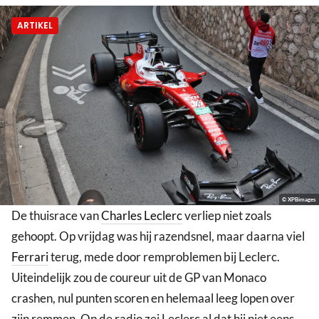
ARTIKEL
© XPBimages
De thuisrace van
Charles Leclerc
verliep niet zoals
gehoopt. Op vrijdag was hij razendsnel, maar daarna viel
Ferrari
terug, mede door remproblemen bij Leclerc.
Uiteindelijk zou de coureur uit de GP van Monaco
crashen, nul punten scoren en helemaal leeg lopen over
zijn remmen. Op de radio zei Leclerc al dat hij niet eens