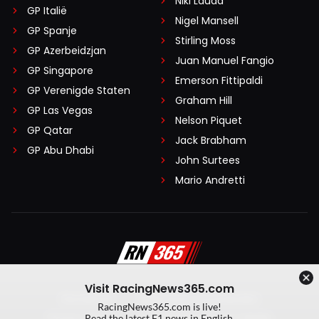
Niki Lauda
GP Italië
Nigel Mansell
GP Spanje
Stirling Moss
GP Azerbeidzjan
Juan Manuel Fangio
GP Singapore
Emerson Fittipaldi
GP Verenigde Staten
Graham Hill
GP Las Vegas
Nelson Piquet
GP Qatar
Jack Brabham
GP Abu Dhabi
John Surtees
Mario Andretti
Visit RacingNews365.com
Disclaimer
Algemene voorwaarden
RacingNews365.com is live!
Privacy Policy
Created by On Your Marks
Read the latest F1 news in English.