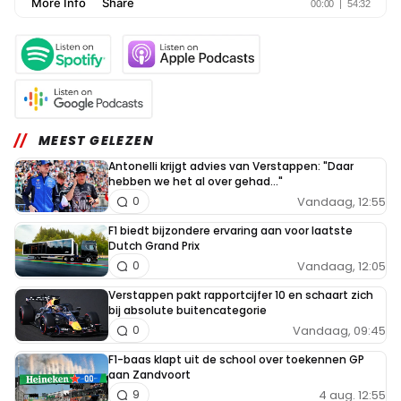
MEEST GELEZEN
Antonelli krijgt advies van Verstappen: "Daar
hebben we het al over gehad..."
Vandaag, 12:55
0
F1 biedt bijzondere ervaring aan voor laatste
Dutch Grand Prix
Vandaag, 12:05
0
Verstappen pakt rapportcijfer 10 en schaart zich
bij absolute buitencategorie
Vandaag, 09:45
0
F1-baas klapt uit de school over toekennen GP
aan Zandvoort
4 aug. 12:55
9