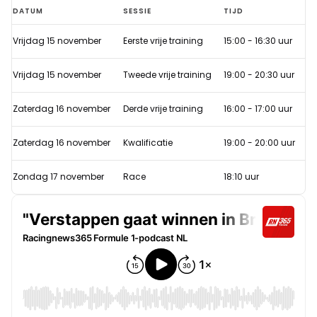
Let
DATUM
SESSIE
TIJD
op:
Vrijdag 15 november
Eerste vrije training
15:00 - 16:30 uur
Correctie
starttijden
Vrijdag 15 november
Tweede vrije training
19:00 - 20:30 uur
vrije
trainingen
Zaterdag 16 november
Derde vrije training
16:00 - 17:00 uur
en
Zaterdag 16 november
Kwalificatie
19:00 - 20:00 uur
kwalificatie
GP
Zondag 17 november
Race
18:10 uur
Brazilië