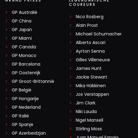
GRAND PRIXES
LEGENDARISCHE
COUREURS
GP Australië
Nico Rosberg
GP China
Alain Prost
GP Japan
Michael Schumacher
GP Miami
Alberto Ascari
GP Canada
Ayrton Senna
GP Monaco
Gilles Villeneuve
GP Barcelona
James Hunt
GP Oostenrijk
Jackie Stewart
GP Groot-Brittannië
Mika Häkkinen
GP België
Jos Verstappen
GP Hongarije
Jim Clark
GP Nederland
Niki Lauda
GP Italië
Nigel Mansell
GP Spanje
Stirling Moss
GP Azerbeidzjan
Juan Manuel Fangio