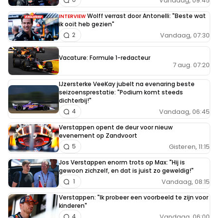
Vandaag, 09:45
Wolff verrast door Antonelli: "Beste wat
INTERVIEW
ik ooit heb gezien"
Vandaag, 07:30
2
Vacature: Formule 1-redacteur
7 aug. 07:20
IJzersterke VeeKay jubelt na evenaring beste
seizoensprestatie: "Podium komt steeds
dichterbij!"
Vandaag, 06:45
4
Verstappen opent de deur voor nieuw
evenement op Zandvoort
Gisteren, 11:15
5
Jos Verstappen enorm trots op Max: "Hij is
gewoon zichzelf, en dat is juist zo geweldig!"
Vandaag, 08:15
1
Verstappen: "Ik probeer een voorbeeld te zijn voor
kinderen"
Vandaag, 06:00
4