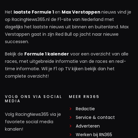
Het
laatste Formule 1
en
Max Verstappen
nieuws vind je
op RacingNews365.nl de F1-site van Nederland met
dagelijks het laatste nieuws uit binnen en buitenland. Max
Verstappen gaat in zijn Red Bull op jacht naar nieuwe
successen.
Bekijk de
Formule 1 kalender
voor een overzicht van alle
races, met uitgebreide informatie van de races en real-
time informatie. Wil je F1 op TV kijken bekijk dan het
complete overzicht!
VOLG ONS VIA SOCIAL
MEER RN365
MEDIA
Redactie
Volg RacingNews365 via je
Service & contact
favoriete social media
Adverteren
kanalen!
Werken bij RN365