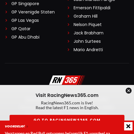
GP Singapore
Emerson Fittipaldi
GP Verenigde Staten
Graham Hill
GP Las Vegas
Nelson Piquet
GP Qatar
Jack Brabham
GP Abu Dhabi
John Surtees
Mario Andretti
Visit RacingNews365.com
Disclaimer
Algemene voorwaarden
RacingNews365.com is live!
Privacy Policy
Created by On Your Marks
Read the latest F1 news in English.
Privacy manager
Kansspeluitingen
GO TO RACINGNEWS365.COM
VOORDELIG!
© 2026 RacingNews365. Alle rechten voorbehouden
Verstappen en Red Bull ontvangen belangrijk F1-voordeel na
Don't show again