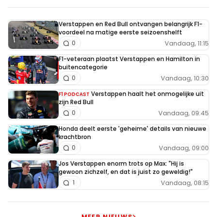
Verstappen en Red Bull ontvangen belangrijk F1-
voordeel na matige eerste seizoenshelft
Vandaag, 11:15
0
F1-veteraan plaatst Verstappen en Hamilton in
buitencategorie
Vandaag, 10:30
0
Verstappen haalt het onmogelijke uit
F1 PODCAST
zijn Red Bull
Vandaag, 09:45
0
Honda deelt eerste 'geheime' details van nieuwe
krachtbron
Vandaag, 09:00
0
Jos Verstappen enorm trots op Max: "Hij is
gewoon zichzelf, en dat is juist zo geweldig!"
Vandaag, 08:15
1
MEER NIEUWS