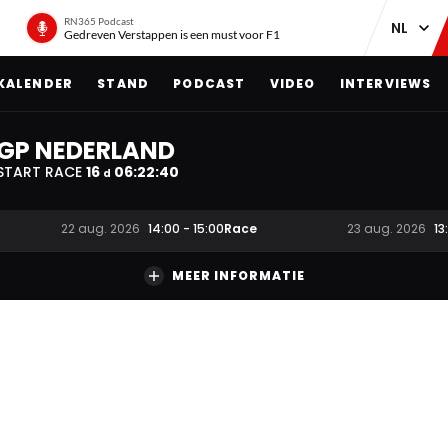
RN365 Podcast
Gedreven Verstappen is een must voor F1
KALENDER
STAND
PODCAST
VIDEO
INTERVIEWS
GP NEDERLAND
START RACE
16
06
:
22
:
39
d
Race
22 aug. 2026
14:00
-
15:00
23 aug. 2026
13
MEER INFORMATIE