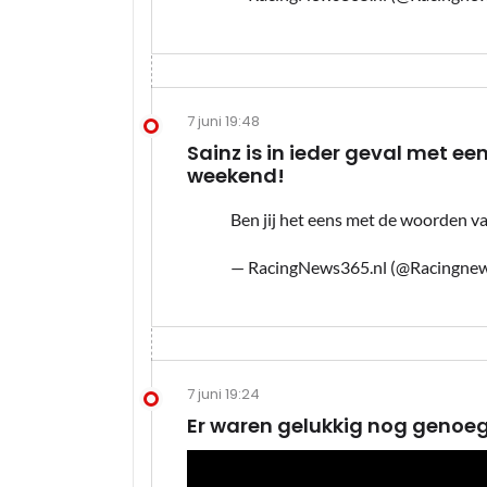
7 juni 19:48
Sainz is in ieder geval met 
weekend!
Ben jij het eens met de woorden v
— RacingNews365.nl (@Racingne
7 juni 19:24
Er waren gelukkig nog genoeg