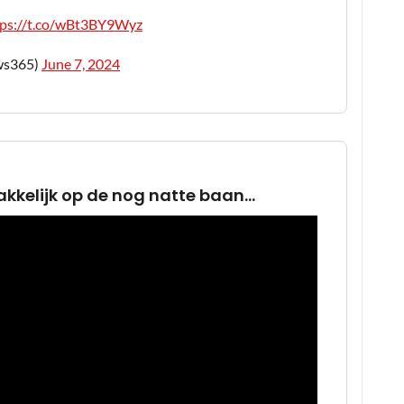
tps://t.co/wBt3BY9Wyz
ws365)
June 7, 2024
kkelijk op de nog natte baan...