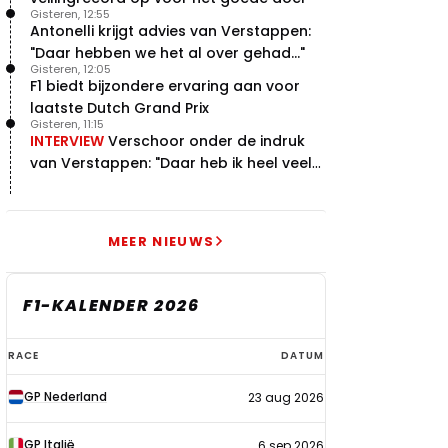
Gisteren, 12:55
Antonelli krijgt advies van Verstappen:
"Daar hebben we het al over gehad..."
Gisteren, 12:05
F1 biedt bijzondere ervaring aan voor
laatste Dutch Grand Prix
Gisteren, 11:15
INTERVIEW
Verschoor onder de indruk
van Verstappen: "Daar heb ik heel veel
respect voor"
MEER NIEUWS
F1-KALENDER 2026
F1-
RACE
DATUM
kalender
GP Nederland
23 aug 2026
2026
GP Italië
6 sep 2026