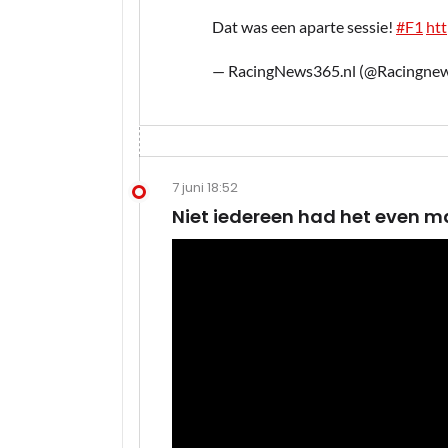
Dat was een aparte sessie!
#F1
ht
— RacingNews365.nl (@Racingne
7 juni 18:52
Niet iedereen had het even ma