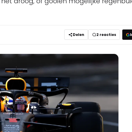
et droog, of gooien mogelijke regenbuie
Delen
2
reacties
I