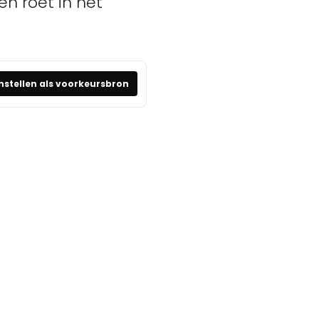
n roet in het
nstellen als voorkeursbron