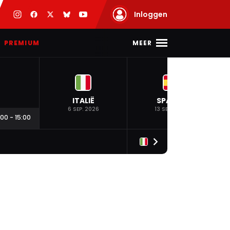
Inloggen
MEER
PREMIUM
ITALIË
SPANJE
6 SEP. 2026
13 SEP. 2026
:00
-
15:00