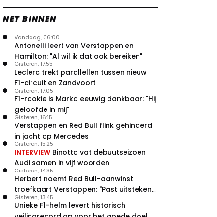
NET BINNEN
Vandaag, 06:00
Antonelli leert van Verstappen en
Hamilton: "Al wil ik dat ook bereiken"
Gisteren, 17:55
Leclerc trekt parallellen tussen nieuw
F1-circuit en Zandvoort
Gisteren, 17:05
F1-rookie is Marko eeuwig dankbaar: "Hij
geloofde in mij"
Gisteren, 16:15
Verstappen en Red Bull flink gehinderd
in jacht op Mercedes
Gisteren, 15:25
INTERVIEW
Binotto vat debuutseizoen
Audi samen in vijf woorden
Gisteren, 14:35
Herbert noemt Red Bull-aanwinst
troefkaart Verstappen: "Past uitstekend
Gisteren, 13:45
bij Red Bull"
Unieke F1-helm levert historisch
veilingrecord op voor het goede doel