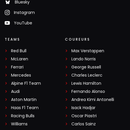
Bluesky
Instagram
YouTube
TEAMS
COUREURS
Red Bull
Max Verstappen
McLaren
Lando Norris
Ferrari
George Russell
Mercedes
Charles Leclerc
Alpine F1 Team
Lewis Hamilton
Audi
Fernando Alonso
Aston Martin
Andrea Kimi Antonelli
Haas F1 Team
Isack Hadjar
Racing Bulls
Oscar Piastri
Williams
Carlos Sainz