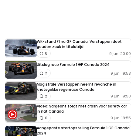
WK-stand F1 na GP Canada: Verstappen doet
gouden zaak in titelstrijd
9 jun. 20:00
6
Uitslag race Formule 1 GP Canada 2024
9 jun. 19:53
2
Magistrale Verstappen neemt revanche in
knotsgekke regenrace Canada
9 jun. 19:50
2
Video: Sargeant zorgt met crash voor safety car
in nat Canada
9 jun. 18:55
0
Aangepaste startopstelling Formule 1 GP Canada
2024