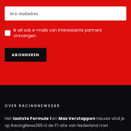
Ik wil ook e-mails van interessante partners
ontvangen.
ABONNEREN
OVER RACINGNEWS365
Het
laatste Formule 1
en
Max Verstappen
nieuws vind je
op RacingNews365.nl de F1-site van Nederland met