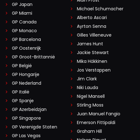
Alain Prost
GP Japan
Michael Schumacher
GP Miami
Alberto Ascari
GP Canada
Ayrton Senna
GP Monaco
Gilles Villeneuve
GP Barcelona
James Hunt
GP Oostenrijk
Jackie Stewart
GP Groot-Brittannië
Mika Häkkinen
GP België
Jos Verstappen
GP Hongarije
Jim Clark
GP Nederland
Niki Lauda
GP Italië
Nigel Mansell
GP Spanje
Stirling Moss
GP Azerbeidzjan
Juan Manuel Fangio
GP Singapore
Emerson Fittipaldi
GP Verenigde Staten
Graham Hill
GP Las Vegas