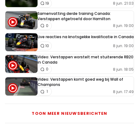
8 jun. 21:03
19
Samenvatting derde training Canada:
Verstappen afgetroefd door Hamilton
8 jun. 19:00
0
Live reacties na knotsgekke kwalificatie in Canada
8 jun. 19:00
10
Video: Verstappen worstelt met stuiterende RB20
in Canada
8 jun. 18:05
0
Video: Verstappen komt goed weg bij Wall of
Champions
8 jun. 17:49
1
TOON MEER NIEUWSBERICHTEN