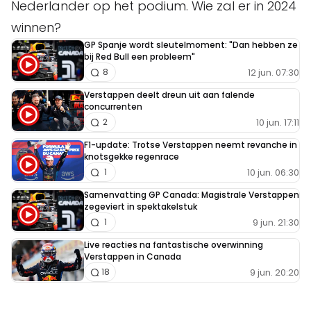
Nederlander op het podium. Wie zal er in 2024
winnen?
GP Spanje wordt sleutelmoment: "Dan hebben ze
bij Red Bull een probleem"
12 jun. 07:30
8
Verstappen deelt dreun uit aan falende
concurrenten
10 jun. 17:11
2
F1-update: Trotse Verstappen neemt revanche in
knotsgekke regenrace
10 jun. 06:30
1
Samenvatting GP Canada: Magistrale Verstappen
zegeviert in spektakelstuk
9 jun. 21:30
1
Live reacties na fantastische overwinning
Verstappen in Canada
9 jun. 20:20
18