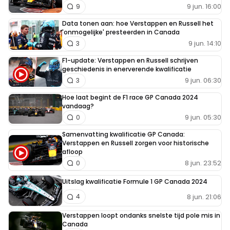
9 jun. 16:00
9
Data tonen aan: hoe Verstappen en Russell het
'onmogelijke' presteerden in Canada
9 jun. 14:10
3
F1-update: Verstappen en Russell schrijven
geschiedenis in enerverende kwalificatie
9 jun. 06:30
3
Hoe laat begint de F1 race GP Canada 2024
vandaag?
9 jun. 05:30
0
Samenvatting kwalificatie GP Canada:
Verstappen en Russell zorgen voor historische
afloop
8 jun. 23:52
0
Uitslag kwalificatie Formule 1 GP Canada 2024
8 jun. 21:06
4
Verstappen loopt ondanks snelste tijd pole mis in
Canada