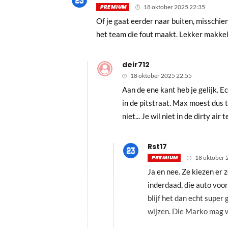
PREMIUM
18 oktober 2025 22:35
Of je gaat eerder naar buiten, misschi
het team die fout maakt. Lekker makkeli
deir712
18 oktober 2025 22:55
Aan de ene kant heb je gelijk. E
in de pitstraat. Max moest dus 
niet... Je wil niet in de dirty ai
Rst17
PREMIUM
18 oktober 
Ja en nee. Ze kiezen er z
inderdaad, die auto voo
blijf het dan echt supe
wijzen. Die Marko mag w