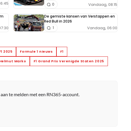
6:45
Vandaag, 08:15
0
im
De gemiste kansen van Verstappen en
Red Bull in 2026
7:30
Vandaag, 06:00
1
F1 2025
Formule 1 nieuws
F1
Helmut Marko
F1 Grand Prix Verenigde Staten 2025
r aan te melden met een RN365-account.