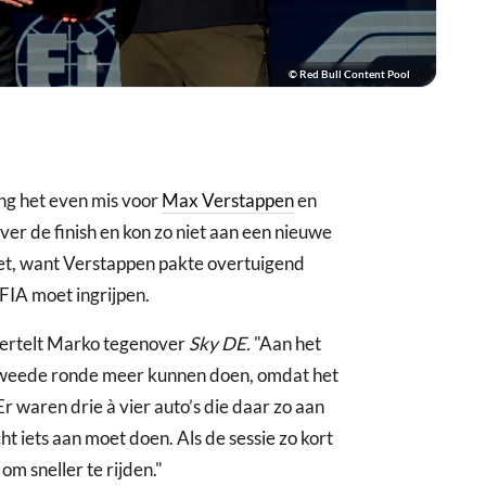
© Red Bull Content Pool
ing het even mis voor
Max Verstappen
en
er de finish en kon zo niet aan een nieuwe
iet, want Verstappen pakte overtuigend
FIA moet ingrijpen.
vertelt Marko tegenover
Sky DE.
"Aan het
weede ronde meer kunnen doen, omdat het
Er waren drie à vier auto’s die daar zo aan
ht iets aan moet doen. Als de sessie zo kort
m sneller te rijden."