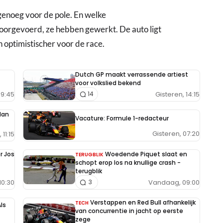
 genoeg voor de pole. En welke
orgevoerd, ze hebben gewerkt. De auto ligt
n optimistischer voor de race.
Dutch GP maakt verrassende artiest
voor volkslied bekend
9:45
Gisteren, 14:15
14
lan
Vacature: Formule 1-redacteur
Gisteren, 07:20
11:15
r Jos
Woedende Piquet slaat en
TERUGBLIK
schopt erop los na knullige crash -
terugblik
10:30
Vandaag, 09:00
3
Verstappen en Red Bull afhankelijk
TECH
ls
van concurrentie in jacht op eerste
zege