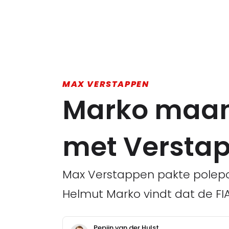
MAX VERSTAPPEN
Marko maant 
met Versta
Max Verstappen pakte polepos
Helmut Marko vindt dat de FIA
Pepijn van der Hulst