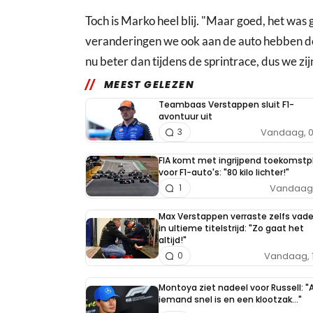
Toch is Marko heel blij. "Maar goed, het was
veranderingen we ook aan de auto hebben do
nu beter dan tijdens de sprintrace, dus we zij
MEEST GELEZEN
Teambaas Verstappen sluit F1-
avontuur uit
Vandaag, 0
3
FIA komt met ingrijpend toekomstp
voor F1-auto's: "80 kilo lichter!"
Vandaag, 
1
Max Verstappen verraste zelfs vade
in ultieme titelstrijd: "Zo gaat het
altijd!"
Vandaag, 
0
Montoya ziet nadeel voor Russell: "A
iemand snel is en een klootzak..."