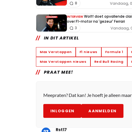
Vandaag, 0
8
Wolff doet opvallende cla
INTERVIEW
over F1-motor na 'gezeur' Ferrari
Vandaag, 0
3
IN DIT ARTIKEL
Max Verstappen
F1 nieuws
Formule 1
Max Verstappen nieuws
Red Bull Racing
PRAAT MEE!
Meepraten? Dat kan! Je hoeft je alleen maa
INLOGGEN
AANMELDEN
Rst17