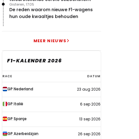
Gisteren, 17:05
De reden waarom nieuwe F1-wagens
hun oude kwaaltjes behouden
MEER NIEUWS
F1-KALENDER 2026
F1-
RACE
DATUM
kalender
GP Nederland
23 aug 2026
2026
GP Italië
6 sep 2026
GP Spanje
13 sep 2026
GP Azerbeidzjan
26 sep 2026