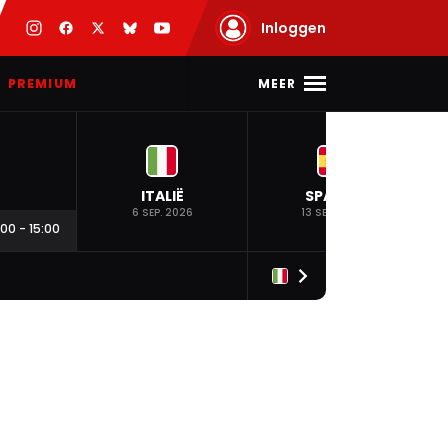
Inloggen
MEER
PREMIUM
ITALIË
SPANJE
6 SEP. 2026
13 SEP. 2026
:00
-
15:00