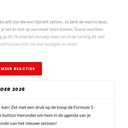
e wilt zijn die een tijd wilt zetten.. Je bent de man to beat.
 je het er niet op aan moet laten komen. Teams wachten
 je dit. Ik vind dat een wijs man van in de tachtig dit niet
zelf houden lijkt me ook handiger en beter
 MEER REACTIES
k gelijk... Toen hij met 1:50 op de klok te gaan naar buiten
DER 2026
oord...
t kan! Zet met een druk op de knop de Formule 1-
e button hieronder om hem in de agenda van je
conde van het nieuwe seizoen!