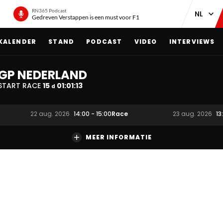
RN365 Podcast
Gedreven Verstappen is een must voor F1
KALENDER
STAND
PODCAST
VIDEO
INTERVIEWS
GP NEDERLAND
START RACE
15
01
:
01
:
12
d
Race
22 aug. 2026
14:00
-
15:00
23 aug. 2026
13
MEER INFORMATIE