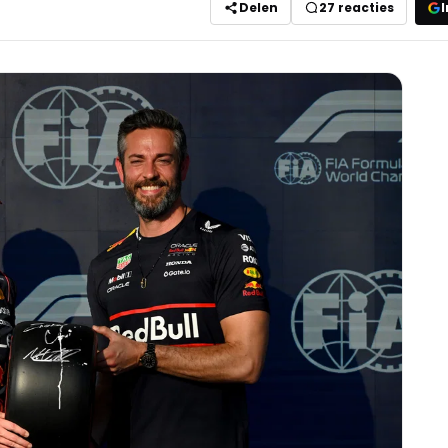
Delen
27
reacties
I