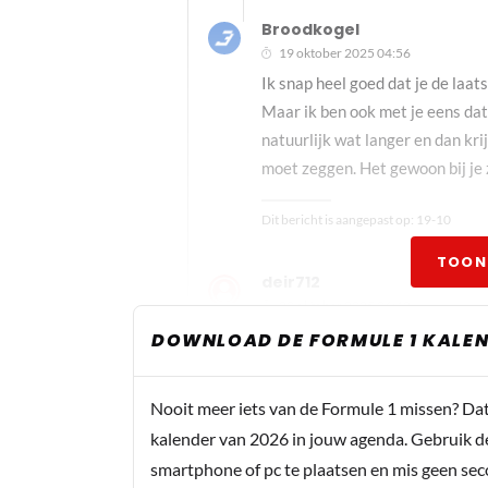
Broodkogel
19 oktober 2025 04:56
Ik snap heel goed dat je de laatst
Maar ik ben ook met je eens dat
natuurlijk wat langer en dan krijg
moet zeggen. Het gewoon bij je 
Dit bericht is aangepast op:
19-10
TOON
deir712
20 oktober 2025 06:43
Daarom geef ik je ook gedeeltelij
DOWNLOAD DE FORMULE 1 KALEN
ging, was het sowieso al kantje b
Nooit meer iets van de Formule 1 missen? Da
kalender van 2026 in jouw agenda. Gebruik d
LikkieNauda
smartphone of pc te plaatsen en mis geen se
18 oktober 2025 23:01