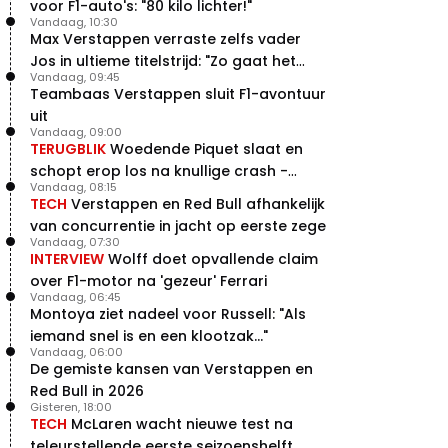
voor F1-auto's: "80 kilo lichter!"
Vandaag, 10:30
Max Verstappen verraste zelfs vader
Jos in ultieme titelstrijd: "Zo gaat het
Vandaag, 09:45
altijd!"
Teambaas Verstappen sluit F1-avontuur
uit
Vandaag, 09:00
TERUGBLIK
Woedende Piquet slaat en
schopt erop los na knullige crash -
Vandaag, 08:15
terugblik
TECH
Verstappen en Red Bull afhankelijk
van concurrentie in jacht op eerste zege
Vandaag, 07:30
INTERVIEW
Wolff doet opvallende claim
over F1-motor na 'gezeur' Ferrari
Vandaag, 06:45
Montoya ziet nadeel voor Russell: "Als
iemand snel is en een klootzak..."
Vandaag, 06:00
De gemiste kansen van Verstappen en
Red Bull in 2026
Gisteren, 18:00
TECH
McLaren wacht nieuwe test na
teleurstellende eerste seizoenshelft