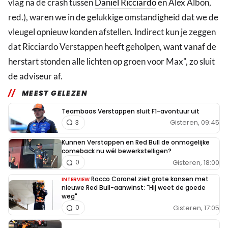
vlag na de crash tussen
Daniel Ricciardo
en Alex Albon,
red.), waren we in de gelukkige omstandigheid dat we de
vleugel opnieuw konden afstellen. Indirect kun je zeggen
dat Ricciardo Verstappen heeft geholpen, want vanaf de
herstart stonden alle lichten op groen voor Max", zo sluit
de adviseur af.
MEEST GELEZEN
Teambaas Verstappen sluit F1-avontuur uit
Gisteren, 09:45
3
Kunnen Verstappen en Red Bull de onmogelijke
comeback nu wél bewerkstelligen?
Gisteren, 18:00
0
Rocco Coronel ziet grote kansen met
INTERVIEW
nieuwe Red Bull-aanwinst: "Hij weet de goede
weg"
Gisteren, 17:05
0