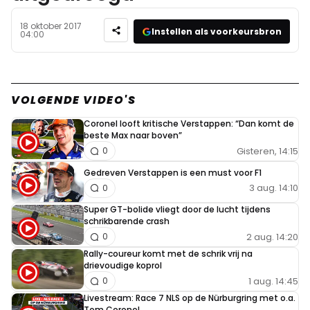
18 oktober 2017
Instellen als voorkeursbron
04:00
VOLGENDE VIDEO'S
Coronel looft kritische Verstappen: “Dan komt de
beste Max naar boven”
Gisteren, 14:15
0
Gedreven Verstappen is een must voor F1
3 aug. 14:10
0
Super GT-bolide vliegt door de lucht tijdens
schrikbarende crash
2 aug. 14:20
0
Rally-coureur komt met de schrik vrij na
drievoudige koprol
1 aug. 14:45
0
Livestream: Race 7 NLS op de Nürburgring met o.a.
Tom Coronel