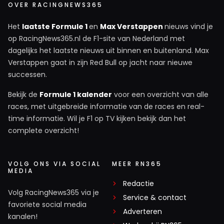
OVER RACINGNEWS365
Het
laatste Formule 1
en
Max Verstappen
nieuws vind je
op RacingNews365.nl de F1-site van Nederland met
dagelijks het laatste nieuws uit binnen en buitenland. Max
Verstappen gaat in zijn Red Bull op jacht naar nieuwe
successen.
Bekijk de
Formule 1 kalender
voor een overzicht van alle
races, met uitgebreide informatie van de races en real-
time informatie. Wil je F1 op TV kijken bekijk dan het
complete overzicht!
VOLG ONS VIA SOCIAL
MEER RN365
MEDIA
Redactie
Volg RacingNews365 via je
Service & contact
favoriete social media
Adverteren
kanalen!