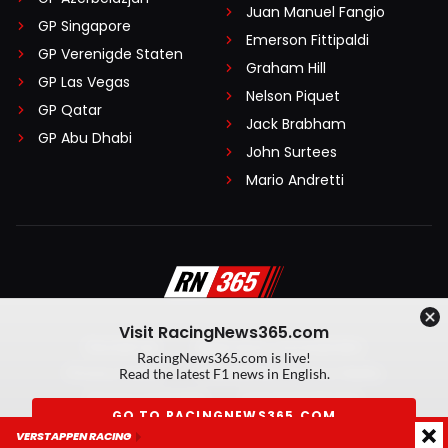
Juan Manuel Fangio
GP Singapore
Emerson Fittipaldi
GP Verenigde Staten
Graham Hill
GP Las Vegas
Nelson Piquet
GP Qatar
Jack Brabham
GP Abu Dhabi
John Surtees
Mario Andretti
Visit RacingNews365.com
Disclaimer
Algemene voorwaarden
RacingNews365.com is live!
Privacy Policy
Created by On Your Marks
Read the latest F1 news in English.
Privacy manager
Kansspeluitingen
GO TO RACINGNEWS365.COM
VERSTAPPEN RACING
© 2026 RacingNews365. Alle rechten voorbehouden