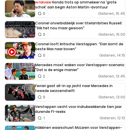
Honda trots op ommekeer na 'grote
INTERVIEW
schok' aan begin Aston Martin-avontuur
Gisteren, 15:45
0
Coronel onverbiddelijk over titelambities Russell:
"Slik het nou maar gewoon"
Gisteren, 15:00
0
Coronel looft kritische Verstappen: “Dan komt de
beste Max naar boven”
Gisteren, 14:15
0
Mercedes moet waken voor Verstappen-scenario:
"Dat is de enige manier"
Gisteren, 13:45
2
Ferrari gaat all-in op jacht naar Mercedes in
tweede seizoenshelft
Gisteren, 13:00
0
Verstappen vecht voor indrukwekkende tien jaar
durende F1-reeks
Gisteren, 12:10
1
Häkkinen waarschuwt McLaren voor Verstappen-