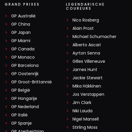
GRAND PRIXES
LEGENDARISCHE
COUREURS
GP Australië
Nico Rosberg
GP China
Alain Prost
GP Japan
Michael Schumacher
GP Miami
Alberto Ascari
GP Canada
Ayrton Senna
GP Monaco
Gilles Villeneuve
GP Barcelona
James Hunt
GP Oostenrijk
Jackie Stewart
GP Groot-Brittannië
Mika Häkkinen
GP België
Jos Verstappen
GP Hongarije
Jim Clark
GP Nederland
Niki Lauda
GP Italië
Nigel Mansell
GP Spanje
Stirling Moss
GP Azerbeidzjan