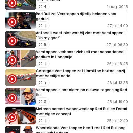
1 aug. 09:15
4
Red Bull zal Verstappen rijkelijk belonen voor
geduld
27 jul. 14:00
1
Antonelli weet niet wat hij ziet met Verstappen:
"Oh my god!"
27 jul. 06:30
8
Verstappen verbaast zichzelf met sensationeel
podium in Hongarije
26 jul. 18:45
1
Getergde Verstappen zet Hamilton brutaal opzij
met heerlijke actie
26 jul. 13:35
13
Verstappen slaat alarm na nieuwe tegenslag Red
Bull
25 jul. 19:00
3
McLaren pareert wapenwedloop Red Bull en Ferrari
met eigen concept
25 jul. 12:40
1
Worstelende Verstappen heeft met Red Bull nog
veel werk te doen