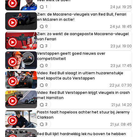
24 jul. 19:25
1
Zien: de Macarena-vleugels van Red Bull, Ferrari
en McLaren in actie!
24 jul. 18:45
0
Zien: zo werkt de aangepaste Macarena-vleugel
van Ferrari
23 jul. 19:00
3
Verstappen geeft goed nieuws over
competitiviteit
23 jul. 17:45
0
Video: Red Bull slaagt in ultiem huzarenstukje
met kapotte auto Verstappen
22 jul. 07:30
0
Video: Red Bull Verstappen krijgt vleugels in crash
met Hamilton
21 jul. 14:20
2
Piastri faalt hopeloos achter het stuur bij Jeremy
Clarkson
21 jul. 08:45
3
Red Bull lijkt hardnekkig lek nu boven te hebben