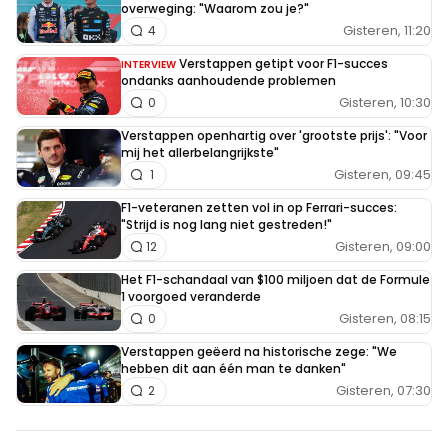
overweging: "Waarom zou je?"
Gisteren, 11:20
4
Verstappen getipt voor F1-succes
INTERVIEW
ondanks aanhoudende problemen
Gisteren, 10:30
0
Verstappen openhartig over 'grootste prijs': "Voor
mij het allerbelangrijkste"
Gisteren, 09:45
1
F1-veteranen zetten vol in op Ferrari-succes:
"Strijd is nog lang niet gestreden!"
Gisteren, 09:00
12
Het F1-schandaal van $100 miljoen dat de Formule
1 voorgoed veranderde
Gisteren, 08:15
0
Verstappen geëerd na historische zege: "We
hebben dit aan één man te danken"
Gisteren, 07:30
2