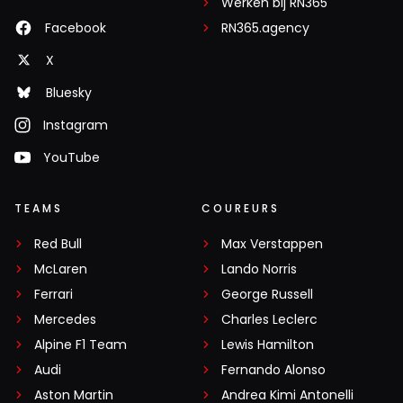
Werken bij RN365
Facebook
RN365.agency
X
Bluesky
Instagram
YouTube
TEAMS
COUREURS
Red Bull
Max Verstappen
McLaren
Lando Norris
Ferrari
George Russell
Mercedes
Charles Leclerc
Alpine F1 Team
Lewis Hamilton
Audi
Fernando Alonso
Aston Martin
Andrea Kimi Antonelli