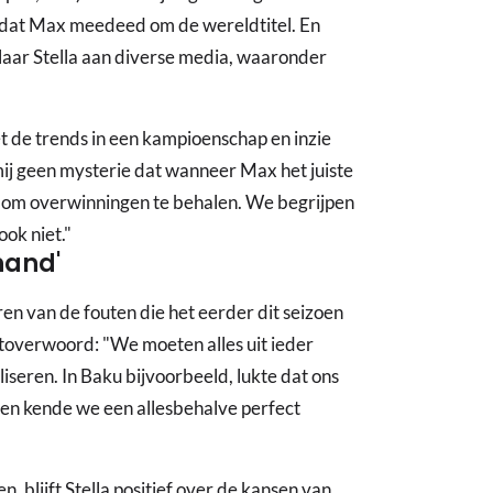
gd dat Max meedeed om de wereldtitel. En
klaar Stella aan diverse media, waaronder
t de trends in een kampioenschap en inzie
mij geen mysterie dat wanneer Max het juiste
is om overwinningen te behalen. We begrijpen
ook niet."
hand'
ren van de fouten die het eerder dit seizoen
 toverwoord: "We moeten alles uit ieder
iseren. In Baku bijvoorbeeld, lukte dat ons
n en kende we een allesbehalve perfect
blijft Stella positief over de kansen van