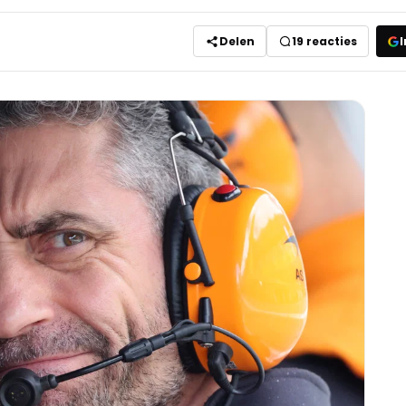
Delen
19
reacties
I