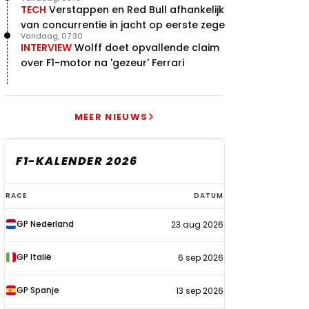
terugblik
TECH
Verstappen en Red Bull afhankelijk
van concurrentie in jacht op eerste zege
Vandaag, 07:30
INTERVIEW
Wolff doet opvallende claim
over F1-motor na 'gezeur' Ferrari
MEER NIEUWS
F1-KALENDER 2026
F1-
RACE
DATUM
kalender
GP Nederland
23 aug 2026
2026
GP Italië
6 sep 2026
GP Spanje
13 sep 2026