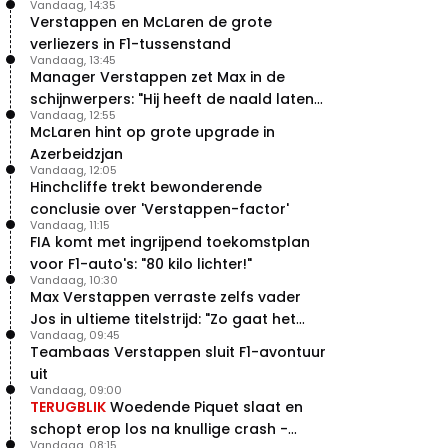
Vandaag, 14:35
Verstappen en McLaren de grote
verliezers in F1-tussenstand
Vandaag, 13:45
Manager Verstappen zet Max in de
schijnwerpers: "Hij heeft de naald laten
Vandaag, 12:55
bewegen"
McLaren hint op grote upgrade in
Azerbeidzjan
Vandaag, 12:05
Hinchcliffe trekt bewonderende
conclusie over 'Verstappen-factor'
Vandaag, 11:15
FIA komt met ingrijpend toekomstplan
voor F1-auto's: "80 kilo lichter!"
Vandaag, 10:30
Max Verstappen verraste zelfs vader
Jos in ultieme titelstrijd: "Zo gaat het
Vandaag, 09:45
altijd!"
Teambaas Verstappen sluit F1-avontuur
uit
Vandaag, 09:00
TERUGBLIK
Woedende Piquet slaat en
schopt erop los na knullige crash -
Vandaag, 08:15