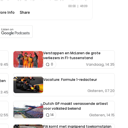
Verstappen en McLaren de grote
verliezers in F1-tussenstand
9:45
Vandaag, 14:35
0
Vacature: Formule 1-redacteur
aten
Gisteren, 07:20
13:45
Dutch GP maakt verrassende artiest
voor volkslied bekend
12:55
Gisteren, 14:15
14
FIA komt met ingrijpend toekomstplan