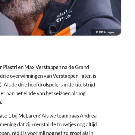
© XPBimages
 Piastri
en
Max Verstappen
na de Grand
rie overwinningen van Verstappen, later, is
Als de drie hoofdrolspelers in de titelstrijd
er aan het einde van het seizoen alsnog
p.
se 1 bij
McLaren
? Als we teambaas Andrea
 mening dat zijn renstal de touwtjes nog altijd
en, red.) is voor mij nog net zo groot als in