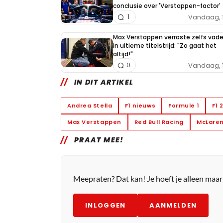
conclusie over 'Verstappen-factor'
Vandaag, 
1
Max Verstappen verraste zelfs vade
in ultieme titelstrijd: "Zo gaat het
altijd!"
Vandaag, 
0
IN DIT ARTIKEL
Andrea Stella
F1 nieuws
Formule 1
F1 
Max Verstappen
Red Bull Racing
McLare
PRAAT MEE!
Meepraten? Dat kan! Je hoeft je alleen maa
INLOGGEN
AANMELDEN