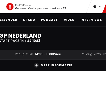
RN365 Podcast
Gedreven Verstappen is een must voor F1
KALENDER
STAND
PODCAST
VIDEO
INTERVIEWS
GP NEDERLAND
START RACE
14
22
:
10
:
12
d
Race
22 aug. 2026
14:00
-
15:00
23 aug. 2026
13
MEER INFORMATIE