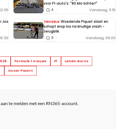
voor F1-auto's: "80 kilo lichter!"
12:05
Vandaag, 11:15
4
r Jos
Woedende Piquet slaat en
TERUGBLIK
schopt erop los na knullige crash -
terugblik
10:30
Vandaag, 09:00
9
2025
Formule 1 nieuws
F1
Lando Norris
n
Oscar Piastri
r aan te melden met een RN365-account.