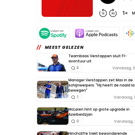
MEEST GELEZEN
Teambaas Verstappen sluit F1-
avontuur uit
Vandaag, 0
3
Manager Verstappen zet Max in de
schijnwerpers: "Hij heeft de naald l
bewegen"
Vandaag, 
1
McLaren hint op grote upgrade in
Azerbeidzjan
Vandaag, 
0
Hinchcliffe trekt bewonderende