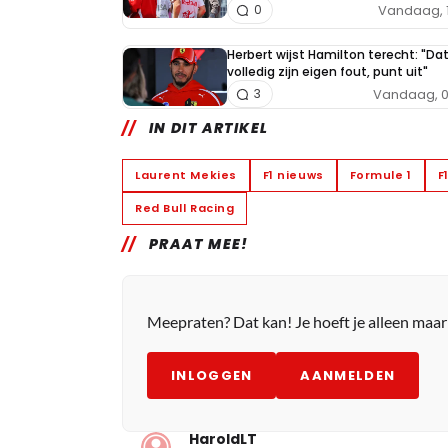
Vandaag, 
0
Herbert wijst Hamilton terecht: "Da
volledig zijn eigen fout, punt uit"
Vandaag, 0
3
IN DIT ARTIKEL
Laurent Mekies
F1 nieuws
Formule 1
F
Red Bull Racing
PRAAT MEE!
Meepraten? Dat kan! Je hoeft je alleen maa
INLOGGEN
AANMELDEN
HaroldLT