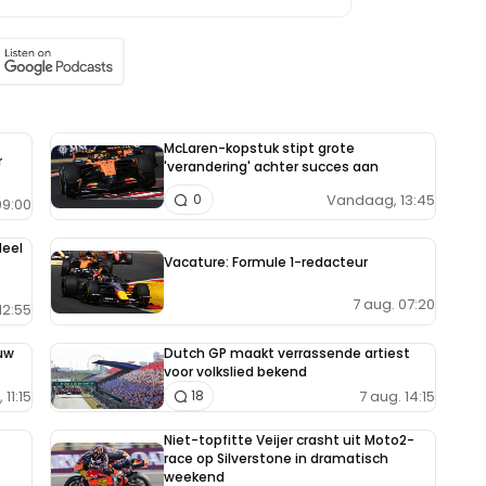
McLaren-kopstuk stipt grote
r
'verandering' achter succes aan
Vandaag, 13:45
0
9:00
deel
Vacature: Formule 1-redacteur
7 aug. 07:20
12:55
uw
Dutch GP maakt verrassende artiest
voor volkslied bekend
11:15
7 aug. 14:15
18
Niet-topfitte Veijer crasht uit Moto2-
race op Silverstone in dramatisch
weekend