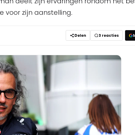
sman deelt zijn ervaringen rondom het be
 voor zijn aanstelling.
Delen
3
reacties
I