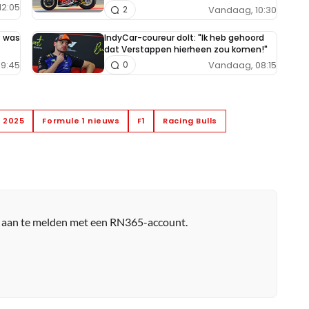
12:05
Vandaag, 10:30
2
t was
IndyCar-coureur dolt: "Ik heb gehoord
dat Verstappen hierheen zou komen!"
9:45
Vandaag, 08:15
0
1 2025
Formule 1 nieuws
F1
Racing Bulls
r aan te melden met een RN365-account.