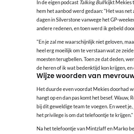
In de eigen podcast
Talking Bull
kijkt Mekies 
hem het aanbod werd gedaan: "Het was net also
dagen in Silverstone vanwege het GP-weeke
andere redenen, en toen werd ik gebeld door
"En je zal me waarschijnlijk niet geloven, ma
heel erg moeilijk om te verstaan wat ze zeid
moesten terugbellen. Toen ze dat deden, wer
de heren of ik wat bedenktijd kon krijgen, en
Wijze woorden van mevrouw
Het duurde even voordat Mekies doorhad wa
hangt op en dan pas komt het besef. Wauw, Re
bij dit geweldige team te voegen. En weet je, j
het privilege is om dat telefoontje te krijgen."
Na het telefoontje van Mintzlaff en Marko be