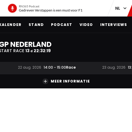
RN365 Podcast
Gedreven Verstappen is een must voor F1
KALENDER
STAND
PODCAST
VIDEO
INTERVIEWS
GP NEDERLAND
START RACE
13
22
:
32
:
18
d
Race
22 aug. 2026
14:00
-
15:00
23 aug. 2026
13
MEER INFORMATIE