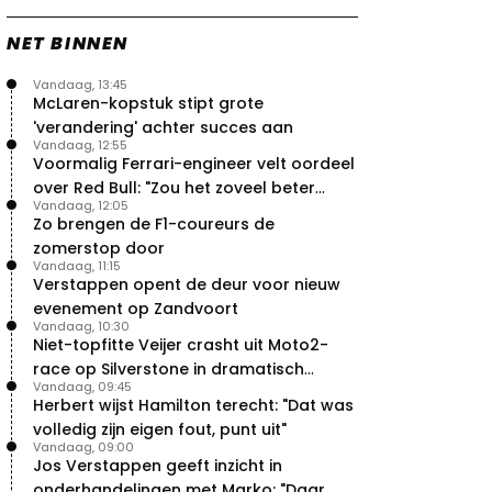
NET BINNEN
Vandaag, 13:45
McLaren-kopstuk stipt grote
'verandering' achter succes aan
Vandaag, 12:55
Voormalig Ferrari-engineer velt oordeel
over Red Bull: "Zou het zoveel beter
Vandaag, 12:05
moeten doen"
Zo brengen de F1-coureurs de
zomerstop door
Vandaag, 11:15
Verstappen opent de deur voor nieuw
evenement op Zandvoort
Vandaag, 10:30
Niet-topfitte Veijer crasht uit Moto2-
race op Silverstone in dramatisch
Vandaag, 09:45
weekend
Herbert wijst Hamilton terecht: "Dat was
volledig zijn eigen fout, punt uit"
Vandaag, 09:00
Jos Verstappen geeft inzicht in
onderhandelingen met Marko: "Daar