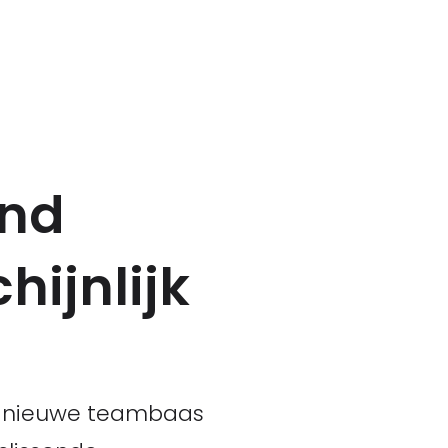
end
hijnlijk
de nieuwe teambaas