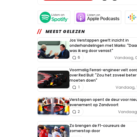
MEEST GELEZEN
Jos Verstappen geeft inzicht in
onderhandelingen met Marko: "Daa
was ik erg door verrast"
Vandaag, 0
6
Voormalig Ferrari-engineer velt oor
over Red Bull: "Zou het zoveel beter
moeten doen"
Vandaag, 
1
Verstappen opent de deur voor nie
evenement op Zandvoort
Vandaag, 
2
Zo brengen de F1-coureurs de
zomerstop door