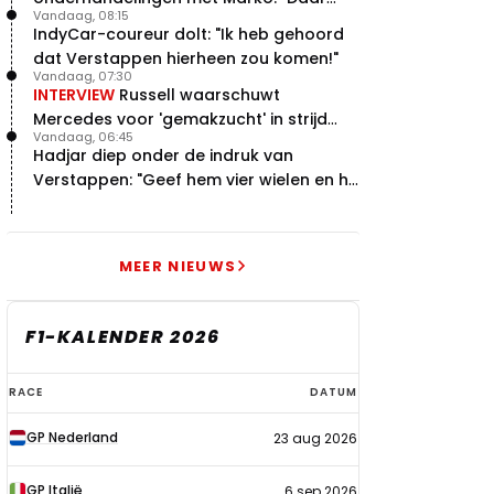
Vandaag, 08:15
was ik erg door verrast"
IndyCar-coureur dolt: "Ik heb gehoord
dat Verstappen hierheen zou komen!"
Vandaag, 07:30
INTERVIEW
Russell waarschuwt
Mercedes voor 'gemakzucht' in strijd
Vandaag, 06:45
met concurrentie
Hadjar diep onder de indruk van
Verstappen: "Geef hem vier wielen en hij
levert"
MEER NIEUWS
F1-KALENDER 2026
F1-
RACE
DATUM
kalender
GP Nederland
23 aug 2026
2026
GP Italië
6 sep 2026