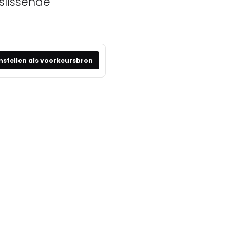
slissende
nstellen als voorkeursbron