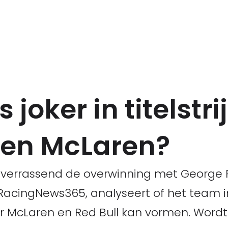
joker in titelstri
 en McLaren?
verrassend de overwinning met George R
n RacingNews365, analyseert of het team i
or McLaren en Red Bull kan vormen. Word