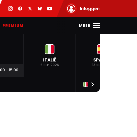
Inloggen
MEER
PREMIUM
ITALIË
SPANJE
6 SEP. 2026
13 SEP. 2026
:00
-
15:00