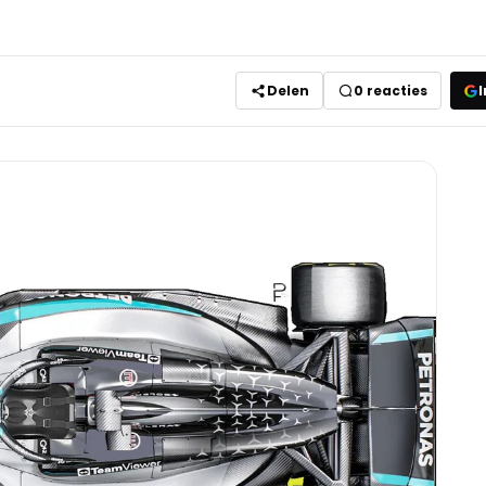
Delen
0
reacties
I