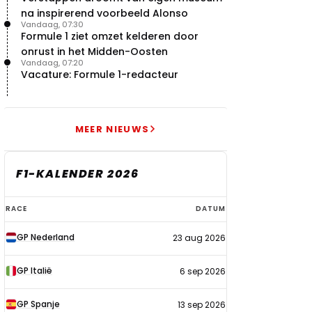
na inspirerend voorbeeld Alonso
Vandaag, 07:30
Formule 1 ziet omzet kelderen door
onrust in het Midden-Oosten
Vandaag, 07:20
Vacature: Formule 1-redacteur
MEER NIEUWS
F1-KALENDER 2026
F1-
RACE
DATUM
kalender
GP Nederland
23 aug 2026
2026
GP Italië
6 sep 2026
GP Spanje
13 sep 2026