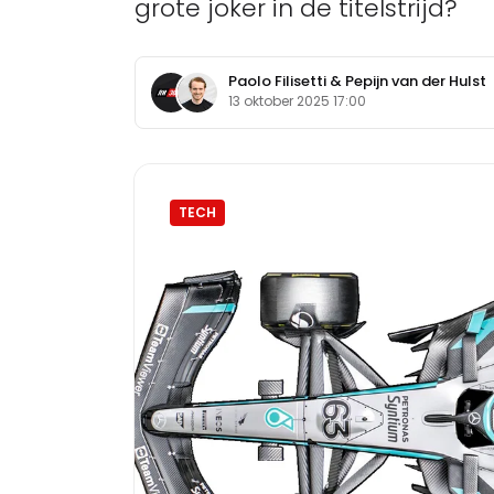
grote joker in de titelstrijd?
Paolo Filisetti
&
Pepijn van der Hulst
13 oktober 2025 17:00
TECH