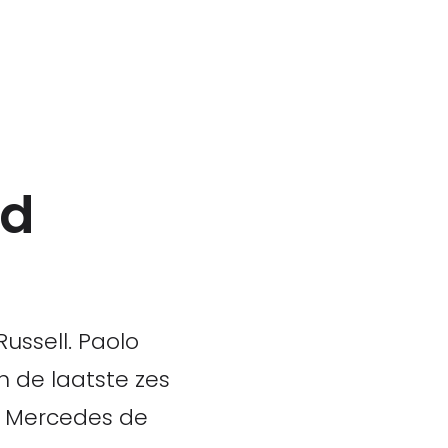
jd
ussell. Paolo
n de laatste zes
t Mercedes de