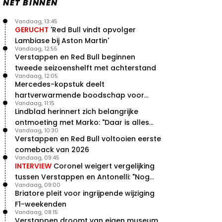
NET BINNEN
Vandaag, 13:45
GERUCHT
'Red Bull vindt opvolger
Lambiase bij Aston Martin'
Vandaag, 12:55
Verstappen en Red Bull beginnen
tweede seizoenshelft met achterstand
Vandaag, 12:05
Mercedes-kopstuk deelt
hartverwarmende boodschap voor
Vandaag, 11:15
overstap naar Red Bull
Lindblad herinnert zich belangrijke
ontmoeting met Marko: "Daar is alles
Vandaag, 10:30
echt begonnen"
Verstappen en Red Bull voltooien eerste
comeback van 2026
Vandaag, 09:45
INTERVIEW
Coronel weigert vergelijking
tussen Verstappen en Antonelli: "Nog
Vandaag, 09:00
niet dat niveau"
Briatore pleit voor ingrijpende wijziging
F1-weekenden
Vandaag, 08:15
Verstappen droomt van eigen museum