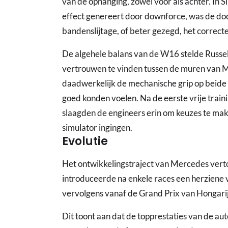
van de ophanging, zowel voor als achter. In 
effect genereert door downforce, was de do
bandenslijtage, of beter gezegd, het correc
De algehele balans van de W16 stelde Russel
vertrouwen te vinden tussen de muren van 
daadwerkelijk de mechanische grip op beide 
goed konden voelen. Na de eerste vrije traini
slaagden de engineers erin om keuzes te make
simulator ingingen.
Evolutie
Het ontwikkelingstraject van Mercedes verto
introduceerde na enkele races een herziene 
vervolgens vanaf de Grand Prix van Hongarij
Dit toont aan dat de topprestaties van de aut