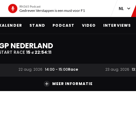
RN365 Podcast
Gedreven Verstappen is een must voor F1
KALENDER
STAND
PODCAST
VIDEO
INTERVIEWS
GP NEDERLAND
START RACE
15
22
:
54
:
10
d
Race
22 aug. 2026
14:00
-
15:00
23 aug. 2026
13
MEER INFORMATIE