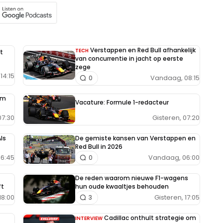
Verstappen en Red Bull afhankelijk
TECH
t
van concurrentie in jacht op eerste
zege
14:15
Vandaag, 08:15
0
im
Vacature: Formule 1-redacteur
Gisteren, 07:20
7:30
ls
De gemiste kansen van Verstappen en
Red Bull in 2026
6:45
Vandaag, 06:00
0
De reden waarom nieuwe F1-wagens
ft
hun oude kwaaltjes behouden
18:00
Gisteren, 17:05
3
Cadillac onthult strategie om
INTERVIEW