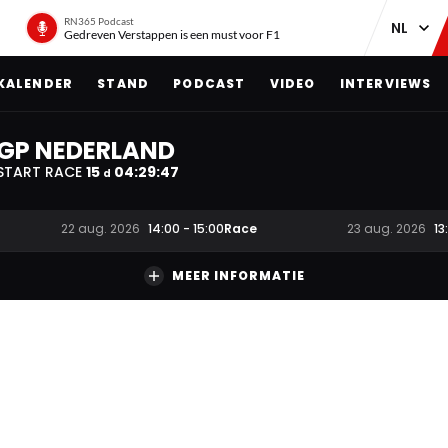
RN365 Podcast
Gedreven Verstappen is een must voor F1
KALENDER
STAND
PODCAST
VIDEO
INTERVIEWS
GP NEDERLAND
START RACE
15
04
:
29
:
46
d
Race
22 aug. 2026
14:00
-
15:00
23 aug. 2026
13
MEER INFORMATIE