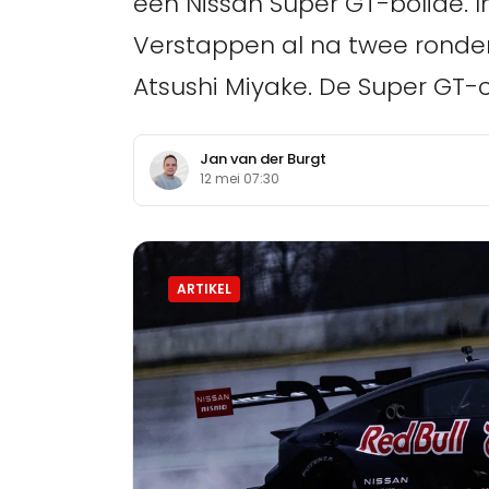
een Nissan Super GT-bolide. In
Verstappen al na twee ronde
Atsushi Miyake. De Super GT-
Jan van der Burgt
12 mei 07:30
ARTIKEL