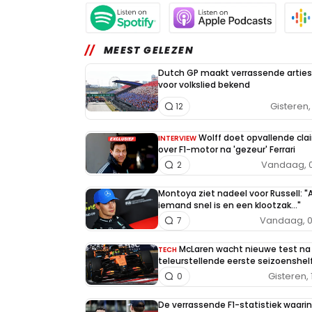
MEEST GELEZEN
Dutch GP maakt verrassende arties
voor volkslied bekend
Gisteren, 
12
Wolff doet opvallende cla
INTERVIEW
over F1-motor na 'gezeur' Ferrari
Vandaag, 0
2
Montoya ziet nadeel voor Russell: "A
iemand snel is en een klootzak..."
Vandaag, 0
7
McLaren wacht nieuwe test na
TECH
teleurstellende eerste seizoenshel
Gisteren, 
0
De verrassende F1-statistiek waarin