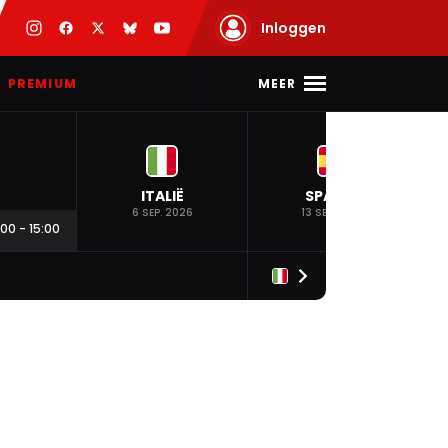
Inloggen
MEER
PREMIUM
ITALIË
SPANJE
6 SEP. 2026
13 SEP. 2026
:00
-
15:00