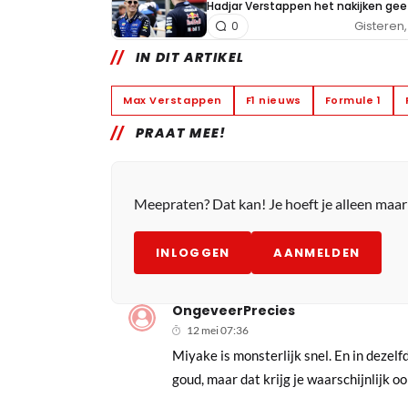
Hadjar Verstappen het nakijken gee
Gisteren, 
0
IN DIT ARTIKEL
Max Verstappen
F1 nieuws
Formule 1
PRAAT MEE!
Meepraten? Dat kan! Je hoeft je alleen maa
INLOGGEN
AANMELDEN
OngeveerPrecies
12 mei 07:36
Miyake is monsterlijk snel. En in dezel
goud, maar dat krijg je waarschijnlijk oo