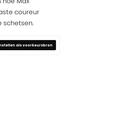
en hoe Max
aste coureur
e schetsen.
nstellen als voorkeursbron