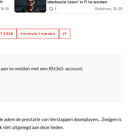
ft
'allerbeste team' in F1 te worden
16:15
Gisteren, 15:25
1
F1 2026
Formule 1 nieuws
F1
r aan te melden met een RN365-account.
fde adem de prestatie van Verstappen downplayen... Zwijgen is
k niet uitgelegd aan deze lieden.