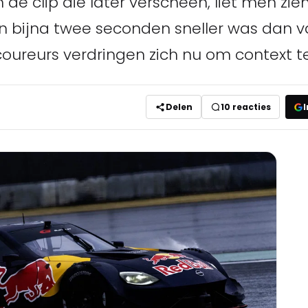
 de clip die later verscheen, liet men zi
n bijna twee seconden sneller was dan v
coureurs verdringen zich nu om context t
Delen
10
reacties
I