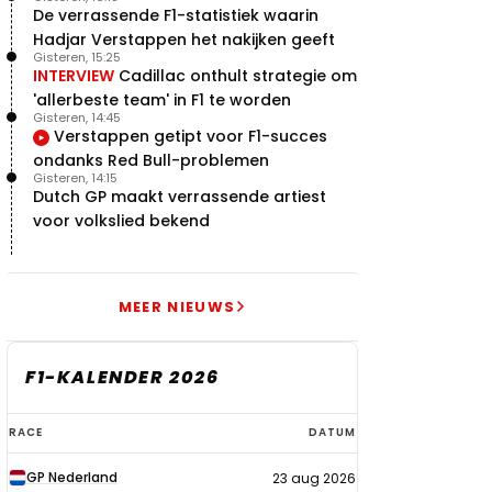
De verrassende F1-statistiek waarin
Hadjar Verstappen het nakijken geeft
Gisteren, 15:25
INTERVIEW
Cadillac onthult strategie om
'allerbeste team' in F1 te worden
Gisteren, 14:45
Verstappen getipt voor F1-succes
ondanks Red Bull-problemen
Gisteren, 14:15
Dutch GP maakt verrassende artiest
voor volkslied bekend
MEER NIEUWS
F1-KALENDER 2026
F1-
RACE
DATUM
kalender
GP Nederland
23 aug 2026
2026