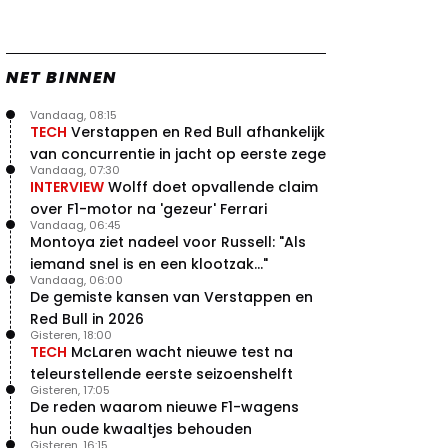
NET BINNEN
Vandaag, 08:15
TECH
Verstappen en Red Bull afhankelijk
van concurrentie in jacht op eerste zege
Vandaag, 07:30
INTERVIEW
Wolff doet opvallende claim
over F1-motor na 'gezeur' Ferrari
Vandaag, 06:45
Montoya ziet nadeel voor Russell: "Als
iemand snel is en een klootzak..."
Vandaag, 06:00
De gemiste kansen van Verstappen en
Red Bull in 2026
Gisteren, 18:00
TECH
McLaren wacht nieuwe test na
teleurstellende eerste seizoenshelft
Gisteren, 17:05
De reden waarom nieuwe F1-wagens
hun oude kwaaltjes behouden
Gisteren, 16:15