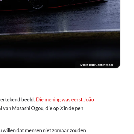
© Red Bull Contentpool
vertekend beeld.
Die mening was eerst João
jval van Masashi Ogou, die op
X
in de pen
ou willen dat mensen niet zomaar zouden