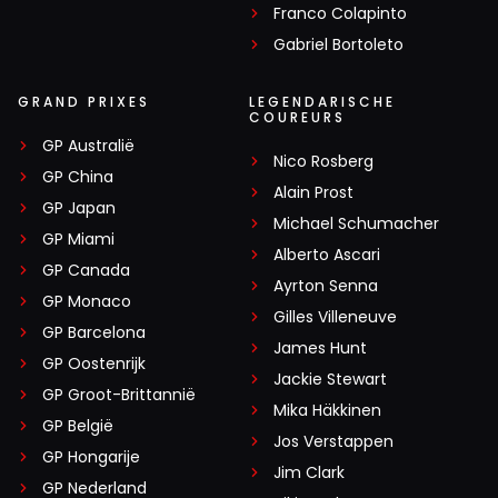
Franco Colapinto
Gabriel Bortoleto
GRAND PRIXES
LEGENDARISCHE
COUREURS
GP Australië
Nico Rosberg
GP China
Alain Prost
GP Japan
Michael Schumacher
GP Miami
Alberto Ascari
GP Canada
Ayrton Senna
GP Monaco
Gilles Villeneuve
GP Barcelona
James Hunt
GP Oostenrijk
Jackie Stewart
GP Groot-Brittannië
Mika Häkkinen
GP België
Jos Verstappen
GP Hongarije
Jim Clark
GP Nederland