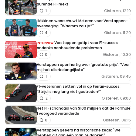
durende F1-reeks
Gisteren, 12:10
1
Häkkinen waarschuwt McLaren voor Verstappen-
overweging: "Waarom zou je?"
Gisteren, 11:20
4
Verstappen getipt voor F1-succes
INTERVIEW
ondanks aanhoudende problemen
Gisteren, 10:30
0
Verstappen openhartig over 'grootste prijs': "Voor
mij het allerbelangrijkste"
Gisteren, 09:45
1
F1-veteranen zetten vol in op Ferrari-succes:
"Strijd is nog lang niet gestreden!"
Gisteren, 09:00
12
Het F1-schandaal van $100 miljoen dat de Formule
1 voorgoed veranderde
Gisteren, 08:15
0
Verstappen geëerd na historische zege: "We
hebben dit aan één man te danken"