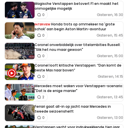
Magische Verstappen betovert F1 en maakt het
onmogelijke mogelijk
Gisteren, 16:30
0
Honda trots op ommekeer na 'grote
INTERVIEW
schok' aan begin Aston Martin-avontuur
Gisteren, 15:45
0
Coronel onverbiddelijk over titelambities Russell:
"Slik het nou maar gewoon"
Gisteren, 15:00
0
Coronel looft kritische Verstappen: “Dan komt de
beste Max naar boven”
Gisteren, 14:15
0
Mercedes moet waken voor Verstappen-scenario:
"Dat is de enige manier"
Gisteren, 13:45
2
Ferrari gaat all-in op jacht naar Mercedes in
tweede seizoenshelft
Gisteren, 13:00
0
Verstappen vecht voor indrukwekkende tien jaar