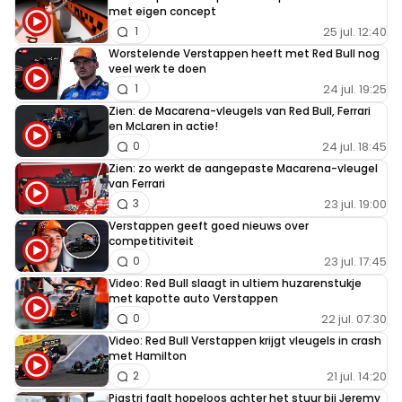
met eigen concept
25 jul. 12:40
1
Worstelende Verstappen heeft met Red Bull nog
veel werk te doen
24 jul. 19:25
1
Zien: de Macarena-vleugels van Red Bull, Ferrari
en McLaren in actie!
24 jul. 18:45
0
Zien: zo werkt de aangepaste Macarena-vleugel
van Ferrari
23 jul. 19:00
3
Verstappen geeft goed nieuws over
competitiviteit
23 jul. 17:45
0
Video: Red Bull slaagt in ultiem huzarenstukje
met kapotte auto Verstappen
22 jul. 07:30
0
Video: Red Bull Verstappen krijgt vleugels in crash
met Hamilton
21 jul. 14:20
2
Piastri faalt hopeloos achter het stuur bij Jeremy