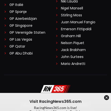
Niki Lauda
GP Italië
Nigel Mansell
GP Spanje
Stirling Moss
GP Azerbeidzjan
Juan Manuel Fangio
GP Singapore
Emerson Fittipaldi
GP Verenigde Staten
Graham Hill
GP Las Vegas
Nelson Piquet
GP Qatar
Jack Brabham
GP Abu Dhabi
John Surtees
Mario Andretti
Visit RacingNews365.com
Disclaimer
Algemene voorwaarden
RacingNews365.com is live!