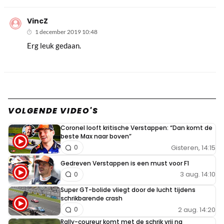
VincZ
1 december 2019 10:48
Erg leuk gedaan.
VOLGENDE VIDEO'S
Coronel looft kritische Verstappen: “Dan komt de
beste Max naar boven”
Gisteren, 14:15
0
Gedreven Verstappen is een must voor F1
3 aug. 14:10
0
Super GT-bolide vliegt door de lucht tijdens
schrikbarende crash
2 aug. 14:20
0
Rally-coureur komt met de schrik vrij na