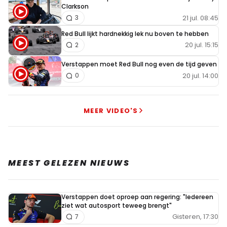
Clarkson
21 jul. 08:45
3
Red Bull lijkt hardnekkig lek nu boven te hebben
20 jul. 15:15
2
Verstappen moet Red Bull nog even de tijd geven
20 jul. 14:00
0
MEER VIDEO'S
MEEST GELEZEN NIEUWS
Verstappen doet oproep aan regering: "Iedereen
ziet wat autosport teweeg brengt"
Gisteren, 17:30
7