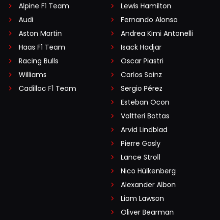
Alpine F1 Team
Lewis Hamilton
Audi
Fernando Alonso
Aston Martin
Andrea Kimi Antonelli
Haas F1 Team
Isack Hadjar
Racing Bulls
Oscar Piastri
Williams
Carlos Sainz
Cadillac F1 Team
Sergio Pérez
Esteban Ocon
Valtteri Bottas
Arvid Lindblad
Pierre Gasly
Lance Stroll
Nico Hülkenberg
Alexander Albon
Liam Lawson
Oliver Bearman