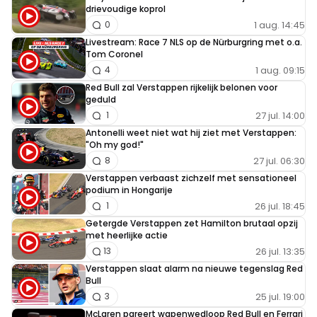
drievoudige koprol
1 aug. 14:45
0
Livestream: Race 7 NLS op de Nürburgring met o.a.
Tom Coronel
1 aug. 09:15
4
Red Bull zal Verstappen rijkelijk belonen voor
geduld
27 jul. 14:00
1
Antonelli weet niet wat hij ziet met Verstappen:
"Oh my god!"
27 jul. 06:30
8
Verstappen verbaast zichzelf met sensationeel
podium in Hongarije
26 jul. 18:45
1
Getergde Verstappen zet Hamilton brutaal opzij
met heerlijke actie
26 jul. 13:35
13
Verstappen slaat alarm na nieuwe tegenslag Red
Bull
25 jul. 19:00
3
McLaren pareert wapenwedloop Red Bull en Ferrari