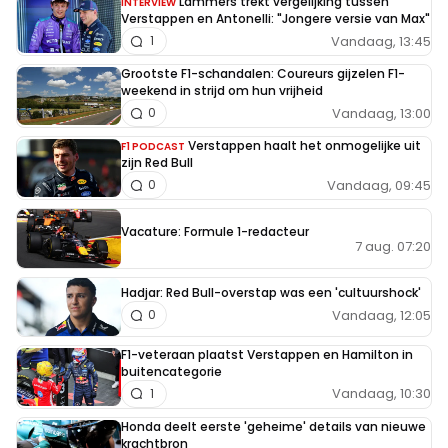
Lammers trekt vergelijking tussen
INTERVIEW
Verstappen en Antonelli: "Jongere versie van Max"
Vandaag, 13:45
1
Grootste F1-schandalen: Coureurs gijzelen F1-
weekend in strijd om hun vrijheid
Vandaag, 13:00
0
Verstappen haalt het onmogelijke uit
F1 PODCAST
zijn Red Bull
Vandaag, 09:45
0
Vacature: Formule 1-redacteur
7 aug. 07:20
Hadjar: Red Bull-overstap was een 'cultuurshock'
Vandaag, 12:05
0
F1-veteraan plaatst Verstappen en Hamilton in
buitencategorie
Vandaag, 10:30
1
Honda deelt eerste 'geheime' details van nieuwe
krachtbron