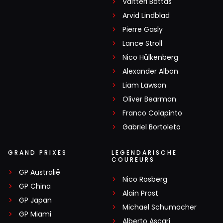
Valtteri Bottas
Arvid Lindblad
Pierre Gasly
Lance Stroll
Nico Hülkenberg
Alexander Albon
Liam Lawson
Oliver Bearman
Franco Colapinto
Gabriel Bortoleto
GRAND PRIXES
LEGENDARISCHE
COUREURS
GP Australië
Nico Rosberg
GP China
Alain Prost
GP Japan
Michael Schumacher
GP Miami
Alberto Ascari