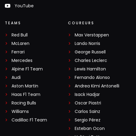
YouTube
TEAMS
COUREURS
Red Bull
Max Verstappen
McLaren
Lando Norris
Ferrari
George Russell
Mercedes
Charles Leclerc
Alpine F1 Team
Lewis Hamilton
Audi
Fernando Alonso
Aston Martin
Andrea Kimi Antonelli
Haas F1 Team
Isack Hadjar
Racing Bulls
Oscar Piastri
Williams
Carlos Sainz
Cadillac F1 Team
Sergio Pérez
Esteban Ocon