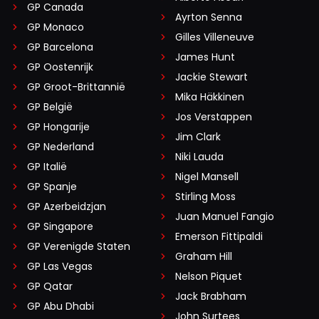
GP Canada
Ayrton Senna
GP Monaco
Gilles Villeneuve
GP Barcelona
James Hunt
GP Oostenrijk
Jackie Stewart
GP Groot-Brittannië
Mika Häkkinen
GP België
Jos Verstappen
GP Hongarije
Jim Clark
GP Nederland
Niki Lauda
GP Italië
Nigel Mansell
GP Spanje
Stirling Moss
GP Azerbeidzjan
Juan Manuel Fangio
GP Singapore
Emerson Fittipaldi
GP Verenigde Staten
Graham Hill
GP Las Vegas
Nelson Piquet
GP Qatar
Jack Brabham
GP Abu Dhabi
John Surtees