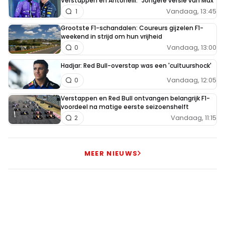
Verstappen en Antonelli: "Jongere versie van Max"
Vandaag, 13:45
1
Grootste F1-schandalen: Coureurs gijzelen F1-
weekend in strijd om hun vrijheid
Vandaag, 13:00
0
Hadjar: Red Bull-overstap was een 'cultuurshock'
Vandaag, 12:05
0
Verstappen en Red Bull ontvangen belangrijk F1-
voordeel na matige eerste seizoenshelft
Vandaag, 11:15
2
MEER NIEUWS