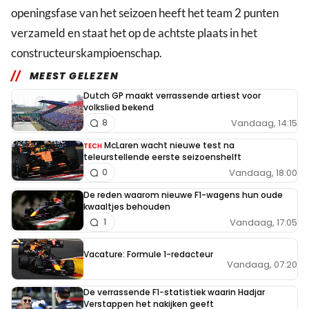
openingsfase van het seizoen heeft het team 2 punten
verzameld en staat het op de achtste plaats in het
constructeurskampioenschap.
MEEST GELEZEN
Dutch GP maakt verrassende artiest voor
volkslied bekend
Vandaag, 14:15
8
McLaren wacht nieuwe test na
TECH
teleurstellende eerste seizoenshelft
Vandaag, 18:00
0
De reden waarom nieuwe F1-wagens hun oude
kwaaltjes behouden
Vandaag, 17:05
1
Vacature: Formule 1-redacteur
Vandaag, 07:20
De verrassende F1-statistiek waarin Hadjar
Verstappen het nakijken geeft