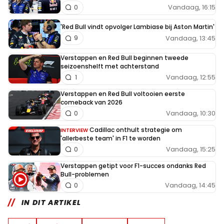
Vandaag, 16:15
0
'Red Bull vindt opvolger Lambiase bij Aston Martin'
Vandaag, 13:45
9
Verstappen en Red Bull beginnen tweede
seizoenshelft met achterstand
Vandaag, 12:55
1
Verstappen en Red Bull voltooien eerste
comeback van 2026
Vandaag, 10:30
0
Cadillac onthult strategie om
INTERVIEW
'allerbeste team' in F1 te worden
Vandaag, 15:25
0
Verstappen getipt voor F1-succes ondanks Red
Bull-problemen
Vandaag, 14:45
0
IN DIT ARTIKEL