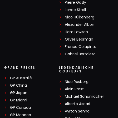
Pierre Gasly
Lance Stroll
Nico Hülkenberg
Alexander Albon
Liam Lawson
Oliver Bearman
Franco Colapinto
Gabriel Bortoleto
GRAND PRIXES
LEGENDARISCHE
COUREURS
GP Australië
Nico Rosberg
GP China
Alain Prost
GP Japan
Michael Schumacher
GP Miami
Alberto Ascari
GP Canada
Ayrton Senna
GP Monaco