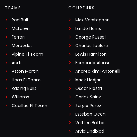
TEAMS
COUREURS
Red Bull
Max Verstappen
McLaren
Lando Norris
Ferrari
George Russell
Mercedes
Charles Leclerc
Alpine F1 Team
Lewis Hamilton
Audi
Fernando Alonso
Aston Martin
Andrea Kimi Antonelli
Haas F1 Team
Isack Hadjar
Racing Bulls
Oscar Piastri
Williams
Carlos Sainz
Cadillac F1 Team
Sergio Pérez
Esteban Ocon
Valtteri Bottas
Arvid Lindblad