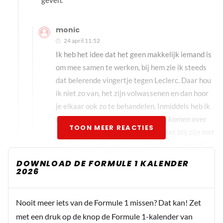
monic
24 april 11:52
Ik heb het idee dat het geen makkelijk iemand is
om mee samen te werken, bij hem zie ik steeds
dat belerende vingertje tegen Leclerc. Daar hou
ik niet zo van, het zijn volwassenen en dan hoor
je elkaar ook zo te behandelen. Inmiddels heb ik
een andere verklaring voorbij zien komen over
TOON MEER REACTIES
het vertrek van Weahtly. Hij zou niet blij zijn met
hoe het bij Audi er aan toe ging en daarom met
Newey gesproken hebben. Aangezien Newey
DOWNLOAD DE FORMULE 1 KALENDER
2026
niet echt zat te wachten op een functie als team
baas zou Newey die rol daar over kunnen nemen
en is het vermoeden dat de gesprekken daarom
Nooit meer iets van de Formule 1 missen? Dat kan! Zet
gingen en dat dat de reden zou zijn voor zijn
met een druk op de knop de Formule 1-kalender van
gedwongen vertrek. Ik heb het verder nog niet