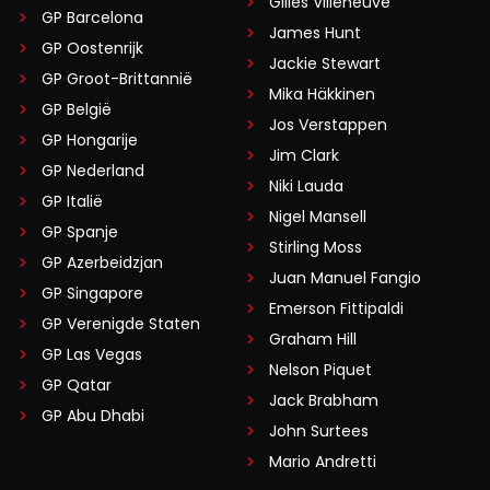
Gilles Villeneuve
GP Barcelona
James Hunt
GP Oostenrijk
Jackie Stewart
GP Groot-Brittannië
Mika Häkkinen
GP België
Jos Verstappen
GP Hongarije
Jim Clark
GP Nederland
Niki Lauda
GP Italië
Nigel Mansell
GP Spanje
Stirling Moss
GP Azerbeidzjan
Juan Manuel Fangio
GP Singapore
Emerson Fittipaldi
GP Verenigde Staten
Graham Hill
GP Las Vegas
Nelson Piquet
GP Qatar
Jack Brabham
GP Abu Dhabi
John Surtees
Mario Andretti