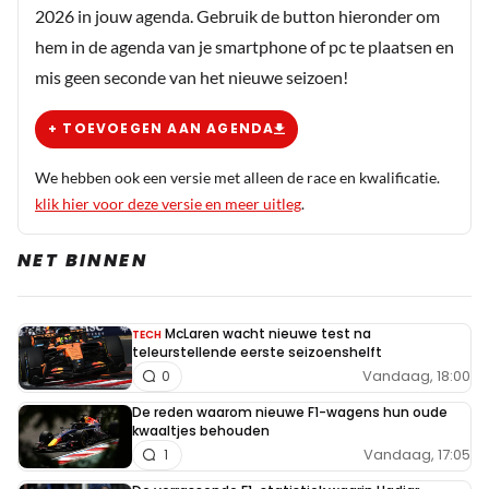
2026 in jouw agenda. Gebruik de button hieronder om
bevestigd gezien, maar het klinkt niet
hem in de agenda van je smartphone of pc te plaatsen en
onaannemelijk.
mis geen seconde van het nieuwe seizoen!
+ TOEVOEGEN AAN AGENDA
We hebben ook een versie met alleen de race en kwalificatie.
klik hier voor deze versie en meer uitleg
.
NET BINNEN
McLaren wacht nieuwe test na
TECH
teleurstellende eerste seizoenshelft
Vandaag, 18:00
0
De reden waarom nieuwe F1-wagens hun oude
kwaaltjes behouden
Vandaag, 17:05
1