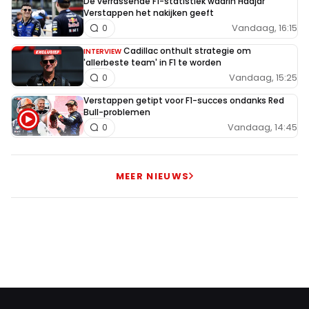
De verrassende F1-statistiek waarin Hadjar
Verstappen het nakijken geeft
Vandaag, 16:15
0
Cadillac onthult strategie om
INTERVIEW
'allerbeste team' in F1 te worden
Vandaag, 15:25
0
Verstappen getipt voor F1-succes ondanks Red
Bull-problemen
Vandaag, 14:45
0
MEER NIEUWS