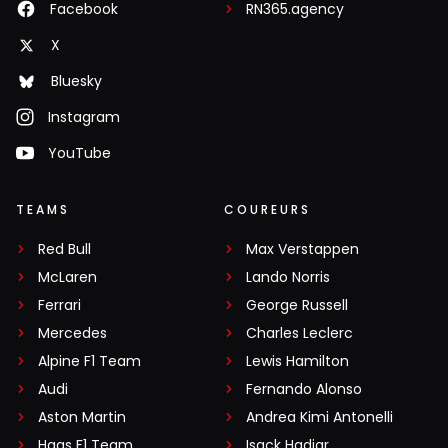
Facebook
RN365.agency
X
Bluesky
Instagram
YouTube
TEAMS
COUREURS
Red Bull
Max Verstappen
McLaren
Lando Norris
Ferrari
George Russell
Mercedes
Charles Leclerc
Alpine F1 Team
Lewis Hamilton
Audi
Fernando Alonso
Aston Martin
Andrea Kimi Antonelli
Haas F1 Team
Isack Hadjar