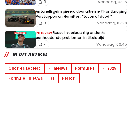
Vandaag, 08:15
5
Antonelli geïnspireerd door ultieme F1-ontknoping
Verstappen en Hamilton: "Leven of dood!"
Vandaag, 07:30
0
Russell veerkrachtig ondanks
INTERVIEW
aanhoudende problemen in titelstrijd
Vandaag, 06:45
2
IN DIT ARTIKEL
Charles Leclerc
F1 nieuws
Formule 1
F1 2025
Formule 1 nieuws
F1
Ferrari