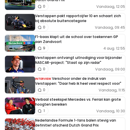
Vandaag, 12:05
0
Verstappen pakt rapportcijfer 10 en schaart zich
bij absolute buitencategorie
Vandaag, 09:45
0
F1-baas klapt uit de school over toekennen GP
aan Zandvoort
4 aug. 12:55
9
Verstappen ontvangt uitnodiging voor bijzonder
NASCAR-project: "Staat op zijn radar"
Vandaag, 09:00
0
Verschoor onder de indruk van
INTERVIEW
Verstappen: "Daar heb ik heel veel respect voor"
Vandaag, 11:15
0
Verbaal steekspel Mercedes vs. Ferrari kan grote
hoogten bereiken
Vandaag, 10:30
1
Nederlandse Formule 1-fans balen stevig van
definitief afscheid Dutch Grand Prix