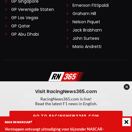
GP Singapore
Emerson Fittipaldi
GP Verenigde Staten
Graham Hill
GP Las Vegas
Nelson Piquet
GP Qatar
Jack Brabham
GP Abu Dhabi
John Surtees
Mario Andretti
Visit RacingNews365.com
Disclaimer
Algemene voorwaarden
RacingNews365.com is live!
Privacy Policy
Created by On Your Marks
Read the latest F1 news in English.
Privacy manager
Kansspeluitingen
GO TO RACINGNEWS365.COM
MAX IN NASCAR?
© 2026 RacingNews365. Alle rechten voorbehouden
Verstappen ontvangt uitnodiging voor bijzonder NASCAR-
Don't show again