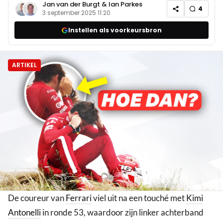
Jan van der Burgt
&
Ian Parkes
4
3 september 2025 11:20
Instellen als voorkeursbron
ARTIKEL
De coureur van
Ferrari
viel uit na een touché met
Kimi
Antonelli
in ronde 53, waardoor zijn linker achterband