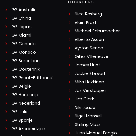
COUREURS
GP Australië
Nico Rosberg
GP China
Alain Prost
GP Japan
Michael Schumacher
GP Miami
Alberto Ascari
GP Canada
Ayrton Senna
GP Monaco
Gilles Villeneuve
GP Barcelona
James Hunt
GP Oostenrijk
Jackie Stewart
GP Groot-Brittannië
Mika Häkkinen
GP België
Jos Verstappen
GP Hongarije
Jim Clark
GP Nederland
Niki Lauda
GP Italië
Nigel Mansell
GP Spanje
Stirling Moss
GP Azerbeidzjan
Juan Manuel Fangio