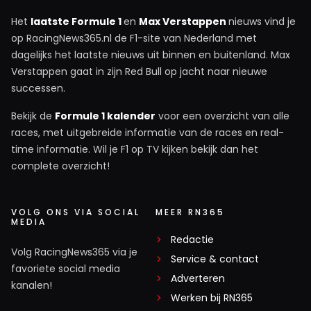
Het
laatste Formule 1
en
Max Verstappen
nieuws vind je
op RacingNews365.nl de F1-site van Nederland met
dagelijks het laatste nieuws uit binnen en buitenland. Max
Verstappen gaat in zijn Red Bull op jacht naar nieuwe
successen.
Bekijk de
Formule 1 kalender
voor een overzicht van alle
races, met uitgebreide informatie van de races en real-
time informatie. Wil je F1 op TV kijken bekijk dan het
complete overzicht!
VOLG ONS VIA SOCIAL
MEER RN365
MEDIA
Redactie
Volg RacingNews365 via je
Service & contact
favoriete social media
Adverteren
kanalen!
Werken bij RN365