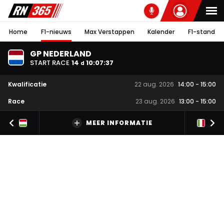
Home
F1-nieuws
Max Verstappen
Kalender
F1-stand
GP NEDERLAND
START RACE
14
10
:
07
:
37
d
Kwalificatie
22 aug. 2026
14:00
-
15:00
Race
23 aug. 2026
13:00
-
15:00
MEER INFORMATIE