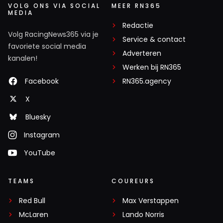
VOLG ONS VIA SOCIAL
MEER RN365
MEDIA
Redactie
Volg RacingNews365 via je
Service & contact
favoriete social media
Adverteren
kanalen!
Werken bij RN365
Facebook
RN365.agency
X
Bluesky
Instagram
YouTube
TEAMS
COUREURS
Red Bull
Max Verstappen
McLaren
Lando Norris