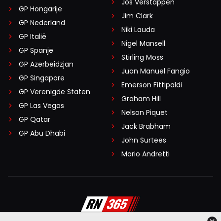
Jos Verstappen
GP Hongarije
Jim Clark
GP Nederland
Niki Lauda
GP Italië
Nigel Mansell
GP Spanje
Stirling Moss
GP Azerbeidzjan
Juan Manuel Fangio
GP Singapore
Emerson Fittipaldi
GP Verenigde Staten
Graham Hill
GP Las Vegas
Nelson Piquet
GP Qatar
Jack Brabham
GP Abu Dhabi
John Surtees
Mario Andretti