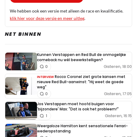
We hebben ook een versie met alleen de race en kwalificatie.
klik hier voor deze versie en meer uitleg
.
NET BINNEN
Kunnen Verstappen en Red Bull de onmogelijke
comeback nu wél bewerkstelligen?
Gisteren, 18:00
0
Rocco Coronel ziet grote kansen met
INTERVIEW
nieuwe Red Bull-aanwinst: "Hij weet de goede
weg"
Gisteren, 17:05
0
Jos Verstappen moet hoofd buigen voor
'bijzondere' Max: "Dat is ook het probleem!"
Gisteren, 16:15
1
Weergaloze Hamilton kent sensationele Ferrari-
wederopstanding