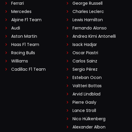
Ferrari
George Russell
Mercedes
Charles Leclerc
Alpine F1 Team
Lewis Hamilton
Audi
Fernando Alonso
Aston Martin
Andrea Kimi Antonelli
Haas F1 Team
Isack Hadjar
Racing Bulls
Oscar Piastri
Williams
Carlos Sainz
Cadillac F1 Team
Sergio Pérez
Esteban Ocon
Valtteri Bottas
Arvid Lindblad
Pierre Gasly
Lance Stroll
Nico Hülkenberg
Alexander Albon