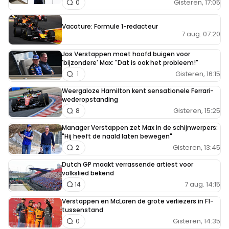
Gisteren, 17:05
0
Vacature: Formule 1-redacteur
7 aug. 07:20
Jos Verstappen moet hoofd buigen voor
'bijzondere' Max: "Dat is ook het probleem!"
Gisteren, 16:15
1
Weergaloze Hamilton kent sensationele Ferrari-
wederopstanding
Gisteren, 15:25
8
Manager Verstappen zet Max in de schijnwerpers:
"Hij heeft de naald laten bewegen"
Gisteren, 13:45
2
Dutch GP maakt verrassende artiest voor
volkslied bekend
7 aug. 14:15
14
Verstappen en McLaren de grote verliezers in F1-
tussenstand
Gisteren, 14:35
0