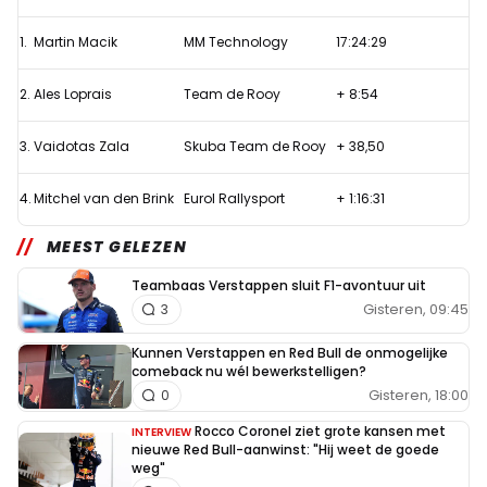
Van
1.
Martin Macik
MM Technology
17:24:29
den
Brink
2.
Ales Loprais
Team de Rooy
+ 8:54
duurt
voort
3.
Vaidotas Zala
Skuba Team de Rooy
+ 38,50
in
4.
Mitchel van den Brink
Eurol Rallysport
+ 1:16:31
Dakar
Rally
MEEST GELEZEN
Teambaas Verstappen sluit F1-avontuur uit
Gisteren, 09:45
3
Kunnen Verstappen en Red Bull de onmogelijke
comeback nu wél bewerkstelligen?
Gisteren, 18:00
0
Rocco Coronel ziet grote kansen met
INTERVIEW
nieuwe Red Bull-aanwinst: "Hij weet de goede
weg"