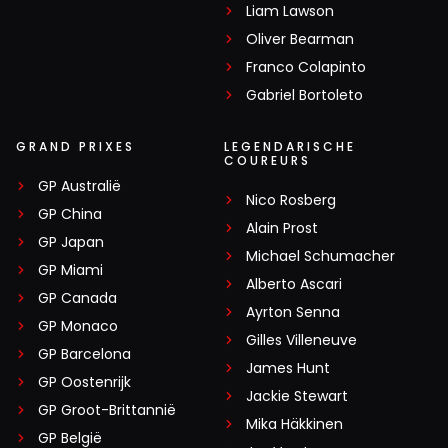
Liam Lawson
Oliver Bearman
Franco Colapinto
Gabriel Bortoleto
GRAND PRIXES
LEGENDARISCHE
COUREURS
GP Australië
Nico Rosberg
GP China
Alain Prost
GP Japan
Michael Schumacher
GP Miami
Alberto Ascari
GP Canada
Ayrton Senna
GP Monaco
Gilles Villeneuve
GP Barcelona
James Hunt
GP Oostenrijk
Jackie Stewart
GP Groot-Brittannië
Mika Häkkinen
GP België