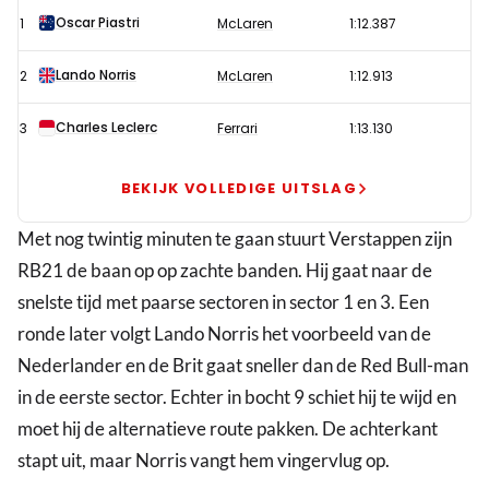
en
Oscar Piastri
1
McLaren
1:12.387
McLaren
delen
Lando Norris
2
McLaren
1:12.913
pak
slaag
Charles Leclerc
3
Ferrari
1:13.130
uit
aan
BEKIJK VOLLEDIGE UITSLAG
Verstappen
Met nog twintig minuten te gaan stuurt Verstappen zijn
en
RB21 de baan op op zachte banden. Hij gaat naar de
co
snelste tijd met paarse sectoren in sector 1 en 3. Een
ronde later volgt Lando Norris het voorbeeld van de
Nederlander en de Brit gaat sneller dan de Red Bull-man
in de eerste sector. Echter in bocht 9 schiet hij te wijd en
moet hij de alternatieve route pakken. De achterkant
stapt uit, maar Norris vangt hem vingervlug op.