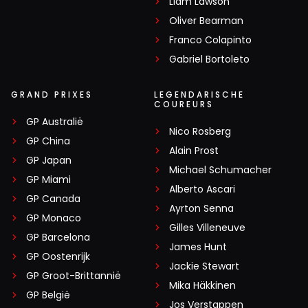
Liam Lawson
Oliver Bearman
Franco Colapinto
Gabriel Bortoleto
GRAND PRIXES
LEGENDARISCHE
COUREURS
GP Australië
Nico Rosberg
GP China
Alain Prost
GP Japan
Michael Schumacher
GP Miami
Alberto Ascari
GP Canada
Ayrton Senna
GP Monaco
Gilles Villeneuve
GP Barcelona
James Hunt
GP Oostenrijk
Jackie Stewart
GP Groot-Brittannië
Mika Häkkinen
GP België
Jos Verstappen