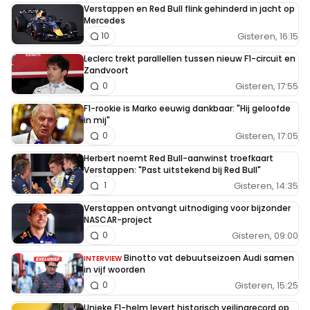
Verstappen en Red Bull flink gehinderd in jacht op
Mercedes
Gisteren, 16:15
10
Leclerc trekt parallellen tussen nieuw F1-circuit en
Zandvoort
Gisteren, 17:55
0
F1-rookie is Marko eeuwig dankbaar: "Hij geloofde
in mij"
Gisteren, 17:05
0
Herbert noemt Red Bull-aanwinst troefkaart
Verstappen: "Past uitstekend bij Red Bull"
Gisteren, 14:35
1
Verstappen ontvangt uitnodiging voor bijzonder
NASCAR-project
Gisteren, 09:00
0
Binotto vat debuutseizoen Audi samen
INTERVIEW
in vijf woorden
Gisteren, 15:25
0
Unieke F1-helm levert historisch veilingrecord op