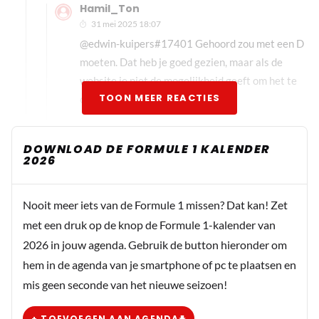
Hamil_Ton
31 mei 2025 18:07
@edwin-kuipers#17401 Gehoord zou met een D
moeten. Dat heb je goed gezien, maar als de
website je niet de mogelijkheid geeft om het te
TOON MEER REACTIES
corrigeren, wat doe je dan?
Dit bericht is aangepast op:
31-05
DOWNLOAD DE FORMULE 1 KALENDER
2026
Hamil_Ton
31 mei 2025 12:21
Nooit meer iets van de Formule 1 missen? Dat kan! Zet
@ Harry Akkerboom "Wie het meeste klaagd" Heb je
met een druk op de knop de Formule 1-kalender van
wel eens van de regel, stam plus T gehoort en dat je
2026 in jouw agenda. Gebruik de button hieronder om
er in de tegenwoordige tijd nooit een D aan toevoegt?
hem in de agenda van je smartphone of pc te plaatsen en
mis geen seconde van het nieuwe seizoen!
edwin-kuipers#17401
31 mei 2025 13:19
+ TOEVOEGEN AAN AGENDA