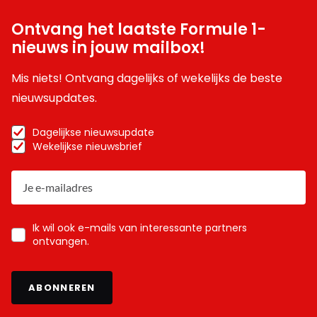
Meepraten? Dat kan! Je hoeft je alleen maar aan te
Ontvang het laatste Formule 1-
melden met een RN365-account.
nieuws in jouw mailbox!
INLOGGEN
AANMELDEN
Mis niets! Ontvang dagelijks of wekelijks de beste
nieuwsupdates.
Dagelijkse nieuwsupdate
Wekelijkse nieuwsbrief
Ik wil ook e-mails van interessante partners
ontvangen.
ABONNEREN