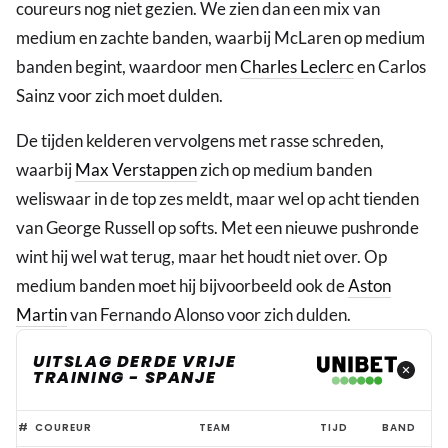
coureurs nog niet gezien. We zien dan een mix van
medium en zachte banden, waarbij McLaren op medium
banden begint, waardoor men
Charles Leclerc
en Carlos
Sainz voor zich moet dulden.
De tijden kelderen vervolgens met rasse schreden,
waarbij
Max Verstappen
zich op medium banden
weliswaar in de top zes meldt, maar wel op acht tienden
van George Russell op softs. Met een nieuwe pushronde
wint hij wel wat terug, maar het houdt niet over. Op
medium banden moet hij bijvoorbeeld ook de
Aston
Martin
van Fernando Alonso voor zich dulden.
UITSLAG DERDE VRIJE
TRAINING - SPANJE
Piastri
#
COUREUR
TEAM
TIJD
BAND