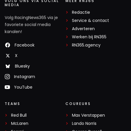
VOLG ONS VIA SOCIAL
MEER RN365
MEDIA
Redactie
Volg RacingNews365 via je
Service & contact
favoriete social media
Adverteren
kanalen!
Werken bij RN365
Facebook
RN365.agency
X
Bluesky
Instagram
YouTube
TEAMS
COUREURS
Red Bull
Max Verstappen
McLaren
Lando Norris