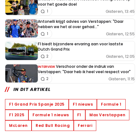
voor het goede doel
Gisteren, 13:45
1
Antonelli krijgt advies van Verstappen: "Daar
hebben we het al over gehad..."
Gisteren, 12:55
1
F1 biedt bijzondere ervaring aan voor laatste
Dutch Grand Prix
Gisteren, 12:05
2
Verschoor onder de indruk van
INTERVIEW
Verstappen: "Daar heb ik heel veel respect voor"
Gisteren, 11:15
2
IN DIT ARTIKEL
F1 Grand Prix Spanje 2025
F1 nieuws
Formule 1
F1 2025
Formule 1 nieuws
F1
Max Verstappen
McLaren
Red Bull Racing
Ferrari