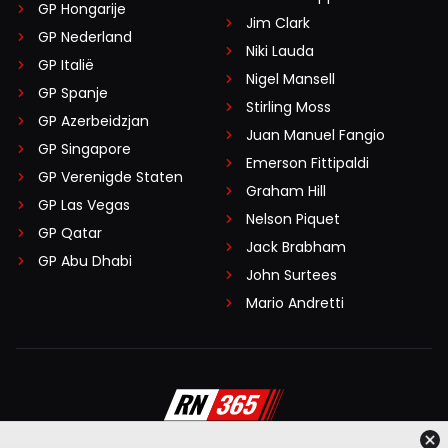
GP Hongarije
Jim Clark
GP Nederland
Niki Lauda
GP Italië
Nigel Mansell
GP Spanje
Stirling Moss
GP Azerbeidzjan
Juan Manuel Fangio
GP Singapore
Emerson Fittipaldi
GP Verenigde Staten
Graham Hill
GP Las Vegas
Nelson Piquet
GP Qatar
Jack Brabham
GP Abu Dhabi
John Surtees
Mario Andretti