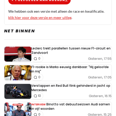
Wow en dan zelf ook de fout in gaan. O o...snel
even verbeteren anders kom je wel heel dom
We hebben ook een versie met alleen de race en kwalificatie.
over.
klik hier voor deze versie en meer uitleg
.
NET BINNEN
cobra_kid
31 mei 2025 11:57
Leclerc trekt parallellen tussen nieuw F1-circuit en
Sandbagging? Daar is RB goed in :-). Dadelijk gaat de
Zandvoort
turbodruk erop en dan is het P1 voor Max, pace is ook ok.
Gisteren, 17:55
0
F1-rookie is Marko eeuwig dankbaar: "Hij geloofde
in mij"
Christiaan71
Gisteren, 17:05
0
PREMIUM
31 mei 2025 12:14
Verstappen en Red Bull flink gehinderd in jacht op
BOEM …. en dat was de luchtbel van de “flexwings” van
Mercedes
Gisteren, 16:15
McLaren. Maanden lang werden aan het lijntje gehouden
10
van dat Spanje een breekpunt zou worden. McLaren heeft
Binotto vat debuutseizoen Audi samen
INTERVIEW
in vijf woorden
het dus gewoon goed voor elkaar en gaan onderling
Gisteren, 15:25
0