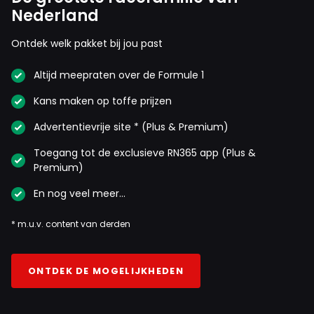
19 oktober 2025 17:35
Nederland
Nu gaan we zien hoe mentaal sterk hij is. Volgende test
over anderhalf uur.
Ontdek welk pakket bij jou past
Altijd meepraten over de Formule 1
bonensoep
Kans maken op toffe prijzen
19 oktober 2025 17:36
Advertentievrije site * (Plus & Premium)
De hele discussie over wiens fout het was, is zinloos.
Piastri had niet zo dom moeten zijn om zijn hoofd op het
Toegang tot de exclusieve RN365 app (Plus &
hakblok te leggen
Premium)
En nog veel meer…
Pete33
* m.u.v. content van derden
19 oktober 2025 18:39
Piastri ramt Hulkenberg en Norris uit de race, en geen
ONTDEK DE MOGELIJKHEDEN
straf, ongelovelijk. een rookie of Max had moeten vrezen