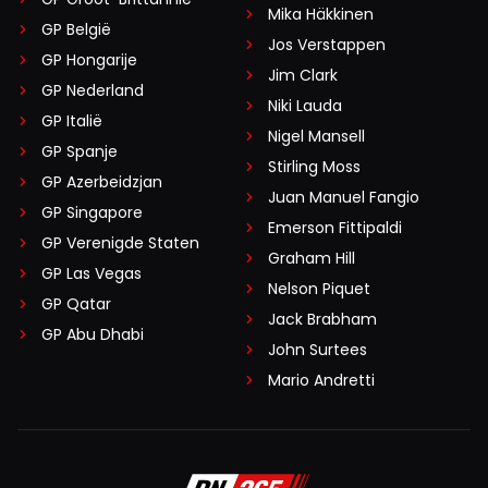
Mika Häkkinen
GP België
Jos Verstappen
GP Hongarije
Jim Clark
GP Nederland
Niki Lauda
GP Italië
Nigel Mansell
GP Spanje
Stirling Moss
GP Azerbeidzjan
Juan Manuel Fangio
GP Singapore
Emerson Fittipaldi
GP Verenigde Staten
Graham Hill
GP Las Vegas
Nelson Piquet
GP Qatar
Jack Brabham
GP Abu Dhabi
John Surtees
Mario Andretti