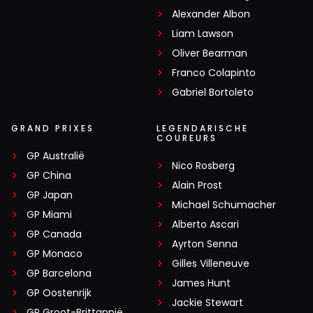
Alexander Albon
Liam Lawson
Oliver Bearman
Franco Colapinto
Gabriel Bortoleto
GRAND PRIXES
LEGENDARISCHE
COUREURS
GP Australië
Nico Rosberg
GP China
Alain Prost
GP Japan
Michael Schumacher
GP Miami
Alberto Ascari
GP Canada
Ayrton Senna
GP Monaco
Gilles Villeneuve
GP Barcelona
James Hunt
GP Oostenrijk
Jackie Stewart
GP Groot-Brittannië