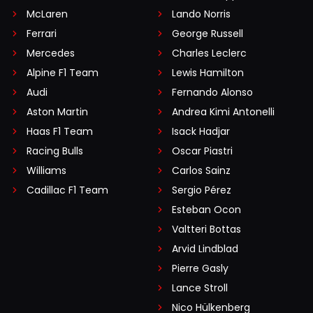
McLaren
Lando Norris
Ferrari
George Russell
Mercedes
Charles Leclerc
Alpine F1 Team
Lewis Hamilton
Audi
Fernando Alonso
Aston Martin
Andrea Kimi Antonelli
Haas F1 Team
Isack Hadjar
Racing Bulls
Oscar Piastri
Williams
Carlos Sainz
Cadillac F1 Team
Sergio Pérez
Esteban Ocon
Valtteri Bottas
Arvid Lindblad
Pierre Gasly
Lance Stroll
Nico Hülkenberg