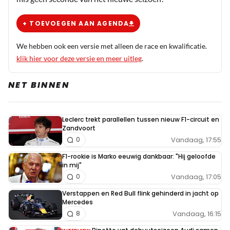
+ TOEVOEGEN AAN AGENDA
F1-Fan72
PREMIUM
19 oktober 2025 17:49
We hebben ook een versie met alleen de race en kwalificatie.
Was het niet zo dat de band van de velg afliep?
klik hier voor deze versie en meer uitleg
.
NET BINNEN
Closecall
19 oktober 2025 18:05
@F1-Fan72 je hebt gelijk. Was moeilijk zien, maar
Leclerc trekt parallellen tussen nieuw F1-circuit en
zojuist even een paar onboard beelden gekeken om
Zandvoort
het goed te kunnen zien.
Vandaag, 17:55
0
F1-rookie is Marko eeuwig dankbaar: "Hij geloofde
in mij"
Pascale
Vandaag, 17:05
0
20 oktober 2025 00:13
Verstappen en Red Bull flink gehinderd in jacht op
Zeker voor Fernando en de Hulk zijn zo mogelijk heel
Mercedes
kostbare punten verloren gegaan. Tussen plek 9 en
Vandaag, 16:15
8
13 zitten maar in totaal 3 of 4 punten verschil (