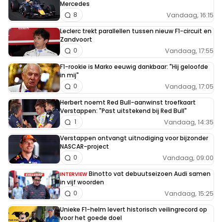
Mercedes
Vandaag, 16:15
8
Leclerc trekt parallellen tussen nieuw F1-circuit en
Zandvoort
Vandaag, 17:55
0
F1-rookie is Marko eeuwig dankbaar: "Hij geloofde
in mij"
Vandaag, 17:05
0
Herbert noemt Red Bull-aanwinst troefkaart
Verstappen: "Past uitstekend bij Red Bull"
Vandaag, 14:35
1
Verstappen ontvangt uitnodiging voor bijzonder
NASCAR-project
Vandaag, 09:00
0
Binotto vat debuutseizoen Audi samen
INTERVIEW
in vijf woorden
Vandaag, 15:25
0
Unieke F1-helm levert historisch veilingrecord op
voor het goede doel