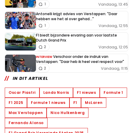
Vandaag, 13:45
1
Antonelli krijgt advies van Verstappen: "Daar
hebben we het al over gehad..."
Vandaag, 12:55
1
F1 biedt bijzondere ervaring aan voor laatste
Dutch Grand Prix
Vandaag, 12:05
2
Verschoor onder de indruk van
INTERVIEW
Verstappen: "Daar heb ik heel veel respect voor"
Vandaag, 11:15
2
IN DIT ARTIKEL
Oscar Piastri
Lando Norris
F1 nieuws
Formule 1
F1 2025
Formule 1 nieuws
F1
McLaren
Max Verstappen
Nico Hulkenberg
Fernando Alonso
F1 Grand Prix Verenigde Staten 2025