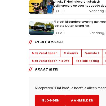
Unieke F1-helm levert historisch
veilingrecord op voor het goede doe
Vandaag, 
1
F1 biedt bijzondere ervaring aan voo
laatste Dutch Grand Prix
Vandaag, 
2
IN DIT ARTIKEL
Max Verstappen
F1 nieuws
Formule 1
Max Verstappen nieuws
Red Bull Racing
PRAAT MEE!
Meepraten? Dat kan! Je hoeft je alleen maa
INLOGGEN
AANMELDEN