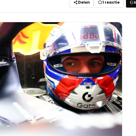
Delen
1
reactie
I