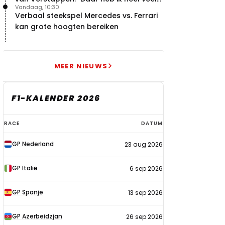
Vandaag, 10:30
respect voor"
Verbaal steekspel Mercedes vs. Ferrari
kan grote hoogten bereiken
MEER NIEUWS
F1-KALENDER 2026
F1-
RACE
DATUM
kalender
GP Nederland
23 aug 2026
2026
GP Italië
6 sep 2026
GP Spanje
13 sep 2026
GP Azerbeidzjan
26 sep 2026