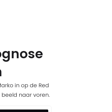
rognose
n
arko in op de Red
 beeld naar voren.