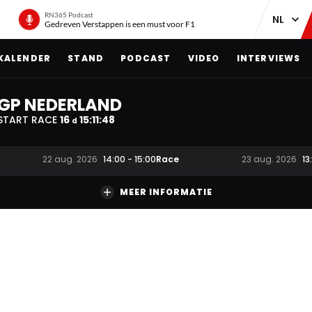
RN365 Podcast
Gedreven Verstappen is een must voor F1
KALENDER
STAND
PODCAST
VIDEO
INTERVIEWS
GP NEDERLAND
START RACE
16
15
:
11
:
47
d
Race
22 aug. 2026
14:00
-
15:00
23 aug. 2026
13
MEER INFORMATIE