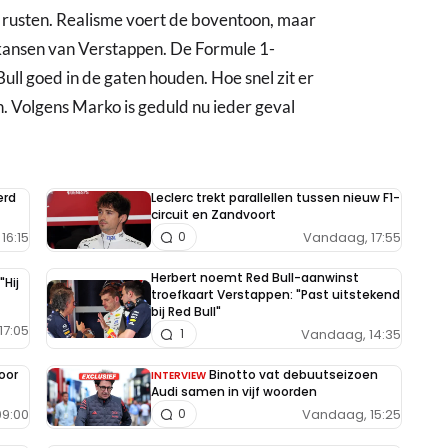
 rusten. Realisme voert de boventoon, maar
elkansen van Verstappen. De Formule 1-
ull goed in de gaten houden. Hoe snel zit er
. Volgens Marko is geduld nu ieder geval
erd
Leclerc trekt parallellen tussen nieuw F1-
circuit en Zandvoort
16:15
Vandaag, 17:55
0
Herbert noemt Red Bull-aanwinst
"Hij
troefkaart Verstappen: "Past uitstekend
bij Red Bull"
17:05
Vandaag, 14:35
1
oor
Binotto vat debuutseizoen
INTERVIEW
Audi samen in vijf woorden
9:00
Vandaag, 15:25
0