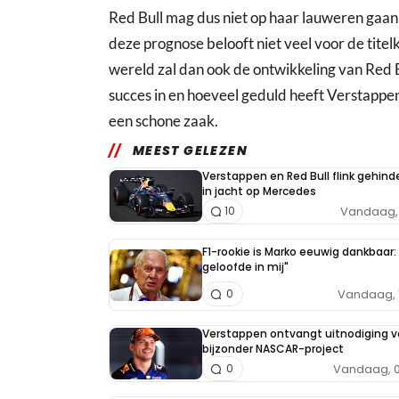
Red Bull mag dus niet op haar lauweren gaan
deze prognose belooft niet veel voor de tit
wereld zal dan ook de ontwikkeling van Red B
succes in en hoeveel geduld heeft Verstappen
een schone zaak.
MEEST GELEZEN
Verstappen en Red Bull flink gehind
in jacht op Mercedes
Vandaag, 
10
F1-rookie is Marko eeuwig dankbaar: 
geloofde in mij"
Vandaag, 
0
Verstappen ontvangt uitnodiging v
bijzonder NASCAR-project
Vandaag, 0
0