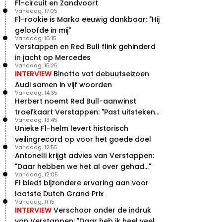
F1-circuit en Zandvoort
Vandaag, 17:05
F1-rookie is Marko eeuwig dankbaar: "Hij
geloofde in mij"
Vandaag, 16:15
Verstappen en Red Bull flink gehinderd
in jacht op Mercedes
Vandaag, 15:25
INTERVIEW
Binotto vat debuutseizoen
Audi samen in vijf woorden
Vandaag, 14:35
Herbert noemt Red Bull-aanwinst
troefkaart Verstappen: "Past uitstekend
Vandaag, 13:45
bij Red Bull"
Unieke F1-helm levert historisch
veilingrecord op voor het goede doel
Vandaag, 12:55
Antonelli krijgt advies van Verstappen:
"Daar hebben we het al over gehad..."
Vandaag, 12:05
F1 biedt bijzondere ervaring aan voor
laatste Dutch Grand Prix
Vandaag, 11:15
INTERVIEW
Verschoor onder de indruk
van Verstappen: "Daar heb ik heel veel