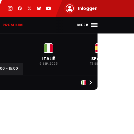
Inloggen
MEER
PREMIUM
ITALIË
SPANJE
6 SEP. 2026
13 SEP. 2026
:00
-
15:00