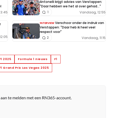
Antonelli krijgt advies van Verstappen:
l
"Daar hebben we het al over gehad..."
13:45
Vandaag, 12:55
1
Verschoor onder de indruk van
INTERVIEW
r
Verstappen: "Daar heb ik heel veel
respect voor"
12:05
Vandaag, 11:15
2
F1 2025
Formule 1 nieuws
F1
F1 Grand Prix Las Vegas 2025
r aan te melden met een RN365-account.