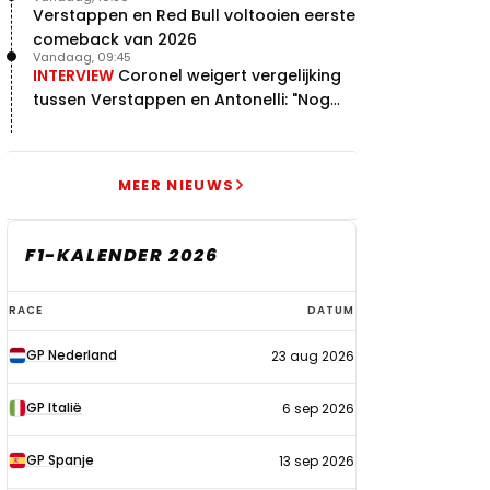
echt begonnen"
Verstappen en Red Bull voltooien eerste
comeback van 2026
Vandaag, 09:45
INTERVIEW
Coronel weigert vergelijking
tussen Verstappen en Antonelli: "Nog
niet dat niveau"
MEER NIEUWS
F1-KALENDER 2026
F1-
RACE
DATUM
kalender
GP Nederland
23 aug 2026
2026
GP Italië
6 sep 2026
GP Spanje
13 sep 2026