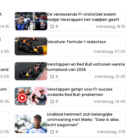
t
De verrassende F1-statistiek waarin
Hadjar Verstappen het nakijken geeft
14:15
Vandaag, 16:15
0
j
Vacature: Formule 1-redacteur
Vandaag, 07:20
13:45
Verstappen en Red Bull voltooien eerste
tand
comeback van 2026
12:55
Vandaag, 10:30
0
e om
Verstappen getipt voor F1-succes
ondanks Red Bull-problemen
15:25
Vandaag, 14:45
0
Lindblad herinnert zich belangrijke
ontmoeting met Marko: "Daar is alles
echt begonnen"
12:05
Vandaag, 11:15
0