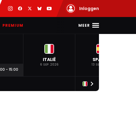
Inloggen
MEER
PREMIUM
ITALIË
SPANJE
6 SEP. 2026
13 SEP. 2026
:00
-
15:00