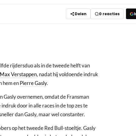
Delen
0
reacties
I
fde rijdersduo als in de tweede helft van
Max Verstappen
, nadat hij voldoende indruk
en hem en
Pierre Gasly
.
van Gasly overnemen, omdat de Fransman
ndruk door in alle races in de top zes te
 sneller dan Gasly, maar wel constanter.
bers op het tweede Red Bull-stoeltje. Gasly