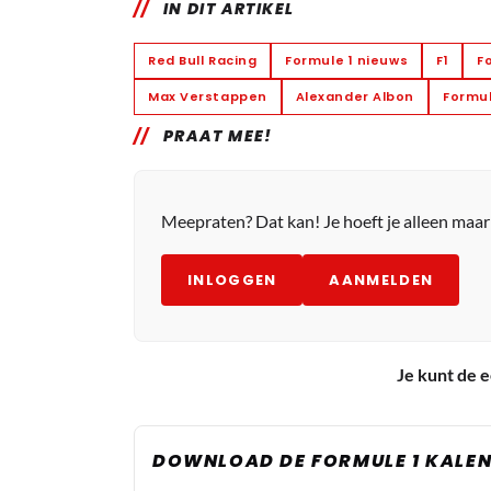
IN DIT ARTIKEL
Red Bull Racing
Formule 1 nieuws
F1
F
Max Verstappen
Alexander Albon
Formul
PRAAT MEE!
Meepraten? Dat kan! Je hoeft je alleen maa
INLOGGEN
AANMELDEN
Je kunt de e
DOWNLOAD DE FORMULE 1 KALEN