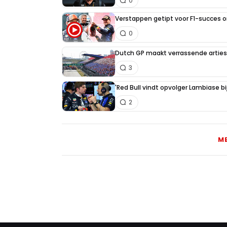
0
Verstappen getipt voor F1-succes 
0
Dutch GP maakt verrassende artiest
3
'Red Bull vindt opvolger Lambiase bi
2
M