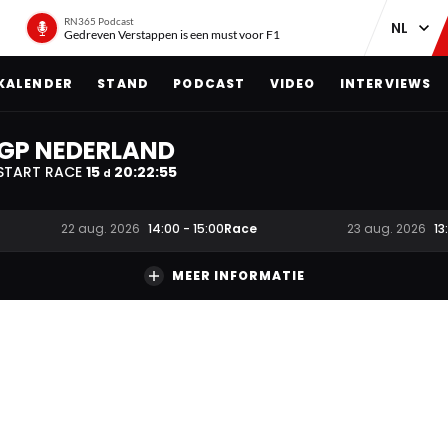
RN365 Podcast
Gedreven Verstappen is een must voor F1
KALENDER
STAND
PODCAST
VIDEO
INTERVIEWS
GP NEDERLAND
START RACE
15
20
:
22
:
54
d
Race
22 aug. 2026
14:00
-
15:00
23 aug. 2026
13
MEER INFORMATIE