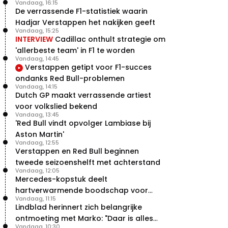
Vandaag, 16:15
De verrassende F1-statistiek waarin
Hadjar Verstappen het nakijken geeft
Vandaag, 15:25
INTERVIEW
Cadillac onthult strategie om
'allerbeste team' in F1 te worden
Vandaag, 14:45
Verstappen getipt voor F1-succes
ondanks Red Bull-problemen
Vandaag, 14:15
Dutch GP maakt verrassende artiest
voor volkslied bekend
Vandaag, 13:45
'Red Bull vindt opvolger Lambiase bij
Aston Martin'
Vandaag, 12:55
Verstappen en Red Bull beginnen
tweede seizoenshelft met achterstand
Vandaag, 12:05
Mercedes-kopstuk deelt
hartverwarmende boodschap voor
Vandaag, 11:15
overstap naar Red Bull
Lindblad herinnert zich belangrijke
ontmoeting met Marko: "Daar is alles
Vandaag, 10:30