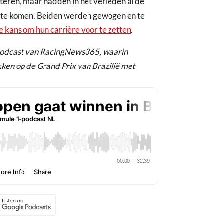
teren, maar hadden in het verleden al de
e te komen. Beiden werden gewogen en te
e kans om hun carrière voor te zetten
.
-podcast van RacingNews365, waarin
ken op de Grand Prix van Brazilië met