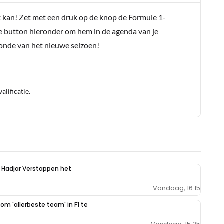
t kan! Zet met een druk op de knop de Formule 1-
e button hieronder om hem in de agenda van je
conde van het nieuwe seizoen!
lificatie.
n Hadjar Verstappen het
Vandaag, 16:15
 om 'allerbeste team' in F1 te