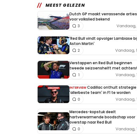
MEEST GELEZEN
Dutch GP maakt verrassende arties
voor volkslied bekend
Vandaag, 
3
'Red Bull vindt opvolger Lambiase bi
Aston Martin'
Vandaag, 
2
Verstappen en Red Bull beginnen
tweede seizoenshelft met achters
Vandaag, 
1
Cadillac onthult strategi
INTERVIEW
'allerbeste team' in F1 te worden
Vandaag, 
0
Mercedes-kopstuk deelt
hartverwarmende boodschap voor
overstap naar Red Bull
Vandaag, 
0