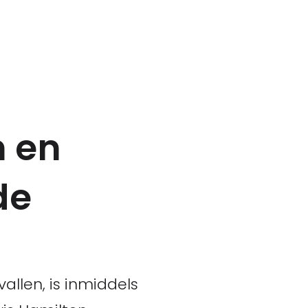
n en
de
llen, is inmiddels