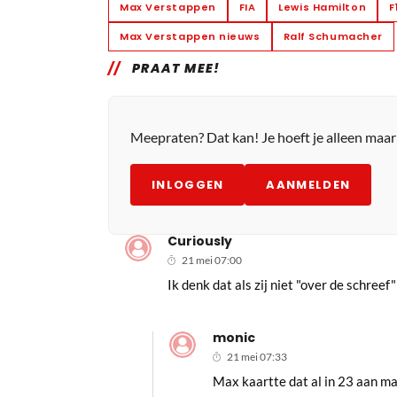
Max Verstappen
FIA
Lewis Hamilton
F
Max Verstappen nieuws
Ralf Schumacher
PRAAT MEE!
Meepraten? Dat kan! Je hoeft je alleen maa
INLOGGEN
AANMELDEN
Curiously
21 mei 07:00
Ik denk dat als zij niet "over de schree
monic
21 mei 07:33
Max kaartte dat al in 23 aan maa