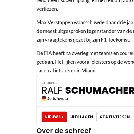
fenomeen 'superclipping' en het feit dat auto
verliezen.
Max Verstappen waarschuwde daar drie jaar g
de meest uitgesproken tegenstander van de 
zijn vraagtekens gezet bij zijn F1-toekomst.
De FIA heeft na overleg met teams en coureu
gedaan. Het lijken vooral pleisters op de won
racen al iets beter in
Miami
.
COUREUR
RALF
SCHUMACHE
Duits
Toyota
NIEUWS
UITSLAGEN
STATISTIEKEN
Over de schreef