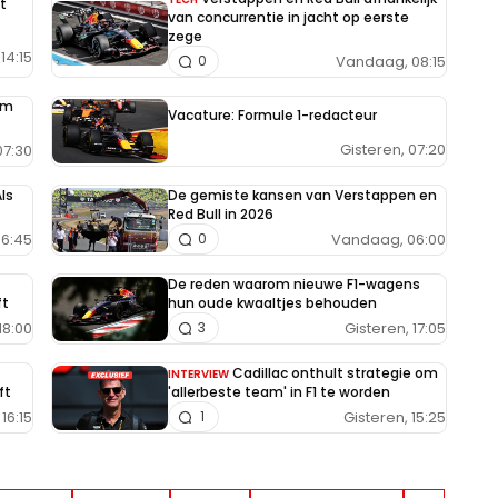
t
van concurrentie in jacht op eerste
zege
14:15
Vandaag, 08:15
0
im
Vacature: Formule 1-redacteur
Gisteren, 07:20
7:30
ls
De gemiste kansen van Verstappen en
Red Bull in 2026
6:45
Vandaag, 06:00
0
De reden waarom nieuwe F1-wagens
ft
hun oude kwaaltjes behouden
18:00
Gisteren, 17:05
3
Cadillac onthult strategie om
INTERVIEW
ft
'allerbeste team' in F1 te worden
16:15
Gisteren, 15:25
1