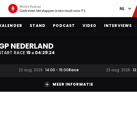
RN365 Podcast
Gedreven Verstappen is een must voor F1
KALENDER
STAND
PODCAST
VIDEO
INTERVIEWS
GP NEDERLAND
START RACE
15
04
:
29
:
23
d
Race
22 aug. 2026
14:00
-
15:00
23 aug. 2026
13
MEER INFORMATIE