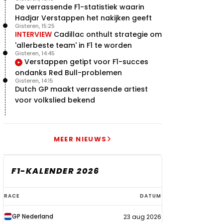
De verrassende F1-statistiek waarin
Hadjar Verstappen het nakijken geeft
Gisteren, 15:25
INTERVIEW
Cadillac onthult strategie om
'allerbeste team' in F1 te worden
Gisteren, 14:45
Verstappen getipt voor F1-succes
ondanks Red Bull-problemen
Gisteren, 14:15
Dutch GP maakt verrassende artiest
voor volkslied bekend
MEER NIEUWS
F1-KALENDER 2026
F1-
RACE
DATUM
kalender
GP Nederland
23 aug 2026
2026