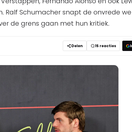
 Verstappen, Fernando Alonso en ook Lew
. Ralf Schumacher snapt de onvrede wel
ver de grens gaan met hun kritiek.
Delen
15
reacties
I