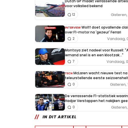
Dutch GP maakt verrassende arties
voor volkslied bekend
Gisteren, 
12
Wolff doet opvallende cla
INTERVIEW
over F1-motor na 'gezeur' Ferrari
Vandaag, 0
2
Montoya ziet nadeel voor Russell: "A
iemand snel is en een klootzak..."
Vandaag, 0
7
McLaren wacht nieuwe test na
TECH
teleurstellende eerste seizoenshel
Gisteren, 
0
De verrassende F1-statistiek waarin
Hadjar Verstappen het nakijken gee
Gisteren, 
0
IN DIT ARTIKEL