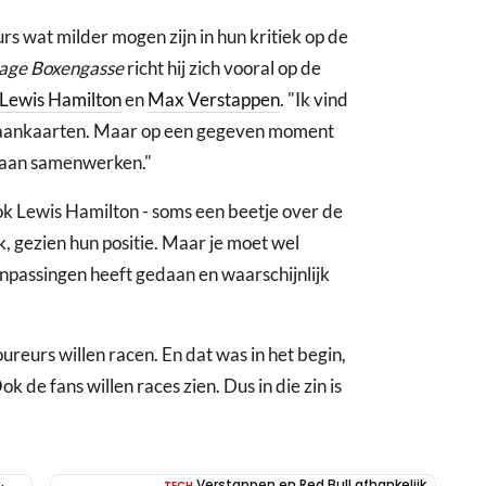
s wat milder mogen zijn in hun kritiek op de
age Boxengasse
richt hij zich vooral op de
Lewis Hamilton
en
Max Verstappen
. "Ik vind
fs aankaarten. Maar op een gegeven moment
 gaan samenwerken."
ok Lewis Hamilton - soms een beetje over de
k, gezien hun positie. Maar je moet wel
anpassingen heeft gedaan en waarschijnlijk
coureurs willen racen. En dat was in het begin,
k de fans willen races zien. Dus in die zin is
Verstappen en Red Bull afhankelijk
TECH