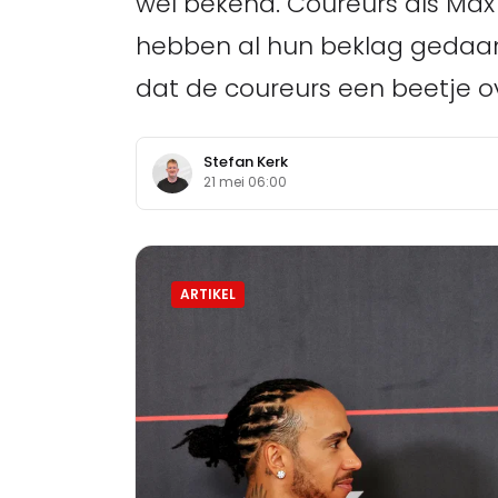
wel bekend. Coureurs als Max
hebben al hun beklag gedaan
dat de coureurs een beetje o
Stefan Kerk
21 mei 06:00
ARTIKEL