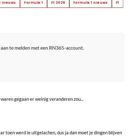
1 nieuws
Formule 1
F1 2026
Formule 1 nieuws
F1
r aan te melden met een RN365-account.
f" waren gegaan er weinig veranderen zou...
r toen werd ie uitgelachen, dus ja dan moet je dingen blijven