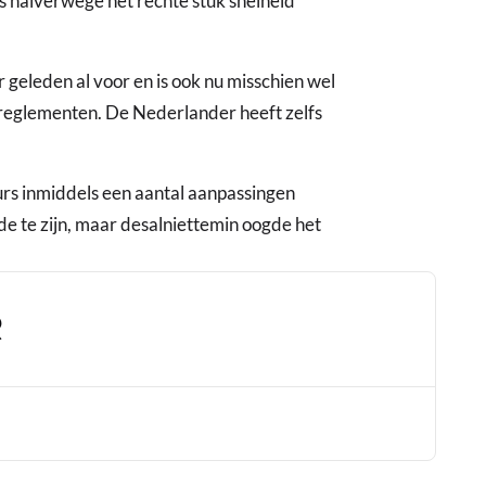
's halverwege het rechte stuk snelheid
eleden al voor en is ook nu misschien wel
reglementen. De Nederlander heeft zelfs
rs inmiddels een aantal aanpassingen
de te zijn, maar desalniettemin oogde het
R