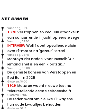
NET BINNEN
Vandaag, 08:15
TECH
Verstappen en Red Bull afhankelijk
van concurrentie in jacht op eerste zege
Vandaag, 07:30
INTERVIEW
Wolff doet opvallende claim
over F1-motor na 'gezeur' Ferrari
Vandaag, 06:45
Montoya ziet nadeel voor Russell: "Als
iemand snel is en een klootzak..."
Vandaag, 06:00
De gemiste kansen van Verstappen en
Red Bull in 2026
Gisteren, 18:00
TECH
McLaren wacht nieuwe test na
teleurstellende eerste seizoenshelft
Gisteren, 17:05
De reden waarom nieuwe F1-wagens
hun oude kwaaltjes behouden
Gisteren, 16:15