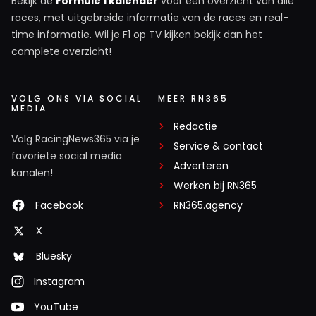
Bekijk de
Formule 1 kalender
voor een overzicht van alle
races, met uitgebreide informatie van de races en real-
time informatie. Wil je F1 op TV kijken bekijk dan het
complete overzicht!
VOLG ONS VIA SOCIAL
MEER RN365
MEDIA
Redactie
Volg RacingNews365 via je
Service & contact
favoriete social media
Adverteren
kanalen!
Werken bij RN365
Facebook
RN365.agency
X
Bluesky
Instagram
YouTube