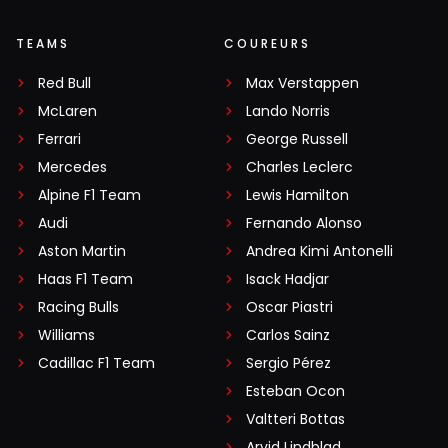
TEAMS
COUREURS
Red Bull
Max Verstappen
McLaren
Lando Norris
Ferrari
George Russell
Mercedes
Charles Leclerc
Alpine F1 Team
Lewis Hamilton
Audi
Fernando Alonso
Aston Martin
Andrea Kimi Antonelli
Haas F1 Team
Isack Hadjar
Racing Bulls
Oscar Piastri
Williams
Carlos Sainz
Cadillac F1 Team
Sergio Pérez
Esteban Ocon
Valtteri Bottas
Arvid Lindblad