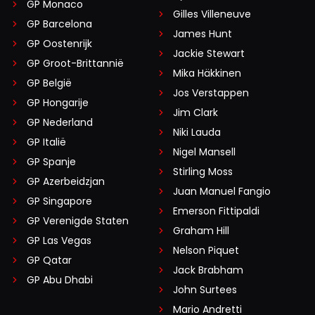
GP Monaco
Gilles Villeneuve
GP Barcelona
James Hunt
GP Oostenrijk
Jackie Stewart
GP Groot-Brittannië
Mika Häkkinen
GP België
Jos Verstappen
GP Hongarije
Jim Clark
GP Nederland
Niki Lauda
GP Italië
Nigel Mansell
GP Spanje
Stirling Moss
GP Azerbeidzjan
Juan Manuel Fangio
GP Singapore
Emerson Fittipaldi
GP Verenigde Staten
Graham Hill
GP Las Vegas
Nelson Piquet
GP Qatar
Jack Brabham
GP Abu Dhabi
John Surtees
Mario Andretti