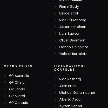
Pierre Gasly
Lance Stroll
Nico Hülkenberg
Alexander Albon
Liam Lawson
Oliver Bearman
Franco Colapinto
Gabriel Bortoleto
GRAND PRIXES
LEGENDARISCHE
COUREURS
GP Australië
Nico Rosberg
GP China
Alain Prost
GP Japan
Michael Schumacher
GP Miami
Alberto Ascari
GP Canada
Ayrton Senna