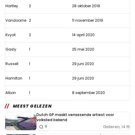
Hartley
2
28 oktober 2019
Vandoorne
2
11 november 2019
Kvyat
2
14 april 2020
Gasly
1
25 mei 2020
Russell
1
29 juni 2020
Hamilton
1
29 juni 2020
Albon
1
8 september 2020
MEEST GELEZEN
Dutch GP maakt verrassende artiest voor
volkslied bekend
Gisteren, 14:15
11