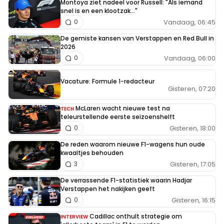
Montoya ziet nadeel voor Russell: "Als iemand
snel is en een klootzak..."
Vandaag, 06:45
0
De gemiste kansen van Verstappen en Red Bull in
2026
Vandaag, 06:00
0
Vacature: Formule 1-redacteur
Gisteren, 07:20
McLaren wacht nieuwe test na
TECH
teleurstellende eerste seizoenshelft
Gisteren, 18:00
0
De reden waarom nieuwe F1-wagens hun oude
kwaaltjes behouden
Gisteren, 17:05
3
De verrassende F1-statistiek waarin Hadjar
Verstappen het nakijken geeft
Gisteren, 16:15
0
Cadillac onthult strategie om
INTERVIEW