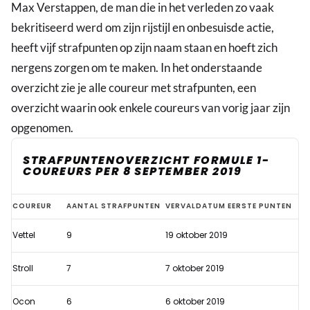
Max Verstappen, de man die in het verleden zo vaak
bekritiseerd werd om zijn rijstijl en onbesuisde actie,
heeft vijf strafpunten op zijn naam staan en hoeft zich
nergens zorgen om te maken. In het onderstaande
overzicht zie je alle coureur met strafpunten, een
overzicht waarin ook enkele coureurs van vorig jaar zijn
opgenomen.
STRAFPUNTENOVERZICHT FORMULE 1-
COUREURS PER 8 SEPTEMBER 2019
Sebastian
COUREUR
AANTAL STRAFPUNTEN
VERVALDATUM EERSTE PUNTEN
Vettel
Vettel
9
19 oktober 2019
op
randje
Stroll
7
7 oktober 2019
van
schorsing
Ocon
6
6 oktober 2019