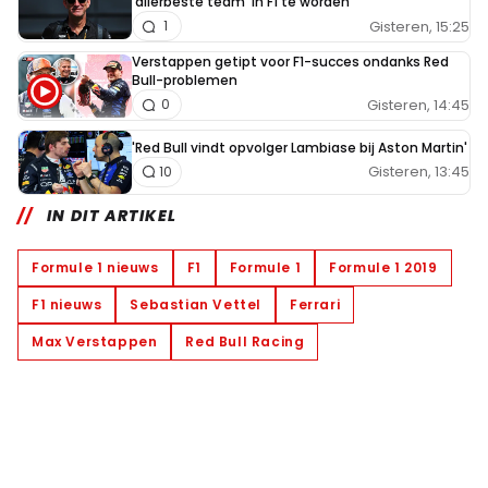
'allerbeste team' in F1 te worden
Gisteren, 15:25
1
Verstappen getipt voor F1-succes ondanks Red
Bull-problemen
Gisteren, 14:45
0
'Red Bull vindt opvolger Lambiase bij Aston Martin'
Gisteren, 13:45
10
IN DIT ARTIKEL
Formule 1 nieuws
F1
Formule 1
Formule 1 2019
F1 nieuws
Sebastian Vettel
Ferrari
Max Verstappen
Red Bull Racing